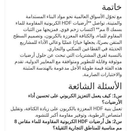
خاتمة
مع تحوّل الأسواق العالمية نحو مواد البناء المستدامة
والمتينة، تواصل **أرضيات HDF الكربونية المقاومة للماء
بسمك 8 مم** اكتساب زخم قوي. فمزيجها من الثبات
المقاوم للماء، والكثافة المعززة بالكربون، وتصميم السطح
المتقن بصريًا، يجعلها خيارًا عمليًا وعالي الأداء للمشاريع
الحديثة في القطاعين السكني والتجاري.
بالنسبة لفرق المشتريات التي تبحث عن حلول أرضيات
موثوقة وقابلة للتطوير ومتوافقة مع المعايير الدولية، تقدم
هذه الفئة قيمة طويلة الأجل مدعومة بالهندسة المثبتة
والاختبارات الصارمة.
الأسئلة الشائعة
س1: كيف يعمل التعزيز الكربوني على تحسين أداء
الأرضيات؟
تعمل بنية HDF المعززة بالكربون على زيادة الكثافة، وتقليل
امتصاص الرطوبة، وتوفير مقاومة أكبر للتشوه.
س2: هل أرضيات HDF الكربونية المقاومة للماء مقاس 8
مم مناسبة للمناطق التجارية الثقيلة؟