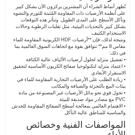
تُظهر أنماط الشراء أن المشترين يركزون الآن بشكل كبير
على أنظمة الأرضيات ذات المقاومة المُثبتة للتورم والتشوه
وتآكل الأسطح على المدى الطويل. وتتأثر هذه التوقعات
بشكل كبير بالتحديات البيئية، مثل تقلبات الرطوبة وحالات
الاستخدام الكثيف.
ونتيجة لذلك، فإن **أرضيات HDF الكربونية المقاومة للماء
مقاس 8 مم** تتوافق بقوة مع اتجاهات السوق العالمية بما
في ذلك:
• تفضيل متزايد لحلول أرضيات الألياف عالية الكثافة
• اعتماد متزايد لتكنولوجيا صفائح الكربون الأساسية لتحقيق
الاستقرار الأبعادي
• زيادة الطلب على الأرضيات التجارية المقاومة للماء في
بيئات البيع بالتجزئة والضيافة والمكاتب
• تحول قوي نحو بدائل الأرضيات غير المصنوعة من مادة
PVC مع مصادر مواد صديقة للبيئة
• الاهتمام العالمي بمعالجة أسطح الصفائح المقاومة للخدش
والمناسبة للمناطق عالية التآكل
المواصفات الفنية وخصائص
الأداء