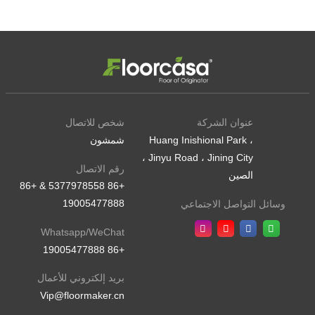
عنوان الشركة
شخص للاتصال
Huang Inishional Park ،
شمشون
Jinyu Road ، Jining City ،
رقم الاتصال
الصين
+86 5377978558 & +86
19005477888
وسائل التواصل الاجتماعي
Whatsapp/WeChat
+86 19005477888
بريد إلكتروني للأعمال
Vip@floormaker.cn