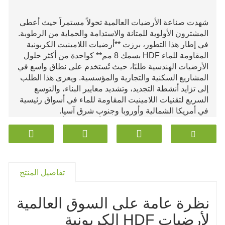
شهدت صناعة الأرضيات العالمية تحولاً مستمراً حيث أعطى
المشترون الأولوية للمتانة والاستدامة والحماية من الرطوبة.
في إطار هذا التطور، برزت **أرضيات اللامينيت الكربونية
المقاومة للماء HDF بسمك 8 مم** كواحدة من أكثر حلول
الأرضيات الهندسية طلبًا، حيث تُستخدم على نطاق واسع في
المشاريع السكنية والتجارية والمؤسسية. ويعزى هذا الطلب
إلى تزايد أنشطة التجديد، وتشديد معايير البناء، والتوسع
السريع لتقنيات اللامينيت المقاومة للماء في أسواق رئيسية
في أمريكا الشمالية وأوروبا وجنوب شرق آسيا.
تشير دراسات السوق الحديثة إلى أن منتجات ألواح اللامينيت
المقاومة للماء قد شهدت نموًا بمعدلات أعلى بكثير من
شرائح اللامينيت التقليدية. إن الثبات المعزز والأداء المقاوم
للرطوبة الذي توفره حلول HDF ذات النواة الكربونية يجعل
هذه الفئة تنافسية للغاية مع الأرضيات الخشبية الهندسية
تفاصيل المنتج
التقليدية وأرضيات الفينيل الفاخرة.
نظرة عامة على السوق العالمية
لأرضيات HDF الكربونية