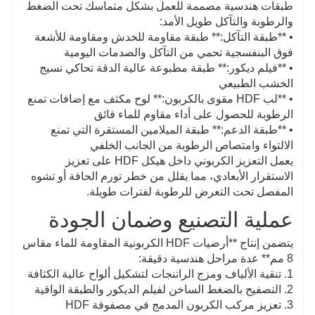
طبقات هندسية مصممة للعمل بشكل متماسك تحت الضغط
والرطوبة والتآكل طويل الأمد:
• **طبقة التآكل:** طبقة مقاومة للخدش ومقاومة للأشعة
فوق البنفسجية تحمي من التآكل والصدمات اليومية
• **فيلم ديكور:** طبقة مطبوعة عالية الدقة تحاكي نسيج
الخشب الطبيعي
• **لب HDF مقوى بالكربون:** لوح مكثف مع إضافات تمنع
الرطوبة للحصول على أداء مقاوم للماء فائق
• **طبقة الدعم:** طبقة الميلامين المستقرة التي تمنع
الالتواء وامتصاص الرطوبة من الجانب الخلفي
يعمل التعزيز الكربوني داخل هيكل HDF على تعزيز
الاستقرار الأبعادي، مما يقلل من خطر تورم الحافة أو تشوه
المفصل تحت التعرض للرطوبة لفترات طويلة.
عملية التصنيع وضمان الجودة
يتضمن إنتاج **أرضيات HDF الكربونية المقاومة للماء مقاس
8 مم** عدة مراحل هندسية دقيقة:
1. تنقية الألياف ومزج الراتنجات لتشكيل ألواح عالية الكثافة
2. التصفيح بالضغط الساخن لفيلم الديكور والطبقة الواقية
3. تعزيز مركب الكربون المدمج في مصفوفة HDF