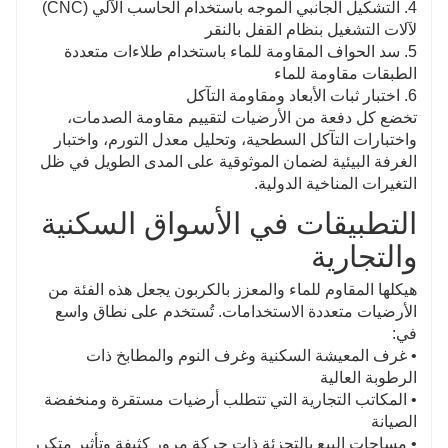
4. التشكيل الجانبي الموجه باستخدام الحاسب الآلي (CNC)
لآلات التشغيل بنظام القفل بالنقر
5. سد الحواف المقاومة للماء باستخدام طلاءات متعددة
الطبقات مقاومة للماء
6. اختبار ثبات الأبعاد ومقاومة التآكل
تخضع كل دفعة من الأرضيات لتقييم مقاومة الصدمات،
واختبارات التآكل السطحية، وتحليل معدل التورم، واختبار
الغرفة البيئية لضمان الموثوقية على المدى الطويل في ظل
التغيرات المناخية الدولية.
التطبيقات في الأسواق السكنية
والتجارية
هيكلها المقاوم للماء والمعزز بالكربون يجعل هذه الفئة من
الأرضيات متعددة الاستخدامات. تُستخدم على نطاق واسع
في:
• غرف المعيشة السكنية وغرف النوم والمطابخ ذات
الرطوبة العالية
• المكاتب التجارية التي تتطلب أرضيات مستقرة ومنخفضة
الصيانة
• مساحات البيع بالتجزئة ذات حركة مرور كثيفة وتأثير متكرر