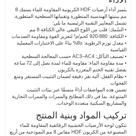
يتميز أداء أرضيات HDF الكربونية المقاومة للماء بسمك 8
مم ببنيتها الهندسية المتطورة وتقنياتها السطحية المتطورة.
تشمل المعايير التقنية الرئيسية ما يلي:
• السُمك: قلب من اللوح الليفي عالي الكثافة 8 مم
• الكثافة: 880-920 كجم/م³ لتعزيز القوة ومقاومة الصدمات
• معدل تورم الرطوبة: ≤8% بناءً على الاختبارات المعملية
القياسية
• تصنيف التآكل: AC3–AC4 حسب المعالجة السطحية
• مدة مقاومة الماء: مقاومة للماء لمدة تصل إلى 72 ساعة
بفضل تقنية الختم المعززة بالكربون
• نظام القفل: آلية نقر دقيقة لضمان التثبيت المستقر ومنع
الفجوات
تضمن هذه المواصفات أداءً متسقًا عبر بيئات التثبيت
المتنوعة، بما في ذلك المطابخ والممرات والممرات التجارية
والمشاريع السكنية متعددة الوحدات.
تركيب المواد وبنية المنتج
تتكون لوحة الأرضيات الخشبية الرقائقية المقاومة للماء
المصنوعة من الكربون HDF مقاس 8 مم النموذجية من أربع