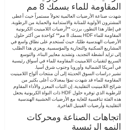
المقاومة للماء بسمك 8 مم
شهدت صناعة الأرضيات العالمية تحولاً مستمراً حيث أعطى
المشترون الأولوية للمتانة والاستدامة والحماية من الرطوبة.
في إطار هذا التطور، برزت **أرضيات اللامينيت الكربونية
المقاومة للماء HDF بسمك 8 مم** كواحدة من أكثر حلول
الأرضيات الهندسية طلبًا، حيث تُستخدم على نطاق واسع في
المشاريع السكنية والتجارية والمؤسسية. ويعزى هذا الطلب
إلى تزايد أنشطة التجديد، وتشديد معايير البناء، والتوسع
السريع لتقنيات اللامينيت المقاومة للماء في أسواق رئيسية
في أمريكا الشمالية وأوروبا وجنوب شرق آسيا.
تشير دراسات السوق الحديثة إلى أن منتجات ألواح اللامينيت
المقاومة للماء قد شهدت نموًا بمعدلات أعلى بكثير من
شرائح اللامينيت التقليدية. إن الثبات المعزز والأداء المقاوم
للرطوبة الذي توفره حلول HDF ذات النواة الكربونية يجعل
هذه الفئة تنافسية للغاية مع الأرضيات الخشبية الهندسية
التقليدية وأرضيات الفينيل الفاخرة.
اتجاهات الصناعة ومحركات
النمو الرئيسية