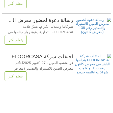
نواة مركبة من الحجر والبلاستيك، مصمم لتوفير
يتعلم أكثر
ثبات عالي الأبعاد، ومقاومة التآكل، وأداء طويل
الأمد في ظل حركة المرور الكثيفة في البيئات
التجارية. المعلمات والمواصفات الفنية تمثل
رسالة دعوة لحضور معرض الصين للاستيراد والتصدير رقم 138 (معرض كانتون)
المواصفات التالية المعلمات المقبولة بشكل
شركائنا وعملائنا الكرام، يسرّ علامة
FLOORCASA التجارية دعوة زوار جناحها في
الدورة 138 من معرض الصين للاستيراد
يتعلم أكثر
والتصدير (معرض كانتون). تعرّفوا على أحدث
صيحات الأرضيات، واكتشفوا ما يُمكننا تحقيقه
معًا في عام 2026. هذه هي فرصتك الأولى
احتفلت شركة FLOORCASA بنجاحها الباهر في معرض كانتون رقم 138، وأقامت شراكات عالمية جديدة
للشعور واللمس واستنشاق جودة منتجاتنا.
قوانغتشو، الصين - 27 أكتوبر 2025اختُتم
تفاصيل المعرض عدل:معرض
معرض الصين للاستيراد والتصدير (معرض
كانتون) بدورته الـ 138 بنجاح باهر لشركة جينينغ
يتعلم أكثر
فلورماكر هوم المحدودة، حيث قدمت علامتها
التجارية فلوركاسا (الجناح رقم 12.1L15) عرضًا
مميزًا على مدار خمسة أيام. تميز الحدث
بمشاركة واسعة من الزوار وحوار دولي مثمر،
مما عزز مكانة