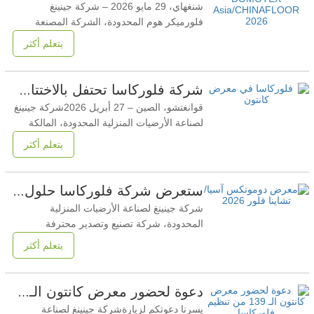
شنغهاي، 29 مايو 2026 – شركة جينينغ
فلورميكر هوم المحدودة، الشركة المصنعة
الرائدة وراء علامة فلوركاسا التجارية، أنهت
يتعلم أكثر
بنجاح مشاركتها في معرض دوموتكس آسيا/
تشينافلور 2026، وهو أكبر معرض تجاري في
آسيا متخصص في حلول أرضيات وأسطح
شركة فلوركاسا تحتفل بالاختتام الناجح لمعرض الصين للاستيراد والتصدير الـ 139 (معرض كانتون) 2026
المباني. عُقد المعرض في الفترة ما بين 27 و29
قوانغتشو، الصين – 27 أبريل 2026شركة جينينغ
مايو في المركز الوطني للمعارض
لصناعة الأرضيات المنزلية المحدودة، المالكة
والمصنعة لعلامة الأرضيات المتميزةفلوركاسا،
يتعلم أكثر
أعلنت اليوم عن الاختتام الناجح لمعرضها
في معرض الصين الدولي للاستيراد والتصدير
رقم 139 (معرض كانتون)شهد الحدث، الذي
ستعرض شركة فلوركاسا حلول الأرضيات المتميزة في معرض دوموتكس آسيا/تشاينا فلور 2026 في شنغهاي
استمر حتى 27 أبريل 2026، عرض الشركة
شركة جينينغ لصناعة الأرضيات المنزلية
لأحدث ابتكاراتها
المحدودة، شركة تصنيع وتصدير محترفة
متخصصة في الأرضيات عالية
يتعلم أكثر
الجودة.فلوركاسايسرّ العلامة التجارية أن تعلن
عن مشاركتها فيمعرض دوموتكس آسيا/تشاينا
فلور 2026أكبر معرض تجاري وأكثرها تأثيراً في
دعوة لحضور معرض كانتون الـ139 لعام 2026 | فلوركاسا
صناعة الأرضيات في آسيا. تفاصيل المعرض:
يسرنا دعوتكم لزيارةشركة جينينغ لصناعة