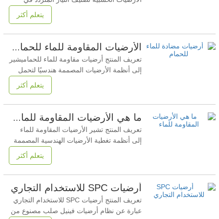
الأرضيات الخشبيةهو نظام تصنيف للتآكل
يتعلم أكثر
معترف به دوليًا يحدد مقاومة التآكل السطحي
في ظل ظروف اختبار خاضعة للرقابة. وهو
يشير إلى مدى قدرة الأرضيات الخشبية على
الأرضيات المقاومة للماء للحمام: دليل الشراء الفني
مقاومة حركة السير، والأحمال المتدحرجة،
تعريف المنتج أرضيات مقاومة للماء للحماميشير
والاحتكاك السطحي،
إلى أنظمة الأرضيات المصممة هندسيًا لتحمل
الرطوبة طويلة المدى ومياه الرش والبخار
يتعلم أكثر
والمياه الراكدة قصيرة المدى دون تورم أو
تصفيح أو فشل هيكلي. تعتمد هذه المنتجات على
مواد أساسية غير استرطابية، ومفاصل محكمة
ما هي الأرضيات المقاومة للماء؟ الدليل الفني للمشترين B2B
الغلق، وطبقات سطحية مستقرة لضمان الأداء
تعريف المنتج تشير الأرضيات المقاومة للماء
في البيئات
إلى أنظمة تغطية الأرضيات الهندسية المصممة
لمقاومة اختراق الماء، وامتصاص الرطوبة،
يتعلم أكثر
وتشوه الأبعاد عند تعرضها للسوائل أو الرطوبة
أو ظروف التنظيف الرطبة، مما يضمن السلامة
الهيكلية على المدى الطويل وأداء السطح في
أرضيات SPC للاستخدام التجاري
البيئات السكنية والتجارية والصناعية. المعلمات
تعريف المنتج أرضيات SPC للاستخدام التجاري
عبارة عن نظام أرضيات فينيل صلب مصنوع من