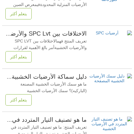
• حدث:معرض دوموتكس آسيا/تشاينا فلور
الأرضيات المنزلية المحدودةفيمعرض الصين
الدولي للاستيراد والتصدير رقم 139 (معرض
يتعلم أكثر
كانتون)— حدث عالمي رائد في مجال توريد
مواد الأرضيات والبناء. تفاصيل الحدث تاريخ:من
23 إلى 27 أبريل 2026 مكان: مجمع بازو
الاختلافات بين SPC Lvt والأرضيات الخشبية
لمعرض الصين للاستيراد والتصدير، قوانغتشو.
تعريف المنتج فهمالاختلافات بين SPC LVT
رقم الكشك: 12.2
والأرضيات الخشبيةأمر بالغ الأهمية لقرارات
الأرضيات التجارية. تختلف أنظمة الأرضيات
يتعلم أكثر
الثلاثة هذه بشكل أساسي في المواد الأساسية،
ومقاومة الرطوبة، والاستقرار الهيكلي، وتكلفة
دورة الحياة، مما يؤثر بشكل مباشر على الأداء
دليل سماكة الأرضيات الخشبية: المواصفات الهندسية والمشتريات
في مشاريع البيع بالتجزئة والضيافة والمكاتب
ما هو سمك الأرضيات الخشبية المصنعة
(الباركيه)؟ سمك الأرضيات الخشبية
المصفحةيشير مصطلح "السماكة" إلى البُعد
يتعلم أكثر
الرأسي الكلي للوح صناعي متعدد الطبقات،
ويتراوح عادةً بين 6 و12 ملم للاستخدامات
السكنية والتجارية. بالنسبة لمديري المشتريات
ما هو تصنيف التيار المتردد في الأرضيات الخشبية | الدليل الفني
ومقاولي الهندسة والمشتريات والإنشاء، لا تُعدّ
تعريف المنتج: ما هو تصنيف التيار المتردد في
السماكة مجرد قيمة
الأرضيات الخشبية تصنيف التيار المتردد في