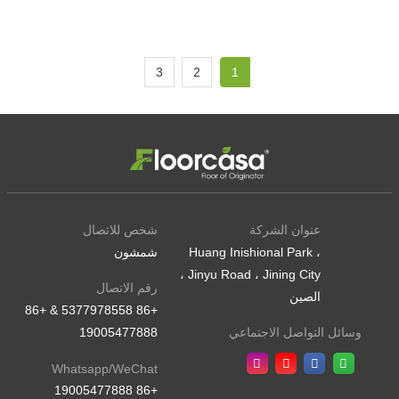
3
2
1
عنوان الشركة
شخص للاتصال
Huang Inishional Park ،
شمشون
Jinyu Road ، Jining City ،
رقم الاتصال
الصين
+86 5377978558 & +86
19005477888
وسائل التواصل الاجتماعي
Whatsapp/WeChat
+86 19005477888