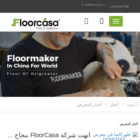
Vip@floormaker.cn
8619005477888
بيت
أخبار
أخبار المعرض
أخبار المعرض
أنهت شركة FloorCasa بنجاح مشاركتها في معرض DOMOTEX Asia/CHINA FLOOR 2026.