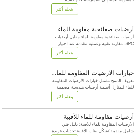
القياسية المستخدمة لتركيب أنظمة الأرضيات
يتعلم أكثر
المقاومة للرطوبة بشكل صحيح، مثل أرضيات
SPC وWPC والصفائح المقاومة للماء. يضمن
التركيب الصحيح ثبات الأبعاد وسلامة الوصلات
أرضيات صفائحية مقاومة للماء مقابل أرضيات SPC
وأداءً طويل الأمد في البيئات المعرضة للماء
أرضيات صفائحية مقاومة للماء مقابل أرضيات
والرطوبة والتنظيف
SPC: مقارنة تقنية وعملية مقدمة عند اختيار
حل الأرضيات المقاومة للماء للتطبيقات السكنية
يتعلم أكثر
أو التجارية الخفيفة، هناك اثنان من الخيارات
الأكثر شيوعًا التي تتم مقارنتهاأرضيات صفائحية
مقاومة للماءوأرضيات SPC (مركب بلاستيكي
خيارات الأرضيات المقاومة للماء للمنازل
حجري). في حين أن كلاهما يوفر مقاومة للماء
تعريف المنتج تشمل خيارات الأرضيات المقاومة
للماء للمنازل أنظمة أرضيات هندسية مصممة
لمقاومة تسرب المياه، والتورم، وتلف السطح
يتعلم أكثر
الناتج عن التعرض اليومي للرطوبة المنزلية.
ومن الحلول الشائعة أنظمة SPC وWPC
والصفائح المقاومة للماء والفينيل، ويتم اختيارها
أرضيات مقاومة للماء للأقبية
بناءً على متطلبات الأداء وظروف التركيب
الأرضيات المقاومة للماء للأقبية: دليل فني
وتكلفة دورة
شامل مقدمة تُشكّل بيئات الأقبية تحديات فريدة