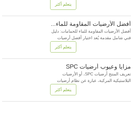
للأرضيات نظرًا لاحتمالية تسرب الرطوبة
يتعلم أكثر
وتقلبات درجات الحرارة. يُعدّ اختيار الأرضيات
المقاومة للماء المناسبة أمرًا بالغ الأهمية لمنع
أضرار المياه ونمو العفن وتدهور الهياكل. تُقدّم
أفضل الأرضيات المقاومة للماء للحمامات
هذه المقالة لمحةً شاملةً وتقنيةً
أفضل الأرضيات المقاومة للماء للحمامات: دليل
فني شامل مقدمة يُعد اختيار أفضل أرضيات
الحمامات المقاومة للماء قرارًا حاسمًا في
يتعلم أكثر
المشاريع السكنية والتجارية على حد سواء.
فالحمامات بيئات عالية الرطوبة تتطلب مواد
أرضيات قادرة على تحمل التعرض للماء
مزايا وعيوب أرضيات SPC
والرطوبة والتغيرات المتكررة في درجات
تعريف المنتج أرضيات SPC، أو الأرضيات
الحرارة. تقدم هذه
البلاستيكية المركبة، عبارة عن نظام أرضيات
هندسي صلب يتكون من مسحوق الحجر الجيري
يتعلم أكثر
وراتنج البوليمر. لقد تم تصميمه لتوفير ثبات عالي
الأبعاد، ومقاومة للماء، وقوة ميكانيكية، مما
يجعله مناسبًا للبيئات السكنية والتجارية الخفيفة
ذات متطلبات الأداء الصعبة. المعايير