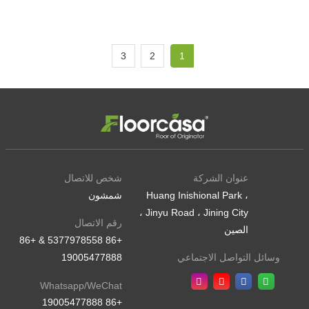
3
2
1
عنوان الشركة
شخص للاتصال
Huang Inishional Park ،
شمشون
Jinyu Road ، Jining City ،
رقم الاتصال
الصين
+86 5377978558 & +86
19005477888
وسائل التواصل الاجتماعي
Whatsapp/WeChat
+86 19005477888