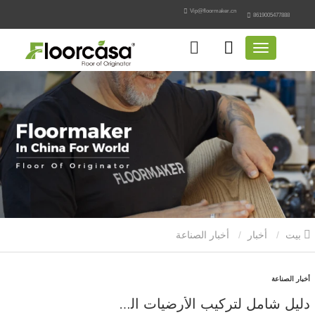
Vip@floormaker.cn
8619005477888
بيت
أخبار
أخبار الصناعة
أخبار الصناعة
دليل شامل لتركيب الأرضيات الخشبية المصفحة: دليل خطوة بخطوة مع معلومات فنية