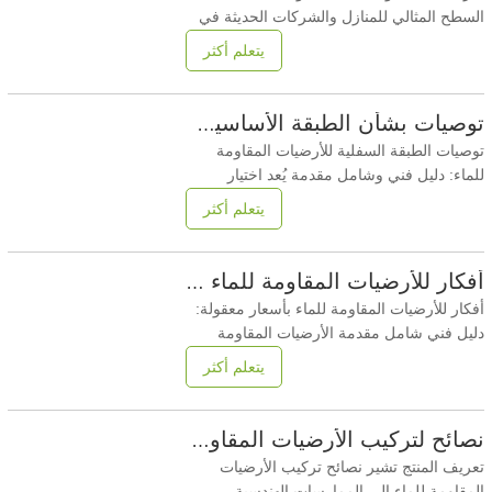
السطح المثالي للمنازل والشركات الحديثة في
سوق الأرضيات العالمية اليوم،أرضيات مقاومة
يتعلم أكثر
للماء للحيوانات الأليفةتطورت الأرضيات من
منتج متخصص إلى طلب شائع. مع استمرار
تزايد امتلاك الحيوانات الأليفة عالميًا، يُعطي كلٌّ
توصيات بشأن الطبقة الأساسية للأرضيات المقاومة للماء
من مالكي المنازل ومديري المرافق التجارية
توصيات الطبقة السفلية للأرضيات المقاومة
للماء: دليل فني وشامل مقدمة يُعد اختيار
الطبقة السفلية المقاومة للماء المناسبة
يتعلم أكثر
للأرضيات أمرًا بالغ الأهمية لضمان متانة أنظمة
الأرضيات وراحتها وأدائها، لا سيما في البيئات
المعرضة للرطوبة. تُقدم هذه المقالة دراسةً
أفكار للأرضيات المقاومة للماء بأسعار معقولة
مُفصلةً لخيارات الطبقة السفلية المقاومة للماء،
أفكار للأرضيات المقاومة للماء بأسعار معقولة:
دليل فني شامل مقدمة الأرضيات المقاومة
للماء ضرورية للمساحات المعرضة للرطوبة،
يتعلم أكثر
مثل المطابخ والحمامات والأقبية وغرف
الغسيل. ومع ذلك، قد يكون من الصعب تحقيق
التوازن بين الكفاءة من حيث التكلفة والمتانة
نصائح لتركيب الأرضيات المقاومة للماء
والأداء. تستكشف هذه المقالة أفكارًا لأرضيات
تعريف المنتج تشير نصائح تركيب الأرضيات
مقاومة للماء
المقاومة للماء إلى الممارسات الهندسية