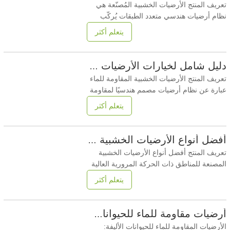
تعريف المنتج الأرضيات الخشبية المُصنّعة هي
نظام أرضيات هندسي متعدد الطبقات يُركّب
باستخدام طرق التركيب العائم أو بنظام
يتعلم أكثر
التعشيق دون تثبيت دائم. يضمن دليل شامل
لتركيب الأرضيات الخشبية المُصنّعة الاستقرار
الهيكلي، والتحكم في الأبعاد، والأداء طويل الأمد
دليل شامل لخيارات الأرضيات الخشبية المقاومة للماء: المواد والمعايير ونصائح التثبيت
من خلال مواءمة خصائص المواد، وظروف
تعريف المنتج الأرضيات الخشبية المقاومة للماء
الأرضية
عبارة عن نظام أرضيات مصمم هندسيًا لمقاومة
اختراق المياه السطحية والتشوه المرتبط
يتعلم أكثر
بالرطوبة من خلال المواد الأساسية المحسنة
وأنظمة القفل المختومة والطبقات السطحية
الواقية، مما يجعلها مناسبة لكل من البيئات
أفضل أنواع الأرضيات الخشبية المصنعة للمناطق ذات الحركة المرورية العالية
السكنية والتجارية الخفيفة إلى الثقيلة حيث
تعريف المنتج أفضل أنواع الأرضيات الخشبية
الأرضيات
المصنعة للمناطق ذات الحركة المرورية العالية
هي تلك المصممة هندسيًا لتحمل حركة المرور
يتعلم أكثر
الكثيفة والأحمال المتدحرجة والتآكل على المدى
الطويل. تجمع هذه المنتجات بين طبقات داخلية
عالية الكثافة، وطبقات مقاومة للتآكل، وأنظمة
أرضيات مقاومة للماء للحيوانات الأليفة
تثبيت دقيقة لتوفير المتانة والثبات في
الأرضيات المقاومة للماء للحيوانات الأليفة: