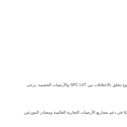
للحصول على أوراق بيانات فنية مفصلة، ​​أو تقارير مقارنة، أو أسعار، أو عينات خاصة بالمشروع تتعلق بالاختلافات بين SPC LVT والأرضيات الخشبية، يرجى
يف هذه المقالة من قبل متخصصين في أنظمة الأرضيات يتمتعون بخبرة تزيد عن 15 عامًا في دعم مشاريع الأرضيات التجارية العالمية ومصادر الموزعين