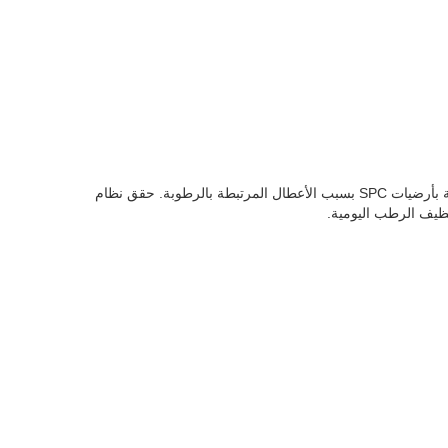
في تجديد تجاري متعدد الاستخدامات بمساحة 9500 متر مربع، تم استبدال الأرضيات الخشبية بأرضيات SPC بسبب الأعطال المرتبطة بالرطوبة. حقق نظام