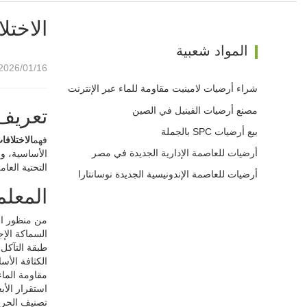
الاختلافات بين t
المواد شعبية
2026/01/16 10:23
شراء أرضيات لامينيت مقاومة للماء عبر الإنترنت
مصنع أرضيات الفينيل في الصين
تعريف 
بيع أرضيات SPC بالجملة
فهم
الاختلافات بين SPC LVT 
أرضيات للعاصمة الإدارية الجديدة في مصر
الأساسية، وم
التحتية العام
أرضيات للعاصمة الإندونيسية الجديدة نوسانتارا
المعلم
من منظور الهندسة والمشت
السماكة الإجمالية: SPC 4.0–7.0 ملم | T 2.0–5.0
طبقة التآكل: SPC/LVT 0.3–0.7 مم | تراكب صفح  AC5
الكثافة الأساسية: SPC ≥1900 كجم/م³ | LVT PVC المرن
مقاومة الماء: SPC/LVT مقاوم للماء | صفح حساسة
استقرار الأبعاد: SPC ≥0.15% | الجهد المنخفض ≥0.25
تصنيف الحريق: SPC/LVT Bfl-s1 | 