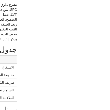
تشرح طرق التصنيع أيض
SPC: بثق درجة حرارة عالية للنواة البلاستيكية المملوءة بالمعادن باستخدام بثق مزدوج اللولب
LVT: صقل أو بثق صفائح الفينيل المرنة
التصفيح: الضغط HDF، وتشريب الديكور، والتصف
ربط الطبقة 
القطع الدقيق
فحص الجودة و
يركز إنتاج SPC على التحكم في الكثافة والصلابة، بينما يركز الصفائح على قوة اللوح وعزل الرطوبة.
جدول م
الاستقرار 
مقاومة الم
طريقة التث
التسامح ت
الملاءمة ال
سيناري