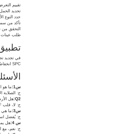
تقييم التعر
تحديد الحمل
حدد النوع ا
تأكد من سمك
التحقق من شه
طلب عينات ا
تطبيق 
SPC انخفاضًا بنسبة 30% في وقت التثبيت وتخلص من مشكلات التورم في ظل ظروف التنظيف الرطب اليومية.
الأسئل
س1:
ما هو الف
ج: الصلابة ال
Q2:
هل الأرض
ج: لا، قلب HDF حساس للرطوبة.
س3:
ما هي ا
ج: يُفضل استخدام SPC
س 4:
هل يمكن لـ SPC استب
ج: نعم، مع ا