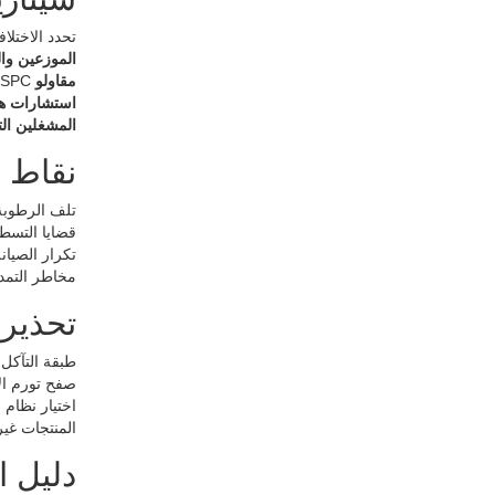
تحدد الاختلافات بين SPC LVT والأرضيات الخشبية مدى 
الموزعين وا
مقاولو EPC
: SPC يقلل من تكلفة إعداد الطا
استشارات ه
المشغلين الت
نقاط ا
تلف الرطوبة في الصفائح
قضايا التسطيح تحت الأرض → 
تكرار الصيانة العال
مخاطر التمدد الحرا
تحذير
طبقة التآكل غير المحددة
صفح تورم ال
اختيار نظام
المنتجات غير
دليل ا