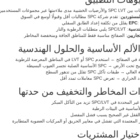
ملاءمتها عبر مجموعات المستخدمين:
لمستوردين
: تقدم شركة SPC مطالبات أقل وقبولًا أوسع في السوق
بق السفلي
ندسية
: SPC/LVT يلبي متطلبات الرطوبة والنار
جاريين
: الصفائح مناسبة فقط للمناطق الجافة ومنخفضة المخاطر
لألم الأساسية والحلول الهندسية
 ← استخدم SPC أو LVT في المناطق المعرضة للرطوبة
SPC الأساسية الصلبة تجسر العيوب البسيطة
ي → طبقات تآكل SPC تقلل من تدهور السطح
ري → تعرض SPC معاملات تمدد أقل
ات المخاطر والتخفيف من حدتها
 في SPC/LVT تزيد من التآكل المبكر
أساسية في البيئات الرطبة
 القفل غير الصحيح يسبب فشل المفصل
 المعتمدة التي تفشل في معايير الحريق أو المركبات العضوية المتطايرة
ختيار المشتريات