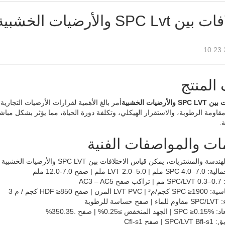
SPC Lv والأرضيات الخشبية
المنتج
والأرضيات الخشبية
أمر بالغ الأهمية لقرارات الأرضيات التجار
قاومة الرطوبة، والاستقرار الهيكلي، وتكلفة دورة الحياة، مما يؤثر بشكل مباشر 
ة.
ات والمواصفات الفنية
ريات، يمكن قياس الاختلافات بين SPC LVT والأرضيات الخشبية باستخدام المؤشرات الفنية الموحدة:
LV ملم | صفح 7.0-12.0 ملم
AC3 –
 | صفح HDF ≥850 كجم / م 3
 للرطوبة
% | صفح .350.35%
صفح Cfl-s1