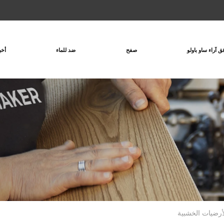
ق آراء ساو باولو
صفح
ضد للماء
أخب