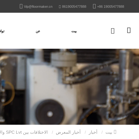
Vip@floormaker.cn
8619005477888
+86 19005477888
بيت
عن
تواف
بيت
أخبار
أخبار المعرض
الاختلافات بين SPC Lvt والأرضيات الخشبية