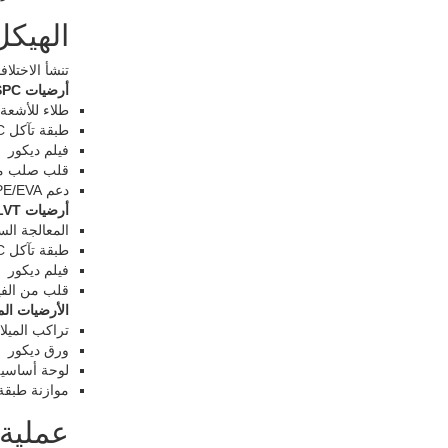
الهيكل
تنشأ الاختلافات الهيكلية بين SPC LVT
أرضيات SPC
طلاء للأشعة
طبقة تآكل PVC
فيلم ديكور
قلب صلب مر
دعم IXPE/EVA
أرضيات LVT
المعالجة الس
طبقة تآكل PVC مرنة
فيلم ديكور
قلب من الفي
الأرضيات ال
تراكب الميلا
ورق ديكور
لوحة أساسية F
موازنة طبقة
عملية 