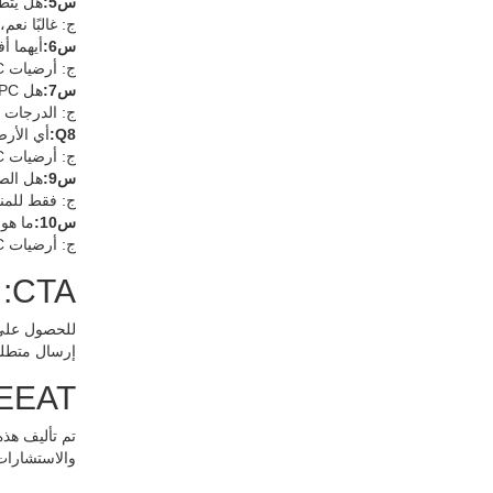
س5:
هل يتطلب LVT ما
ج: غالبًا نعم
س6:
أيهما 
ج: أرضيات SPC.
س7:
هل SPC وLVT مقاومان للحريق؟
ج: الدرجات التج
Q8:
أي الأرض
ج: أرضيات SPC.
س9:
هل الصف
ج: فقط للمن
س10:
ما هو
ج: أرضيات SPC.
CTA: طلب الوثائق الفنية
إرسال متطلب
EEAT بيانات اعتماد المؤ
والاستشارات الفنية EPC، مما يضمن إرشادات الشراء