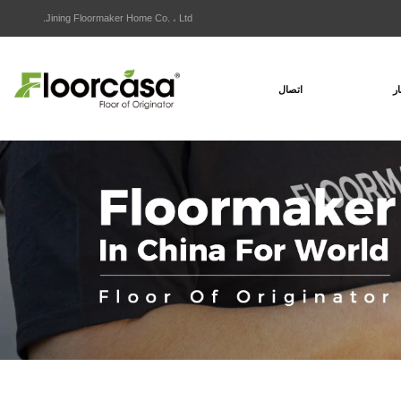
Jining Floormaker Home Co. ، Ltd.
ار
اتصال