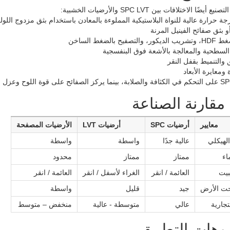
ًا الاختلافات بين SPC LVT والأرضيات الخشبية:
يح بالضغط الساخن
السطحية والمعالجة بالأشعة فوق البنفسجية
 والتنميط بقفل النقر
معايرة الأبعاد
قارنة الصناعة
معايير
أرضيات SPC
أرضيات LVT
الأرضيات المصفحة
الهيكلي
عالية جدًا
واسطة
واسطة
اء
ممتاز
ممتاز
محدود
بيت
العائمة / انقر
الغراء لأسفل / انقر
العائمة / انقر
حت الأرض
جيد
قليل
واسطة
تجارية
عالي
متوسطة - عالية
منخفض – متوسط
وهات التطبيق