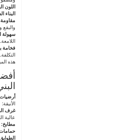
اللون ال
البناء ا
مقاومة 
والبقع و
سهولة ال
اللامعة.
فخامة ب
التكلفة.
هذه المي
أفضل
البن
أرضيات 
الأنيقة:
غرف الم
عالية ال
مطابخ:
ب
حمامات
الطوابق 