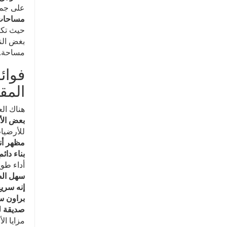
على جما
مساحات 
حيث تكون
بغض النظ
مساحة.
فوائ
المقا
هناك الع
بعض الأ
للأرضيات
مظهر أن
بناء دائم
أداء طوي
سهل الص
إنه سري
براون س
صديقة لل
مزايا ا