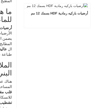
المطبخ أ
أرضيات باركيه من الخشب البني بأسعار اقتصادية وألوان طبيعية
ما ه
اتصل الآن
أرضيات باركيه رمادية HDF بسمك 12 مم
للما
أرضيات 
الأرضيا
أرضيات باركيه رمادية HDF بسمك 12 مم
يضمن اله
اتصل الآن
المطابخ 
ال
عالية
طباعة عا
المل
البن
هناك عد
المساحات
قلب مقا
للانسكاب
تشطيب ع
ومصقولا