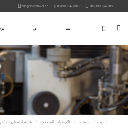
Vip@floormaker.cn
8619005477888
+86 19005477888
بيت
عن
تواف
بيت
منتجات
الأرضيات المصفحة
عالية اللمعان الفاخرة براون سميكة للماء الأرضيات الخشبية