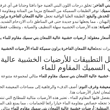
بني الفاخر:
تخلق درجات اللون البني الغنية جوا دافئا وجذابا في أي غ
لسميك:
توفر الطبقات السميكة من الصفائح مزيدا من المتانة ومقاومة ا
للخدش والبقع:
الطبقة العليا الواقية تجعل
عالية اللمعان الفاخرة براو
البهتان ، مما يجعلها تبدو جديدة حتى في المناطق ذات الازدحام الشديد.
صيانة:
هذه الأرضيات الخشبية سهلة التنظيف والصيانة ، وتتطلب فق
أسعار معقولة:
أرضيات خشبية عالية اللمعان بني سميك مقاوم للماء
يو
زات تجعل
عالية اللمعان الفاخرة براون سميكة للماء الأرضيات الخشبية
خ
 التطبيقات للأرضيات الخشبية عالية ا
ي السميك المقاوم للماء
خشبية عالية اللمعان بني سميك مقاوم للماء
مثالي لمجموعة متنوعة من 
عيشة وغرف النوم:
أضف الدفء والرفاهية إلى مساحات المعيشة الخاصة
لمعان لخيار الأرضيات هذا.
فضل قلبها المقاوم للماء ، تعتبر هذه الأرضيات مثالية للمطابخ التي تنت
:
تجعله خصائص مقاومة الماء خيارا رائعا للحمامات ، مما يمنع تلف الم
السفلية:
أرضيات خشبية عالية اللمعان بني سميك مقاوم للماء
مثالي ل