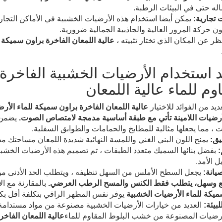
له حتى في البيئات الرطبة.
تجارية:
يمكن أيضا استخدام هذه الأرضيات الخشبية في الأماكن التجارية
 حركة المرور العالية والجاذبية الجمالية ضرورية.
ر عن المكان الذي تختار تثبيته ،
عالية اللمعان الفاخرة براون سميكة 
د استخدام الأرضيات الخشبية الفاخرة
وم للماء عالية اللمعان
ديد من الفوائد للاختيار
عالية اللمعان الفاخرة براون سميكة للماء الأر
رضيات اللامينة تأتي مع طبقة أساسية مدمجة لامتصاص الصوت.
يضمن ا
 ، مما يجعلها مثالية للمطابخ والحمامات والطوابق السفلية.
يق:
يمنح اللون البني الغني واللمسة النهائية شديدة اللمعان مساحتك 
:
بفضل بنائها السميك متعدد الطبقات ، تم تصميم هذه الأرضيات الخشب
ل الأمد.
يانة:
يجعل السطح الأملس من السهل تنظيفه ، ويتطلب الحد الأدنى من ال
ع وسهل، يتطلب فقط الكنس والمسح الرطب العرضي.
بالمقارنة مع ال
ميكة للماء الأرضيات الخشبية
يوفر نفس المظهر الراقي بتكلفة أقل بكث
بيئة:
العديد من خيارات الأرضيات الخشبية مصنوعة من مواد مستدامة ، م
لأرضيات المصنوعة من خشب البلوط المقاوم للماء
عالية اللمعان الفاخ