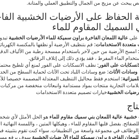
 يبحث عن مزيج من الجمال والتطبيق العملي والمتانة.
ة الحفاظ على الأرضيات الخشبية الفاخ
ي السميك المقاوم للماء
 على
عالية اللمعان الفاخرة براون سميكة للماء الأرضيات الخشبية
تبدو 
 متعددة الاستخدامات:
قم بتنظيف الأرضية أو نظفها بالمكنسة الكهربائي
امسح الأرضية من حين لآخر باستخدام ممسحة رطبة من الألياف الدقيقة ل
خدام الماء المفرط ، فقد يؤدي ذلك إلى إتلاف الرقائق.
انسكابات على الفور:
نظف الانسكابات على الفور لمنع أي تلطيخ محتمل 
وسادات الأثاث:
ضع وسادات اللباد تحت الأثاث لحماية السطح من ال
ميزانية:
استخدم فقط محاليل التنظيف المعتدلة المصممة خصيصا للأ
علامات التجارية منتجات بمواد مستدامة وانبعاثات منخفضة من مركبات 
أرضيات الخشبية
خيارات تصميم متعددة الاستخدامات
تاج
خشبية عالية اللمعان بني سميك مقاوم للماء
هو الحل الأمثل لأي شخص
لصفائح. بفضل قلبها المقاوم للماء ، وهيكلها المتين ، واللمسة النهائية 
والوظائف في مجموعة واسعة من التطبيقات. سواء كنت تقوم بتثبيته في
اللمعان الفاخرة براون سميكة للماء الأرضيات الخشبية
سوف يرفع مساحتك