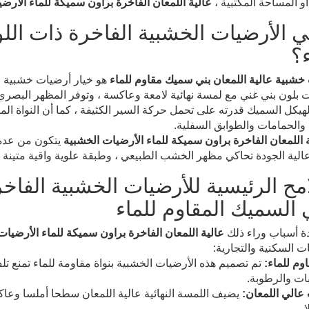
و المساحة المكتبية ،
عالية اللمعان الفاخرة براون سميكة للماء الأرض
ي الأرضيات الخشبية الفاخرة ذات الل
ء؟
خشبية عالية اللمعان بني سميك مقاوم للماء
هو خيار أرضيات خشبية مم
ت بلون بني غني مع لمسة نهائية لامعة وعاكسة ، وتوفر المظهر البصري
يكل السميك قدرته على تحمل حركة السير الكثيفة ، كما أن النواة المق
والحمامات والطوابق السفلية.
 اللمعان الفاخرة براون سميكة للماء الأرضيات الخشبية
يتكون من عدة 
لية الجودة تحاكي مظهر الخشب الطبيعي ، وطبقة علوية واقية متينة تم
امح الرئيسية للأرضيات الخشبية الفاخر
ي السميك المقاوم للماء
ة أسباب وراء ذلك
عالية اللمعان الفاخرة براون سميكة للماء الأرضيات
 السكنية والتجارية:
وم للماء:
تم تصميم هذه الأرضيات الخشبية بنواة مقاومة للماء تمنع تلف
ات والرطوبة.
الي اللمعان:
يضيف اللمسة النهائية عالية اللمعان سطحا أملسا وعاك
.