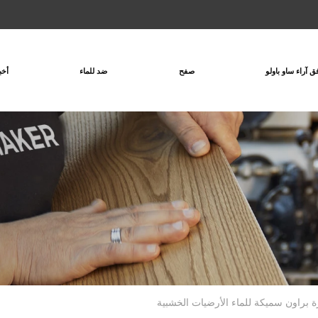
ق آراء ساو باولو
صفح
ضد للماء
أخب