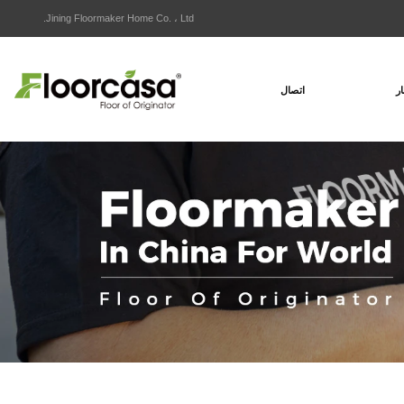
Jining Floormaker Home Co. ، Ltd.
ار
اتصال