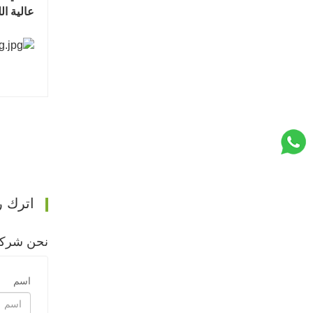
عالية ال
اترك ر
نحن شركة
اسم