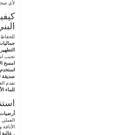
لأي شخص
كيفي
البن
للحفاظ
جماليات
التطهير:
تجنب است
امسح ال
استخدم 
صديقة لل
تقدم ال
للماء ال
استن
أرضيات 
العملي ل
الأناقة 
،
عالية 