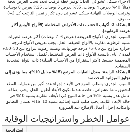
الأجزاء بشكل عشوائي. الحل: توفير خطة تركيب تحدد نسب العرض بدقة
(مثلاً: 40% بعرض 4 بوصات، 35% بعرض 5 بوصات، 25% بعرض 6 بوصات)،
وترتيب الوصلات النهائية بشكل عشوائي دون تكرار نفس الترتيب كل 2–3
صفوف.
المشكلة 3: أكواب الخشب ذات الأعراض المختلطة (الألواح الأوسع أكثر
عرضة للرطوبة).
السبب الجذري: الألواح العريضة (بعرض 6–7 بوصات) أكثر عرضة لتغيرات
نسبة الرطوبة مقارنة بالألواح الضيقة. الحل: يجب تعريض الألواح لدرجة
حرارة تتراوح بين 65–75 درجة فهرنهايت ونسبة رطوبة تتراوح بين 30–50%
لمدة 7 أيام. بالنسبة للألواح ذات العرض المختلط، يُفضل استخدام الأخشاب
المصممة خصيصًا (أكثر استقرارًا من الأخشاب الصلبة) ذات النواة المتعددة
الطبقات.
المشكلة الرابعة: معدل النفايات المرتفع (15% مقابل 10%)، مما يؤدي إلى
تجاوز الميزانية المخصصة.
السبب الجذري: يتطلب التنوع في الأبعاد إجراء عدد أكبر من عمليات القطع
لتحقيق نمط عشوائي، خاصة عندما تكون الأبعاد أطول. الحل: يجب إضافة
عامل هدر بنسبة 15% في حالة التنوع في الأبعاد، مقارنة بنسبة 10% في
حالة الأبعاد الثابتة. يجب طلب كمية إضافية بنسبة 10–15% لضمان التطابق
وإمكانية إجراء أعمال الإصلاح عند الضرورة.
عوامل الخطر واستراتيجيات الوقاية
استراتيجية