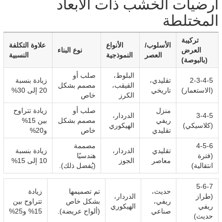
أرضيات الخشب ذات الأبعاد
المختلطة
تركيبة
الأسلوب/
الأنواع
علاوة التكلفة
العرض
نوع البناء
العصر
النموذجية
النسبية
(بالبوصة)
البلوط،
صلب أو
2-3-4-5
تقليدي،
زيادة بنسبة
القيقب،
مصمم بشكل
(الاستعمار)
تاريخي
20 إلى 30%
الكرز
خاص
منزل
صلب أو
زيادة تتراوح
3-4-5
الدردار،
ريفي
مصمم بشكل
بين 15%
(كلاسيكي)
الهيكوري
تقليدي
خاص
و20%
4-5-6
مصممة
تقليدي
الدردار،
زيادة بنسبة
(فترة
هندسيًا
معاصر
الجوز
10 إلى 15%
انتقالية)
(يُفضل ذلك).
5-6-7
حديث،
تم تصميمها
زيادة
(طراز
الدردار،
ريفي،
بشكل خاص
تتراوح بين
ريفي
الهيكوري
صناعي
(ألواح عريضة).
15% و25%
حديث)