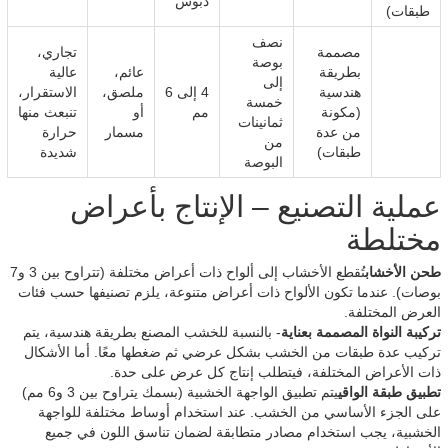
دبوس
طبقات)
نصف
مصممة
تجاري،
بوصة
بطريقة
عائم،
عالية
إلى
هندسية
4 إلى 6
ملصق،
الاستقرار،
خمسة
(مكونة
مم
أو
تنبعث منها
ثمانينات
من عدة
مسمار
حرارة
من
طبقات)
شديدة
البوصة
عملية التصنيع – الإنتاج بأعراض
مختلطة
طحن الأخشاب
تُقطع الأخشاب إلى ألواح ذات أعراض مختلفة (تتراوح بين 3 و7
بوصات). عندما تكون الألواح ذات أعراض متنوعة، يلزم تصنيفها حسب فئات
العرض المختلفة.
تركيبة النواة المصممة بعناية
- بالنسبة للخشب المصنع بطريقة هندسية، يتم
تركيب عدة طبقات من الخشب بشكل عرضي ثم ضغطها معًا. أما الأشكال
ذات الأعراض المختلفة، فيتطلب إنتاج كل عرض على حدة.
تطبيق طبقة الواقي
يتم تطبيق الواجهة الخشبية (بسمك يتراوح بين 3 و6 مم)
على الجزء الأساسي من الخشب. عند استخدام أوساط مختلفة للواجهة
الخشبية، يجب استخدام مصادر متطابقة لضمان تناسق اللون في جميع