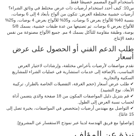
باستخدام النوع المصمم خصيصًا فقط.
س10: كيف أحدد استخدام أرضيات ذات عرض مختلط في وثائق الشراء؟
أرضيات خشبية مختلطة العرض: تتكون من ألواح بأبعاد 4 إلى 6 بوصات،
بنسبة 40% للألواح بعرض 5 بوصات، و35% للألواح بعرض 4 بوصات، و25%
للألواح بعرض 6 بوصات. تم تصنيعها من عدة طبقات خشبية، بسمك 5/8
بوصة، وطبقة مقاومة للتآكل بسمك 4 مم. جميع الألواح مصنوعة من نفس
دفعة الإنتاج.
طلب الدعم الفني أو الحصول على عرض
أسعار
نقدم مواصفات لأرضيات بأعراض مختلفة، وإرشادات لاختيار العرض
المناسب، بالإضافة إلى خدمات استشارية في عمليات الشراء للمشاريع
السكنية والتجارية.
✔ طلب عرض أسعار (حجم الغرفة، التفضيلات الخاصة بالطراز، تركيبة
الأبعاد، نوع التشييد).
✔ قم بتنزيل دليل المواصفات المكون من 18 صفحة والذي يتضمن أداة
لحساب نسبة العرض إلى الطول.
✔ التواصل مع مهندس أرضيات (متخصص في المواصفات، بخبرة تصل إلى
15 عامًا).
[تواصلوا مع فريق الهندسة لدينا عبر نموذج الاستفسار عن المشروع].
نبذة عن المؤلف