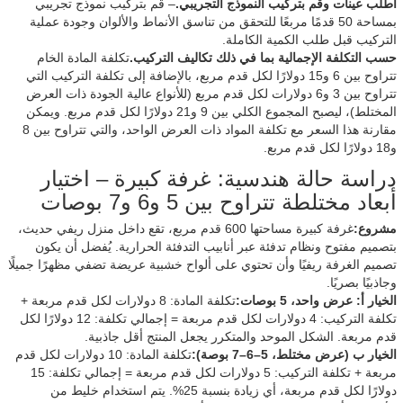
اطلب عينات وقم بتركيب النموذج التجريبي.
– قم بتركيب نموذج تجريبي
بمساحة 50 قدمًا مربعًا للتحقق من تناسق الأنماط والألوان وجودة عملية
التركيب قبل طلب الكمية الكاملة.
حسب التكلفة الإجمالية بما في ذلك تكاليف التركيب.
تكلفة المادة الخام
تتراوح بين 6 و15 دولارًا لكل قدم مربع، بالإضافة إلى تكلفة التركيب التي
تتراوح بين 3 و6 دولارات لكل قدم مربع (للأنواع عالية الجودة ذات العرض
المختلط)، ليصبح المجموع الكلي بين 9 و21 دولارًا لكل قدم مربع. ويمكن
مقارنة هذا السعر مع تكلفة المواد ذات العرض الواحد، والتي تتراوح بين 8
و18 دولارًا لكل قدم مربع.
دراسة حالة هندسية: غرفة كبيرة – اختيار
أبعاد مختلطة تتراوح بين 5 و6 و7 بوصات
مشروع:
غرفة كبيرة مساحتها 600 قدم مربع، تقع داخل منزل ريفي حديث،
بتصميم مفتوح ونظام تدفئة عبر أنابيب التدفئة الحرارية. يُفضل أن يكون
تصميم الغرفة ريفيًا وأن تحتوي على ألواح خشبية عريضة تضفي مظهرًا جميلًا
وجاذبيًا بصريًا.
الخيار أ: عرض واحد، 5 بوصات:
تكلفة المادة: 8 دولارات لكل قدم مربعة +
تكلفة التركيب: 4 دولارات لكل قدم مربعة = إجمالي تكلفة: 12 دولارًا لكل
قدم مربعة. الشكل الموحد والمتكرر يجعل المنتج أقل جاذبية.
الخيار ب (عرض مختلط، 5–6–7 بوصة):
تكلفة المادة: 10 دولارات لكل قدم
مربعة + تكلفة التركيب: 5 دولارات لكل قدم مربعة = إجمالي تكلفة: 15
دولارًا لكل قدم مربعة، أي زيادة بنسبة 25%. يتم استخدام خليط من