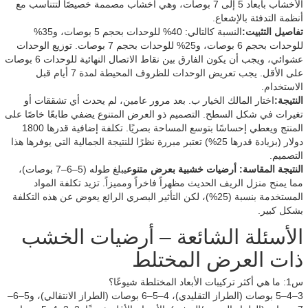
الأخشاب بأبعاد 5 إلى 7 بوصات، وهي أخشاب مصممة خصيصًا لتتناسب مع
أنظمة التدفئة بالإشعاع.
تفاصيل التثبيت:
النسبة كالتالي: 40% للوحدات بحجم 5 بوصات، و35%
للوحدات بحجم 6 بوصات، و25% للوحدات بحجم 7 بوصات. توزيع الوحدات
عشوائي، ويجب أن يكون الفارق بين نقاط الاتصال النهائية للوحدات 6 بوصات
على الأقل. يجب تعريض الوحدات للظروف المحيطة لمدة 7 أيام قبل
الاستخدام.
النتيجة:
اختار المالك الخيار ب. بعد مرور عامين، لم يحدث أي تشققات أو
تغيرات في شكل السطح. التصميم ذو العرض المتنوع يضفي طابعًا خاصًا على
المنتج ويعطي إحساسًا بتوسع المساحة بصريًا. تكلفة إضافية قدرها 1800
دولار (بزيادة قدرها 25%) تعتبر مبررة نظرًا للنتيجة الجمالية التي يوفرها هذا
التصميم.
النتيجة المقاسة:
أرضيات خشبية بعرض متنوع
يبلغ طوله (5–6–7 بوصات)،
مما يمنح منزل الريف الحديث مظهراً فاخراً ومميزاً. تزيد تكلفة المواد
المستخدمة بنسبة (25%)، لكن التأثير البصري الرائع يعوض عن هذه التكلفة
بشكل كبير.
الأسئلة الشائعة – أرضيات الخشب
ذات العرض المختلط
س1: ما هي أكثر تركيبات الأبعاد المختلطة شيوعًا؟
3–4–5 بوصات (الطراز التقليدي)، 4–5–6 بوصات (الطراز الانتقالي)، و5–6–