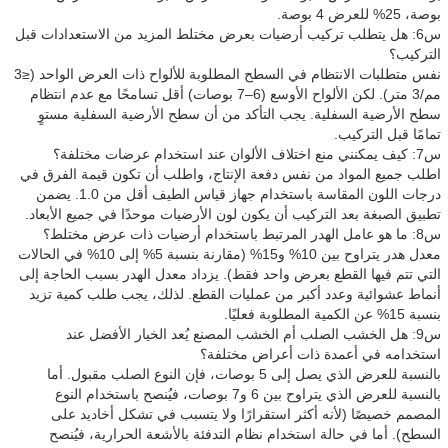
بوصة، 25% للعرض 4 بوصة.
س6: هل يتطلب تركيب أرضيات بعرض مختلط المزيد من الاستعدادات قبل
التركيب؟
نفس متطلبات الانتظام في السطح المطلوبة للألواح ذات العرض الواحد (≤3
مم/3 متر). لكن الألواح الأوسع (6–7 بوصات) أقل تسامحًا مع عدم انتظام
سطح الأرضية السفلية. يجب التأكد من أن سطح الأرضية السفلية مستوٍ
تمامًا قبل التركيب.
س7: كيف يمكنني منع اختلاف الألوان عند استخدام عرضات مختلفة؟
اطلب جميع المواد من نفس دفعة الإنتاج، واطلب أن تكون قيمة الفرق في
درجات اللون المقاسة باستخدام جهاز قياس الطيف أقل من 1.0. يضمن
تطبيق الصبغة بعد التركيب أن يكون لون الأرضيات موحدًا في جميع الأبعاد.
س8: ما هو عامل الهدر المرتبط باستخدام أرضيات ذات عرض مختلط؟
معدل هدر يتراوح بين 10% و15% (مقارنة بنسبة 5% إلى 10% في الحالات
التي تتم فيها القطع بعرض واحد فقط). يزداد معدل الهدر بسبب الحاجة إلى
أنماط عشوائية وعدد أكبر من عمليات القطع. لذلك، يجب طلب كمية تزيد
بنسبة 15% عن الكمية المطلوبة فعليًا.
س9: هل الخشب الصلب أم الخشب المصنع يُعد الخيار الأفضل عند
استخدامه في أعمدة ذات أعراض مختلفة؟
بالنسبة للعرض الذي يصل إلى 5 بوصات، فإن النوع الصلب مقبول. أما
بالنسبة للعرض الذي يتراوح بين 6 و7 بوصات، فيُنصح باستخدام النوع
المصمم خصيصًا (لأنه أكثر استقرارًا ولا يتسبب في تشكل أخاديد على
السطح). أما في حالة استخدام نظام التدفئة بالأشعة الحرارية، فيُنصح