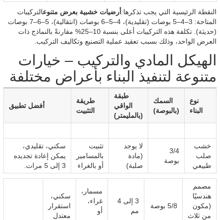
النقطة الرئيسية التي يجب تذكرها:
أرضيات خشبية بعرض متنوع
التركيبات
المتاحة: 3–4–5 بوصات (تقليدية)، 4–5–6 بوصات (انتقالية)، 5–6–7 بوصات
(حديثة). تكلفة هذه التركيبات أعلى بنسبة 10–25% مقارنةً بالنماذج ذات
العرض الواحد، وذلك بسبب تعقيد عملية التصنيع وتكاليف التركيب.
الهيكل المادي والتركيب – خيارات
متنوعة لتنفيذ البناء بأعراض مختلفة
طبقة
نوع
السمك
طريقة
الواقي
أفضل تطبيق
البناء
(بالبوصة)
التثبيت
(بالمليمتر)
خشب
لا يوجد
تثبيت
سكني، تقليدي،
3/4
صلب
(مادة
بالمسامير
يمكن إعادة تجديده
بوصة
طبيعي
صلبة)
أو بالغراء
3 إلى 5 مرات.
مصمم
مسمار،
هندسيًا
سكني،
3 إلى 4
غراء،
(مكون
5/8 بوصة
استقرار
مم
أو
من ثلاث
معتدل