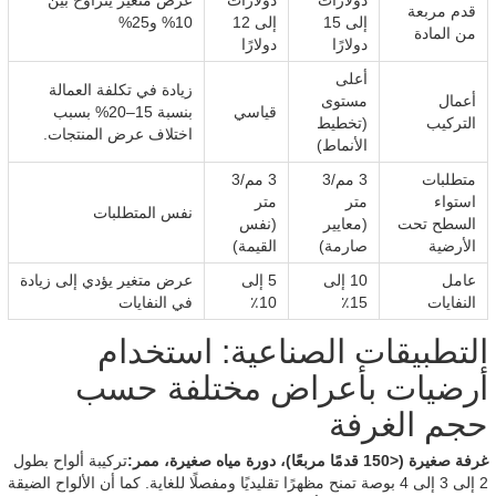
دولارات
دولارات
عرض متغير يتراوح بين
قدم مربعة
إلى 15
إلى 12
10% و25%
من المادة
دولارًا
دولارًا
أعلى
زيادة في تكلفة العمالة
أعمال
مستوى
قياسي
بنسبة 15–20% بسبب
التركيب
(تخطيط
اختلاف عرض المنتجات.
الأنماط)
متطلبات
3 مم/3
3 مم/3
استواء
متر
متر
نفس المتطلبات
السطح تحت
(معايير
(نفس
الأرضية
صارمة)
القيمة)
عامل
10 إلى
5 إلى
عرض متغير يؤدي إلى زيادة
النفايات
15٪
10٪
في النفايات
التطبيقات الصناعية: استخدام
أرضيات بأعراض مختلفة حسب
حجم الغرفة
غرفة صغيرة (<150 قدمًا مربعًا)، دورة مياه صغيرة، ممر:
تركيبة ألواح بطول
2 إلى 3 إلى 4 بوصة تمنح مظهرًا تقليديًا ومفصلًا للغاية. كما أن الألواح الضيقة