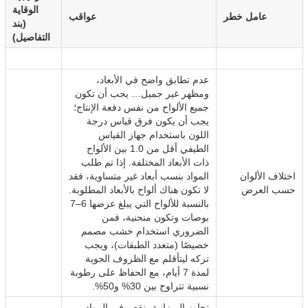
الوقاية
عامل خطر
عواقب
(بند
التفاصيل)
عدم تطابق واضح في الأبعاد،
ومظهر غير جميل… يجب أن تكون
جميع الألواح من نفس دفعة الإنتاج؛
يجب أن يكون فرق قياس درجة
اللون باستخدام جهاز القياس
الطيفي أقل من 1.0 بين الألواح
ذات الأبعاد المختلفة. إذا تم طلب
اختلاف الألوان
المواد بنسب أبعاد غير متساوية، فقد
حسب العرض
لا تكون هناك ألواح بالأبعاد المطلوبة.
بالنسبة للألواح التي يبلغ عرضها 6–7
بوصات وتكون منحنية، فمن
الضروري استخدام خشب مصمم
خصيصًا (متعدد الطبقات)، ويجب
تركه ليتأقلم مع الظروف الجوية
لمدة 7 أيام، مع الحفاظ على رطوبة
نسبية تتراوح بين 30% و50%.
تجاوز الميزانية، نقص في المواد…