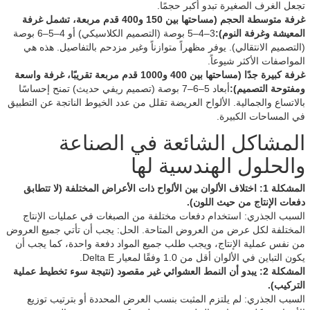
تجعل الغرف الصغيرة تبدو أكبر حجمًا.
غرفة متوسطة الحجم (مساحتها بين 150 و400 قدم مربعة، تشمل غرفة
المعيشة وغرفة النوم):
3–4–5 بوصة (التصميم الكلاسيكي) أو 4–5–6 بوصة
(التصميم الانتقالي). يوفر مظهراً متوازناً وغير مزدحم بالتفاصيل. هذه هي
المواصفات الأكثر شيوعاً.
غرفة كبيرة جدًا (مساحتها بين 400 و1000 قدم مربعة تقريبًا، غرفة واسعة
ومفتوحة التصميم):
أبعاد 5–6–7 بوصة (تصميم ريفي حديث) تمنح إحساسًا
بالاتساع والجمالية. الألواح العريضة تقلل من عدد الخيوط الناتجة عن التطبيق
في المساحات الكبيرة.
المشاكل الشائعة في الصناعة
والحلول الهندسية لها
المشكلة 1: اختلاف الألوان بين الألواح ذات الأعراض المختلفة (لا تتطابق
دفعات الإنتاج من حيث اللون).
السبب الجذري: استخدام دفعات مختلفة من الصبغات في عمليات الإنتاج
المختلفة لكل عرض من العروض المتاحة. الحل: يجب أن تأتي جميع العروض
من نفس عملية الإنتاج، ويجب طلب جميع المواد دفعة واحدة، كما يجب أن
يكون التباين في الألوان أقل من 1.0 وفقًا لمعيار Delta E.
المشكلة 2: يبدو أن النمط العشوائي غير مقصود (نتيجة سوء تخطيط عملية
التركيب).
السبب الجذري: لم يلتزم المثبت بنسب العرض المحددة أو بترتيب توزيع