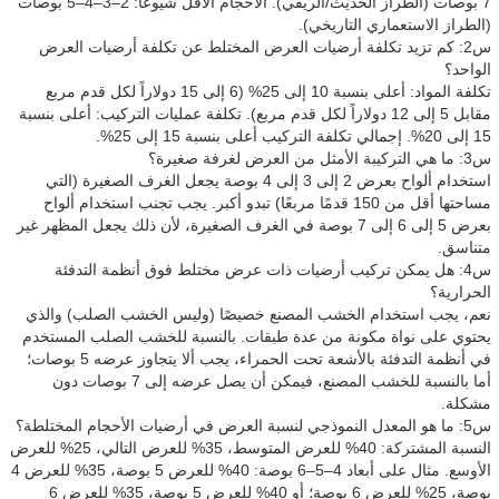
7 بوصات (الطراز الحديث/الريفي). الأحجام الأقل شيوعًا: 2–3–4–5 بوصات
(الطراز الاستعماري التاريخي).
س2: كم تزيد تكلفة أرضيات العرض المختلط عن تكلفة أرضيات العرض
الواحد؟
تكلفة المواد: أعلى بنسبة 10 إلى 25% (6 إلى 15 دولاراً لكل قدم مربع
مقابل 5 إلى 12 دولاراً لكل قدم مربع). تكلفة عمليات التركيب: أعلى بنسبة
15 إلى 20%. إجمالي تكلفة التركيب أعلى بنسبة 15 إلى 25%.
س3: ما هي التركيبة الأمثل من العرض لغرفة صغيرة؟
استخدام ألواح بعرض 2 إلى 3 إلى 4 بوصة يجعل الغرف الصغيرة (التي
مساحتها أقل من 150 قدمًا مربعًا) تبدو أكبر. يجب تجنب استخدام ألواح
بعرض 5 إلى 6 إلى 7 بوصة في الغرف الصغيرة، لأن ذلك يجعل المظهر غير
متناسق.
س4: هل يمكن تركيب أرضيات ذات عرض مختلط فوق أنظمة التدفئة
الحرارية؟
نعم، يجب استخدام الخشب المصنع خصيصًا (وليس الخشب الصلب) والذي
يحتوي على نواة مكونة من عدة طبقات. بالنسبة للخشب الصلب المستخدم
في أنظمة التدفئة بالأشعة تحت الحمراء، يجب ألا يتجاوز عرضه 5 بوصات؛
أما بالنسبة للخشب المصنع، فيمكن أن يصل عرضه إلى 7 بوصات دون
مشكلة.
س5: ما هو المعدل النموذجي لنسبة العرض في أرضيات الأحجام المختلطة؟
النسبة المشتركة: 40% للعرض المتوسط، 35% للعرض التالي، 25% للعرض
الأوسع. مثال على أبعاد 4–5–6 بوصة: 40% للعرض 5 بوصة، 35% للعرض 4
بوصة، 25% للعرض 6 بوصة؛ أو 40% للعرض 5 بوصة، 35% للعرض 6