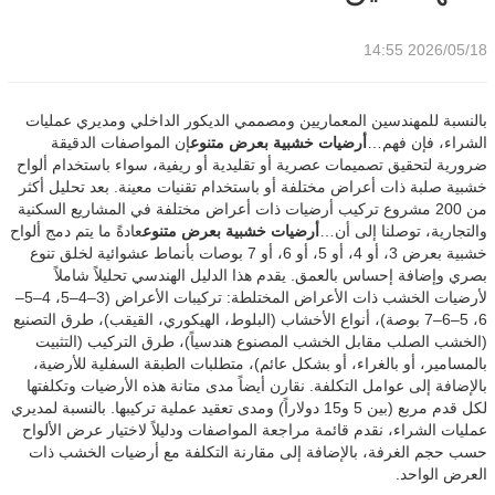
2026/05/18 14:55
بالنسبة للمهندسين المعماريين ومصممي الديكور الداخلي ومديري عمليات
الشراء، فإن فهم…
أرضيات خشبية بعرض متنوع
إن المواصفات الدقيقة
ضرورية لتحقيق تصميمات عصرية أو تقليدية أو ريفية، سواء باستخدام ألواح
خشبية صلبة ذات أعراض مختلفة أو باستخدام تقنيات معينة. بعد تحليل أكثر
من 200 مشروع تركيب أرضيات ذات أعراض مختلفة في المشاريع السكنية
والتجارية، توصلنا إلى أن…
أرضيات خشبية بعرض متنوع
عادةً ما يتم دمج ألواح
خشبية بعرض 3، أو 4، أو 5، أو 6، أو 7 بوصات بأنماط عشوائية لخلق تنوع
بصري وإضافة إحساس بالعمق. يقدم هذا الدليل الهندسي تحليلاً شاملاً
لأرضيات الخشب ذات الأعراض المختلطة: تركيبات الأعراض (3–4–5، 4–5–
6، 5–6–7 بوصة)، أنواع الأخشاب (البلوط، الهيكوري، القيقب)، طرق التصنيع
(الخشب الصلب مقابل الخشب المصنوع هندسياً)، طرق التركيب (التثبيت
بالمسامير، أو بالغراء، أو بشكل عائم)، متطلبات الطبقة السفلية للأرضية،
بالإضافة إلى عوامل التكلفة. نقارن أيضاً مدى متانة هذه الأرضيات وتكلفتها
لكل قدم مربع (بين 5 و15 دولاراً) ومدى تعقيد عملية تركيبها. بالنسبة لمديري
عمليات الشراء، نقدم قائمة مراجعة المواصفات ودليلاً لاختيار عرض الألواح
حسب حجم الغرفة، بالإضافة إلى مقارنة التكلفة مع أرضيات الخشب ذات
العرض الواحد.