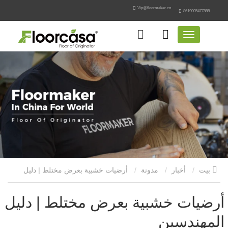
Vip@floormaker.cn
8619005477888
بيت
أخبار
مدونة
أرضيات خشبية بعرض مختلط | دليل
المهندسين
أرضيات خشبية بعرض مختلط | دليل
المهندسين