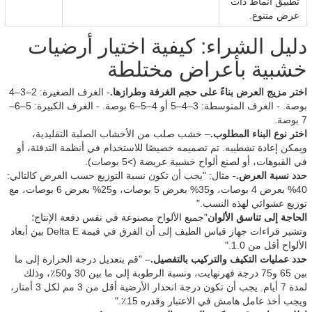
تطبيق أنماط ذات
عرض متنوع.
دليل الشراء: كيفية اختيار أرضيات
خشبية بأعراض مختلطة
اختر مزيج العرض بناءً على حجم الغرفة وطرازها.
- الغرف الصغيرة: 2–3–4
بوصة. - الغرف المتوسطة: 3–4–5 أو 4–5–6 بوصة. - الغرف الكبيرة: 5–6–
7 بوصة.
اختر نوع البناء المطلوب.
– خشب صلب من الأخشاب الصلبة التقليدية،
ويمكن إعادة تشطيبه. تم تصميمه خصيصًا للاستخدام في أنظمة التدفئة، أو
في القبوهات، أو لصنع ألواح خشبية عريضة (>5 بوصات).
حدد نسبة العرض.
- مثال: "يجب أن تكون نسبة التوزيع حسب العرض كالتالي:
40% بعرض 4 بوصات، و35% بعرض 5 بوصات، و25% بعرض 6 بوصات، مع
توزيع عشوائي لهذه النسب."
الحاجة إلى تناسق الألوان
"جميع الألواح مصنوعة في نفس دفعة الإنتاج؛
وتشير قراءات جهاز قياس الطيف إلى أن الفرق في قيمة Delta E بين أبعاد
الألواح أقل من 1.0."
حدد عمليات التكيف والتركيب بالتفصيل.
– "قم بتعديل درجة الحرارة إلى ما
بين 65 و75 درجة فهرنهايت، ونسبة الرطوبة إلى ما بين 30 و50٪، وذلك
لمدة 7 أيام. يجب أن تكون درجة انحدار الأرضية أقل من 3 مم لكل 3 أمتار،
ويجب أخذ عامل هامش في الاعتبار وقدره 15٪."