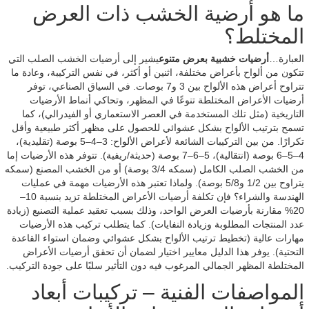
ما هو أرضية الخشب ذات العرض
المختلط؟
العبارة…
أرضيات خشبية بعرض متنوع
يشير إلى أرضيات الخشب الصلب التي
تتكون من ألواح بأعراض مختلفة، اثنين أو أكثر، في نفس التركيبة، وعادة ما
تتراوح أعراض هذه الألواح بين 3 و7 بوصات. في السياق الصناعي، توفر
أرضيات الأعراض المختلطة تنوعًا في المظهر، وتحاكي أنماط الأرضيات
التاريخية (مثل تلك المستخدمة في العصر الاستعماري أو الفيدرالي)، كما
تسمح بترتيب الألواح بشكل عشوائي للحصول على مظهر أكثر طبيعية وأقل
تكرارًا. من بين التركيبات الشائعة لأعراض الألواح: 3–4–5 بوصة (تقليدية)،
4–5–6 بوصة (انتقالية)، 5–6–7 بوصة (حديثة/ريفية). تتوفر هذه الأرضيات إما
من الخشب الصلب الكامل (سمكه 3/4 بوصة) أو من الخشب المصنع (سمكه
يتراوح بين 1/2 و5/8 بوصة). ولماذا تعتبر هذه الأرضيات مهمة في عمليات
الهندسة والشراء؟ فإن تكلفة أرضيات الأعراض المختلطة تزيد بنسبة 10–
20% مقارنة بأرضيات العرض الواحد، وذلك بسبب تعقيد عملية التصنيع (زيادة
عدد المنتجات المطلوبة وزيادة النفايات). كما يتطلب تركيب هذه الأرضيات
مهارات عالية (تخطيط ترتيب الألواح بشكل عشوائي وضمان استواء القاعدة
التحتية). يوفر هذا الدليل معايير اختيار لضمان أن تحقق أرضيات الأعراض
المختلطة المظهر الجمالي المرغوب فيه دون التأثير سلبًا على جودة التركيب.
المواصفات الفنية – تركيبات أبعاد