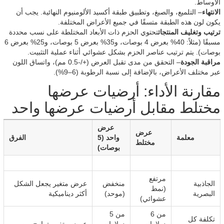
الأوساط.
الانتهاء
– التلميع، والصبغ، وتطبيق طبقة أكسيد الألومنيوم النهائية. يجب أن
يكون لون هذه الطبقة متسقًا في جميع الأعراض المختلفة.
ترتيب وتغليف المنتجات
تحتوي الحزم ذات الأبعاد المختلطة على نسب محددة
مسبقًا (مثلاً: 40% بعرض 4 بوصات، و35% بعرض 5 بوصات، و25% بعرض 6
بوصات). يتم ترتيب عناصر الحزم بشكل عشوائي أثناء عملية التثبيت.
مراقبة الجودة
– التحقق من مدى تقبل العرض (+/-0.5 مم)، واتساق اللون
عبر مختلف الأعراض، بالإضافة إلى نسبة الرطوبة (6–9%).
مقارنة الأداء: أرضيات عرضها
مختلط مقابل أرضيات عرضها واحد
عرض
عرض
معلمة
واحد (5
الفرق
مختلط
بوصات)
مرتفع
الجاذبية
منخفض
عرض متغير يجعل الشكل
(نمط
البصرية
(موحد)
أكثر ديناميكية
عشوائي)
من 6
من 5
تكلفة كل