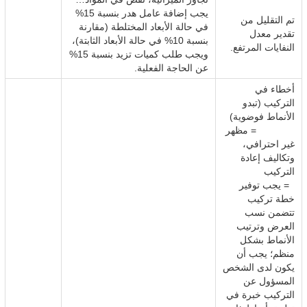
يجب إضافة عامل هدر بنسبة 15%
تم التقليل من
في حالة الأبعاد المختلطة (مقارنة
تقدير معدل
بنسبة 10% في حالة الأبعاد الثابتة)،
النفايات المرتفع.
ويجب طلب كميات تزيد بنسبة 15%
عن الحاجة الفعلية.
أخطاء في
التركيب (تبدو
الأنماط فوضوية)
= مظهر
غير احترافي،
وتكاليف إعادة
التركيب
= يجب توفير
خطة تركيب
تتضمن نسب
العرض وترتيب
الأنماط بشكل
منظم؛ يجب أن
يكون لدى الشخص
المسؤول عن
التركيب خبرة في