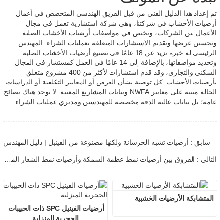
تم إعداد هذا الدليل الفني من قبل الفريق الهندسي المتخصص في أعمال
أرضيات الأخشاب في شركتنا، وهي شركة استشارية تعمل في مجال
الأعمال بين الشركات، وتختص في مواصفات أرضيات الأخشاب الصلبة
وتحسين عرضها وتقديم الاستشارات المتعلقة بعمليات الشراء. المهندس
الرئيسي له خبرة تزيد عن 18 عامًا في تصنيع أرضيات الأخشاب الصلبة
وتحديد مواصفاتها، بالإضافة إلى 14 عامًا في العمل كمستشار في المجال
السكني والتجاري، وقد قدم استشارات لأكثر من 400 مشروع متعلق
بأرضيات الأخشاب. كل توصية بشأن العرض أو المعايير التكلفية أو الدراسات
الحالة مبنية على معايير NWFA وبيانات المشاريع المعنية. لا توجد هناك نصائح
عامة؛ بل بيانات عالية الدقة مخصصة للمهندسين ومديري عمليات الشراء.
سابق : أرضيات تشبه الخرسانة ولكنها مصنوعة من الفينيل | دليل المهندس
التالي : الفروق بين أرضيات نمط عظمة السمكة وأرضيات نمط الشعار المعقوف | دليل المهندسين
المتشابكة الأرضيات الخشبية
أرضيات الفينيل SPC ذات الحبيبات 
الحجرية المنزلية