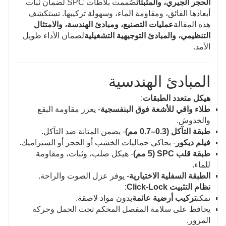
الحجر الجيري، والمثبتات
صُممت بلاطات SPC لضمان ثبات
أبعادها الفائق، ومقاومة الماء، وسهولة تركيبها. تستكشف
هذه المقالة
عمليات التصنيع، ومبادئ الهندسة، والامتثال
التنظيمي، والمبادئ التوجيهية التشغيلية
لضمان الأداء طويل
الأمد.
المبادئ الهندسية
هيكل متعدد الطبقات
:
طلاء واقي للأشعة فوق البنفسجية
- يعزز مقاومة البقع
والخدوش.
طبقة التآكل (0.3–0.7 مم)
- يضمن المتانة ضد التآكل.
فيلم ديكور
- يحاكي جماليات الخشب أو الحجر أو السيراميك.
طبقة قلب SPC (5 مم)
- هيكل صلب، وثبات، ومقاومة
للماء.
الطبقة السفلية الاختيارية
- يوفر عزل الصوت والراحة.
نظام التثبيت Click-Lock
:
تمكن
تركيب أرضية عائمة
بدون مواد لاصقة.
يحافظ على سلامة المفصل المحكم تحت الحمل وحركة
المرور.