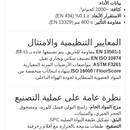
بيانات الأداء
:
كثافة
: ~2000 كجم/م³.
الاستقرار الأبعاد
: ≤ 0.1% (EN 434).
مقاومة التأثير
: ≥ 800 مم (EN 13329).
المعايير التنظيمية والامتثال
EN 13501-1
:مقاومة للحريق، يتم تصنيفها عادة بـ Bfl-s1.
EN ISO 10874
:تصنيف سكني وتجاري ثقيل.
ASTM F3261
: مواصفات الأرضيات المرنة المعيارية.
ISO 16000 / FloorScore
:شهادة انبعاثات منخفضة من
المواد العضوية المتطايرة لجودة الهواء الداخلي.
نظرة عامة على عملية التصنيع
مزج المواد الخام
- راتينج البولي فينيل كلوريد، ومسحوق
الحجر الجيري، والمثبتات.
البثق
- تشكيل طبقة النواة الصلبة SPC.
التصفيح
- طبقات مدمجة بالحرارة مع أفلام زخرفية