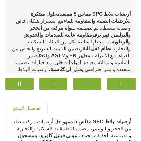
أرضيات بلاط SPC مقاس 5 مم
يقدم
حلول مبتكرة
للأرضيات الصلبة والمقاومة للماء
مع استقرار هيكلي فائق
وصيانة بسيطة. تم تصميمه بـ
نواة مركبة من الحجر
والبوليمر
، فهو يوفر
مقاومة عالية للصدمات والخدوش
والرطوبة
مما يجعلها مثالية لكل من البيئات السكنية
والتجارية.
نظام قفل النقر
يضمن التثبيت السريع والخالي من
الغراء، مع الالتزام بـ
معايير EN وASTM وISO
يضمن
السلامة والمتانة وجودة الهواء الداخلي. مع خيارات تصميم
متعددة وعمر افتراضي يصل إلى
25 سنة
، أرضيات البلاط
SPC هي أ
اختيار الأرضيات الفعالة من حيث التكلفة
والمستدامة وعالية الأداء
مناسبة للمشاريع المعمارية
الحديثة.
تفاصيل المنتج
أرضيات بلاط SPC مقاس 5 مم
هو حل أرضيات مركب صلب
من الحجر والبوليمر، مصمم للتطبيقات السكنية والتجارية
والصناعية الخفيفة. يجمع بين
بولي فينيل كلوريد، ومسحوق