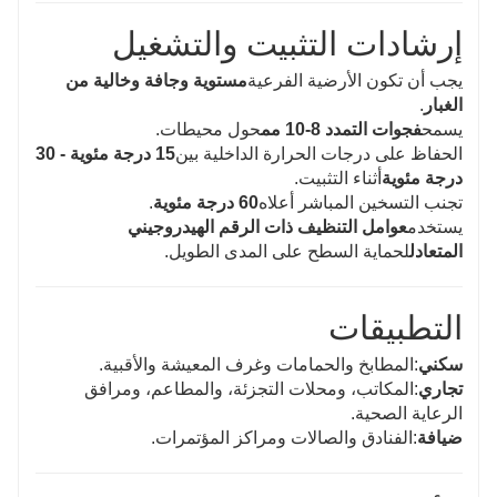
إرشادات التثبيت والتشغيل
يجب أن تكون الأرضية الفرعية
مستوية وجافة وخالية من
الغبار
.
يسمح
فجوات التمدد 8-10 مم
حول محيطات.
الحفاظ على درجات الحرارة الداخلية بين
15 درجة مئوية - 30
درجة مئوية
أثناء التثبيت.
تجنب التسخين المباشر أعلاه
60 درجة مئوية
.
يستخدم
عوامل التنظيف ذات الرقم الهيدروجيني
المتعادل
لحماية السطح على المدى الطويل.
التطبيقات
سكني
:المطابخ والحمامات وغرف المعيشة والأقبية.
تجاري
:المكاتب، ومحلات التجزئة، والمطاعم، ومرافق
الرعاية الصحية.
ضيافة
:الفنادق والصالات ومراكز المؤتمرات.