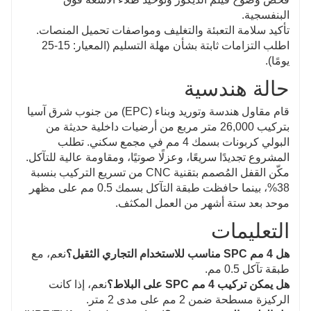
البنفسجية.
تأكيد سلامة التعبئة والتغليف ومواصفات تحميل المنصات.
اطلب التزامات ثابتة بشأن مهلة التسليم (المعيار: 15-25
يومًا).
حالة هندسية
قام مقاول هندسة وتوريد وبناء (EPC) من جنوب شرق آسيا
بتركيب 26,000 متر مربع من أرضيات داخلية حديثة من
البولي كربونات بسمك 4 مم في مجمع سكني. تطلب
المشروع تجديدًا سريعًا، وعزلًا صوتيًا، ومقاومة عالية للتآكل.
مكّن القفل المُصمم بتقنية CNC من تسريع التركيب بنسبة
38%، بينما حافظت طبقة التآكل بسمك 0.5 مم على مظهر
موحد بعد ستة أشهر من العمل المكثف.
التعليمات
هل 4 مم SPC مناسب للاستخدام التجاري الثقيل؟
نعم، مع
طبقة تآكل 0.5 مم.
هل يمكن تركيب 4 مم SPC على البلاط؟
نعم، إذا كانت
الركيزة مسطحة ضمن 2 مم على مدى 2 متر.