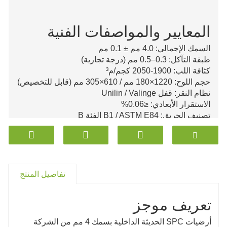
المعايير والمواصفات الفنية
السمك الإجمالي: 4.0 مم ± 0.1 مم
طبقة التآكل: 0.3–0.5 مم (درجة تجارية)
كثافة اللب: 1900-2050 كجم/م³
حجم اللوح: 1220×180 مم / 610×305 مم (قابل للتخصيص)
نظام النقر: قفل Unilin / Valinge
الاستقرار الأبعادي: ≤0.06%
تصنيف الحريق: B1 / ASTM E84 الفئة B
مقاومة الانزلاق: R9–R10
الفورمالديهايد: لم يتم الكشف عنه (EN 717-1)
امتصاص الماء: 0%
الطبقة الأساسية: IXPE/EVA (اختياري)
تفاصيل المنتج
تعريف موجز
أرضيات SPC الحديثة الداخلية بسمك 4 مم من الشركة