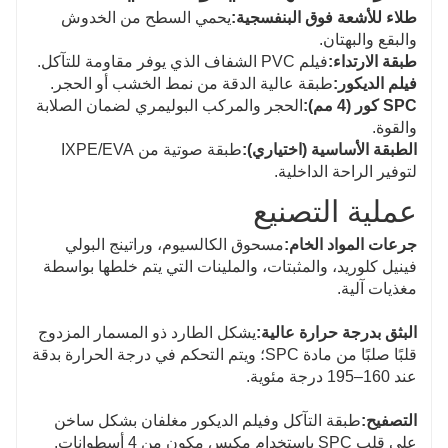
طلاء للأشعة فوق البنفسجية:
يحمي السطح من الخدوش
والبقع والبهتان.
طبقة الارتداء:
فيلم PVC الشفاف الذي يوفر مقاومة للتآكل.
فيلم الديكور:
طبقة عالية الدقة من نمط الخشب أو الحجر.
SPC كور (4 مم):
الحجر والمركب البوليمري لضمان الصلابة
والقوة.
الطبقة الأساسية (اختياري):
طبقة صوتية من IXPE/EVA
لتوفير الراحة الداخلية.
عملية التصنيع
جرعات المواد الخام:
مسحوق الكالسيوم، وراتينج البولي
فينيل كلوريد، والمثبتات، والملينات التي يتم خلطها بواسطة
مغذيات آلية.
البثق بدرجة حرارة عالية:
يشكل الطارد ذو المسمار المزدوج
قلبًا صلبًا من مادة SPC؛ ويتم التحكم في درجة الحرارة بدقة
عند 160–195 درجة مئوية.
التصفيح:
طبقة التآكل وفيلم الديكور مغلفان بشكل ساخن
على قلب SPC باستخدام مكبس مكون من 4 أسطوانات.