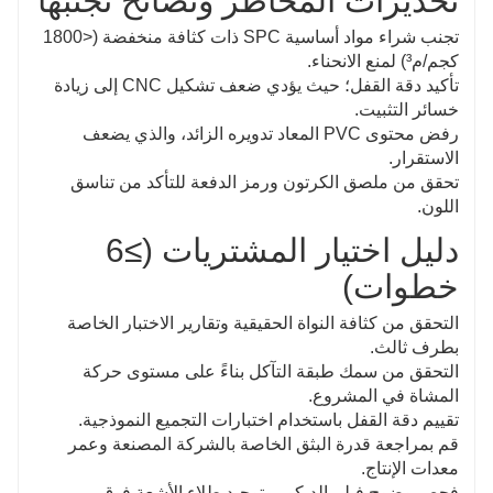
تحذيرات المخاطر ونصائح تجنبها
تجنب شراء مواد أساسية SPC ذات كثافة منخفضة (<1800
كجم/م³) لمنع الانحناء.
تأكيد دقة القفل؛ حيث يؤدي ضعف تشكيل CNC إلى زيادة
خسائر التثبيت.
رفض محتوى PVC المعاد تدويره الزائد، والذي يضعف
الاستقرار.
تحقق من ملصق الكرتون ورمز الدفعة للتأكد من تناسق
اللون.
دليل اختيار المشتريات (≥6
خطوات)
التحقق من كثافة النواة الحقيقية وتقارير الاختبار الخاصة
بطرف ثالث.
التحقق من سمك طبقة التآكل بناءً على مستوى حركة
المشاة في المشروع.
تقييم دقة القفل باستخدام اختبارات التجميع النموذجية.
قم بمراجعة قدرة البثق الخاصة بالشركة المصنعة وعمر
معدات الإنتاج.
فحص وضوح فيلم الديكور وتوحيد طلاء الأشعة فوق