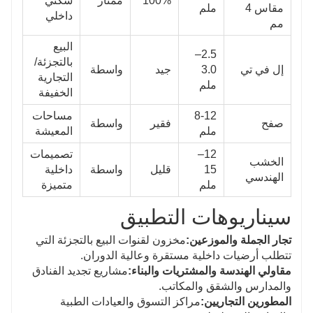
100%
ممتاز
سكني
مقاس 4
ملم
داخلي
مم
البيع
2.5–
بالتجزئة/
إل في تي
3.0
جيد
واسطة
التجارية
ملم
الخفيفة
8-12
مساحات
صفح
فقير
واسطة
ملم
المعيشة
12–
تصميمات
الخشب
15
قليل
واسطة
داخلية
الهندسي
ملم
متميزة
سيناريوهات التطبيق
تجار الجملة والموزعين:
مخزون لقنوات البيع بالتجزئة التي
تتطلب أرضيات داخلية مستقرة وعالية الدوران.
مقاولي الهندسة والمشتريات والبناء:
مشاريع تجديد الفنادق
والمدارس والشقق والمكاتب.
المطورين التجاريين:
مراكز التسوق والعيادات الطبية