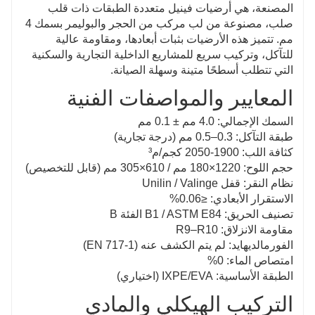
المصنعة، هي أرضيات فينيل متعددة الطبقات ذات قلب
صلب، مصنوعة من لب مركب من الحجر والبوليمر بسمك 4
مم. تتميز هذه الأرضيات بثبات أبعادها، ومقاومة عالية
للتآكل، وتركيب سريع للمشاريع الداخلية التجارية والسكنية
التي تتطلب أسطحًا متينة وسهلة الصيانة.
المعايير والمواصفات الفنية
السمك الإجمالي: 4.0 مم ± 0.1 مم
طبقة التآكل: 0.3–0.5 مم (درجة تجارية)
كثافة اللب: 1900-2050 كجم/م³
حجم اللوح: 1220×180 مم / 610×305 مم (قابل للتخصيص)
نظام النقر: قفل Unilin / Valinge
الاستقرار الأبعادي: ≤0.06%
تصنيف الحريق: B1 / ASTM E84 الفئة B
مقاومة الانزلاق: R9–R10
الفورمالديهايد: لم يتم الكشف عنه (EN 717-1)
امتصاص الماء: 0%
الطبقة الأساسية: IXPE/EVA (اختياري)
التركيب الهيكلي والمادي