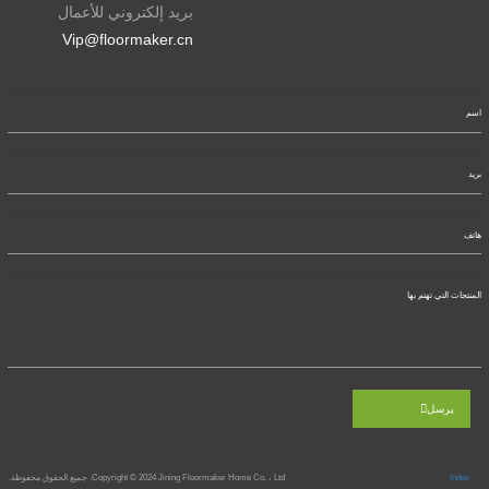
بريد إلكتروني للأعمال
Vip@floormaker.cn
يرسل
Index
Jining Floormaker Home Co. ، Ltd. جميع الحقوق محفوظة.
Copyright © 2024