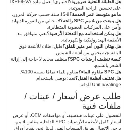
هل الطبقة التحتية ضرورية؟
اختياري؛ تعمل مادة IXPE/EVA
على تحسين الراحة الصوتية.
ما هو متوسط ​​عمر الخدمة؟
8-15 سنة حسب حركة المرور.
هل ينبعث من 4 مم SPC رائحة؟
لا، خالي من الفورمالديهايد
وآمن على المركبات العضوية المتطايرة.
هل يمكن استخدامه مع التدفئة الأرضية؟
نعم، متوافق مع
الأنظمة الهيدروليكية والكهربائية.
هل بهتان اللون أمر مثير للقلق؟
قليل؛ طلاء للأشعة فوق
البنفسجية يحمي من أشعة الشمس.
كيفية تنظيف أرضيات SPC؟
منظف ​​محايد لا حاجة إلى إزالة
الشعر بالشمع.
هل SPC مقاوم للماء؟
مقاوم للماء تمامًا بنسبة 100%.
هل تختلف أنظمة القفل؟
نعم؛ يوصى باستخدام
Unilin/Valinge للدقة.
طلب عرض أسعار / عينات /
ملفات فنية
للحصول على عينات هندسية، أو مواصفات OEM، أو عرض
أسعار كامل لأنظمة الأرضيات SPC الداخلية مقاس 4 مم،
يرجى الاتصال بفريق المبيعات الفني لدينا. نحن نقدم أوراق