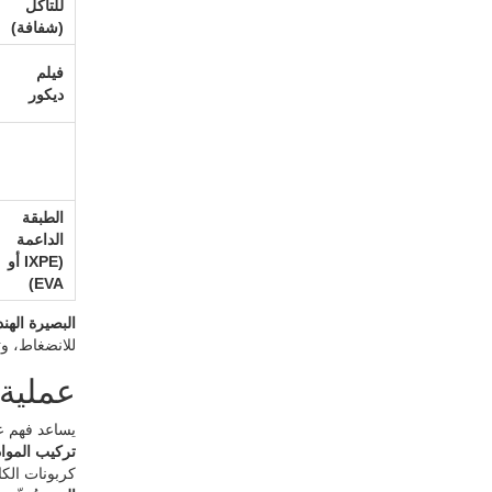
للتآكل
(شفافة)
فيلم
ديكور
الطبقة
الداعمة
(IXPE أو
EVA)
البصيرة الهن
للانضغاط، وثبا
عملية 
يساعد فهم عملية 
تركيب المواد
كربونات الكالس