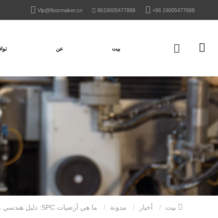
Vip@floormaker.cn
8619005477888
+86 19005477888
بيت
عن
تواف
بيت
أخبار
مدونة
ما هي أرضيات SPC: دليل هندسي ومواصفات