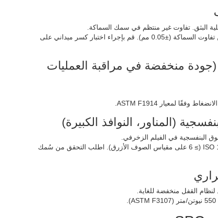
تحقق من محتوى كربونات الكالسيوم (65-70% هو الأمثل). اطلب تقريرًا عن تفاوت السماكة (±0.05 مم). قم بإجراء اختبار كسر ميداني على
لة (جودة منخفضة في مراقبة العمليات
فسجية (المناور، النوافذ الكبيرة)
وق البنفسجية في الفيلم الزخرفي.
اختر أرضيات SPC التي تم اختبار مقاومتها للأشعة فوق البنفسجية وفقًا لمعيار ISO 105-B02 (≥ 6 على مقياس الصوف الأزرق). اطلب التحقق من سُمك
راري
د لنظام القفل منخفضة للغاية.