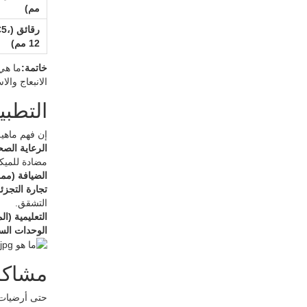
مم)
رقائق
12 مم)
خاتمة:
الانبعاج والاس
التطبي
إن فهم ماهية أرضيات SPC يتض
الرعاية الصح
مضادة للميك
الضيافة (ممر
تجارة التجزئة
التشقق.
التعليمية (ا
الوحدات السك
مشاكل 
حتى أرضيات SPC عالية الجودة قد تفشل إذا كانت عملية التصنيع أو التركيب دون المستوى المطلوب. يتضمن فهم ماهية أرضيات SPC معر