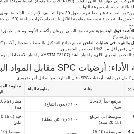
لة بالإنترنت بيانات سرعة اللولب.
دين:
تمر الصفيحة عبر خط تبريد بطول 30 مترًا لتخفيف الإجهادات الداخلية. يؤدي عدم كفاية عملية التلدين إلى حدوث تشوه بعد التركيب.
ذيبات.
للأشعة فوق البنفسجية:
يتم تطبيق البولي يوريثان وأكسيد الألومنيوم عن طريق 
ل والتثبيت في عمليات الطحن:
قل من 2% للمصنعين المتميزين.
:
الفحص البصري الآلي، واختبار الشد (ASTM F3107)، واختبار الانضغاط. يقوم المصنّعون المتميزون بفحص نظام القفل بنسبة 100%.
ء: أرضيات SPC مقابل المواد البديلة
هية أرضيات SPC، فإن المقارنة مع البدائل أمر ضروري.
مقاومة المس
ادة
متانة
مقاومة الماء
الب
مرتفع جداً (20-25
ممتاز (≤ 5
١٠٠٪ (بدون انتفاخ)
سنة)
مم)
W
متوسط ​​إلى مرتفع
جيد (≥ 0.15
١٠٠٪ (إذا كان مغلقًا)
(15-20 سنة)
ملم)
LVT (مرن، 4
متوسطة (10-15