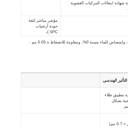
ت SPC الممتازة شهادة انبعاثات المركبات العضوية
مؤشر مباشر لثقة
جودة أرضيات
SPC.}،
ما هي أرضيات SPC؟ إنها منتج فينيل ذو لب صلب بكثافة ≥ 1.95 جم/سم³، وامتصاص للماء بنسبة 0%، ومقاومة للانضغاط ≤ 0.05 مم -
التأثير الهندسي
SPC الممتازة بتطبيق طلاء
جية بشكل
يشير الرقم الأعلى (28 مل = 0.7 مم)