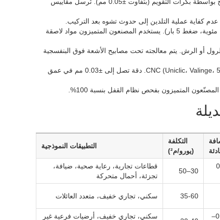
يُغذّى المركب إلى جهاز بثق ثنائي اللولب (180-200 درجة مئوية). تُضبط سماكة المنتج بواسطة بكرات التقويم (بتفاوت ±0.05 مم). تُرسل مقاييس
يتم تطبيق طبقة زخرفية وطبقة مقاومة للتآكل باستخدام بكرات ساخنة (150 درجة مئوية، ضغط 5 بار). يستخدم المصنعون المتميزون مواد لاصقة
الرول أو الرش. يتم معالجته تحت مصابيح الأشعة فوق البنفسجية
تصنيع نماذج التشكيل بالضغط باستخدام آلات CNC (Uniclic، Valinge، 5G). دقة تصل إلى ±0.03 مم في عمق
افة
التكلفة
التطبيقات النموذجية
ادئة
(يورو/م²)
0.0
قطاعات تجارية، رعاية صحية، ضيافة،
30–50
تجزئة، أحمال متحركة
35-60
سكني، تجاري خفيف، متعدد العائلات
متوسط ​​(0.10–
سكني، تجاري خفيف، أرضيات فرعية غير