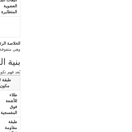
انبعاث الم
العضوية
المتطايرة
الخلاصة الرئ
وهي متفوقة على أرضيات LVT و
بنية ال
يُعد فهم تكوين 
طبقة /
مكون
طلاء
للأشعة
فوق
البنفسجية
طبقة
مقاومة