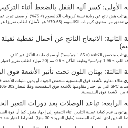
 الأولى: كسر آلية القفل بالضغط أثناء التركيب
ي:
لب هش ناتج عن زيادة نسبة كربونات الكالسيوم (> 75%) أو ضعف تبريد عملية البثق. تفاوت غير منتظم في سمك السماكة.
ي:
 الثانية: الانبعاج الناتج عن أحمال نقطية ثقي
ية)
ي:
لب منخفض الكثافة (< 1.85 جم/سم³) أو سمك طبقة التآكل غير كافٍ.
مم (20 ميل). اطلب تقرير اختبار الانضغاط وفقًا لمعيار ASTM F1914.
الثالثة: بهتان اللون تحت تأثير الأشعة فوق البن
ي:
طلاء مقاوم للأشعة فوق البنفسجية منخفض الجودة أو بدون مثبتات للأشعة ف
ة من الأشعة فوق البنفسجية.
 الرابعة: تباعد الوصلات بعد دورات التغير الح
ي:
يؤدي عدم كفاية عملية التلدين أثناء التصنيع إلى إجهاد متبقٍ. كما أن قوة الش
ن لدى الشركة المصنعة (طول التبريد ≥ 30 مترًا). اشتراط اختبار شد ≥ 550 نيوتن/متر (ASTM F3107).