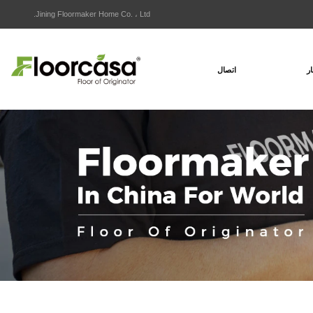
Jining Floormaker Home Co. ، Ltd.
ار
اتصال