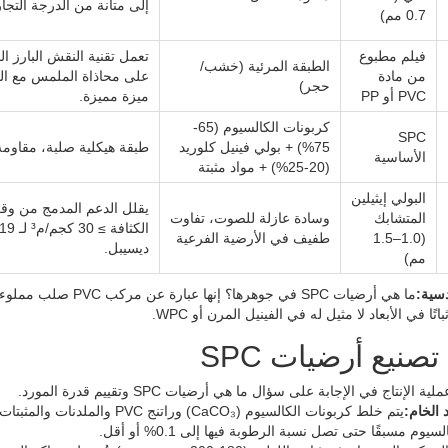
إلى متانة من الدرجة التجار
0.7 مم)
فيلم مطبوع
الطبقة المرئية (خشب/
من مادة
على محاذاة الملمس مع ال
حجر)
PVC أو PP
ميزة مميزة.
كربونات الكالسيوم (65-
SPC
75%) + بولي فينيل كلوريد
طبقة هيكلية صلبة، مقاومة
الأساسية
(20-25%) + مواد مثبتة
البولي إيثيلين
يقلل الدعم المدمج من وق
المتشابك
وسادة عازلة للصوت، تفاوت
الكثافة 
(1.0–1.5
طفيف في الأرضية الفرعية
ديسيبل.
مم)
دسية:
ما هي أرضيات SPC في ج
تًا في الأبعاد لا مثيل له في الفينيل المرن أو WPC.
تصنيع أرضيات SPC
الإنتاج في الإجابة على سؤال ما هي أرضيات SPC وتقييم قدرة المورد.
 الخام:
يتم خلط كربونات الكالسيوم (O₃
يوم مسبقًا حتى تصل نسبة الرطوبة فيها إلى 0.1% أو أقل.