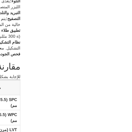
النتوء:
الليزر المتص
التبريد والتل
التصفيح:
خالية من الم
تطبيق طلاء 
(≥ 300 مللي جول/سم²).
نظام التشكي
التشكيل. معدل رفض أ
فحص الجودة
مقارنة الأدا
للإجابة بشكل كامل عن ما
م
SPC (5.5
مم)
PC (6.5
مم)