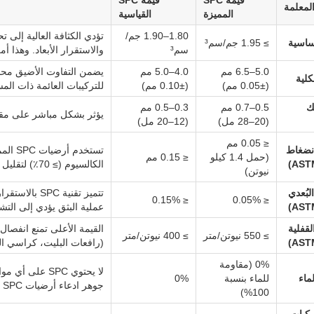
قيمة SPC
قيمة SPC
لمعلمة
المميزة
القياسية
1.80–1.90 جم/
تؤدي الكثافة العالية إلى 
أساسية
≥ 1.95 جم/سم³
سم³
والاستقرار الأبعاد. وهذا أمر
5.0–6.5 مم
4.0–5.0 مم
يضمن التفاوت الأضيق محاذا
كلية
(±0.05 مم)
(±0.10 مم)
للتركيبات العائمة ذات المس
ك
0.5–0.7 مم
0.3–0.5 مم
يؤثر بشكل مباشر على مقاو
(20–28 مل)
(12–20 مل)
≤ 0.05 مم
انضغاط
تستخدم
(حمل 1.4 كيلو
≤ 0.15 مم
الكالسيوم (≥ 70٪) لتقليل الزحف.
نيوتن)
لبُعدي
تتميز تقنية C
≤ 0.15%
≤ 0.05%
عملية البثق يؤدي إلى التش
لقفلية
القيمة الأعلى تمنع انفصا
≥ 550 نيوتن/متر
≥ 400 نيوتن/متر
(رافعات البليت، كراسي ال
0% (مقاومة
لا يحتوي SPC عل
ماء
للماء بنسبة
0%
جوهر ادعاء أرضيات SPC بأنها مقاومة للماء.
100%)