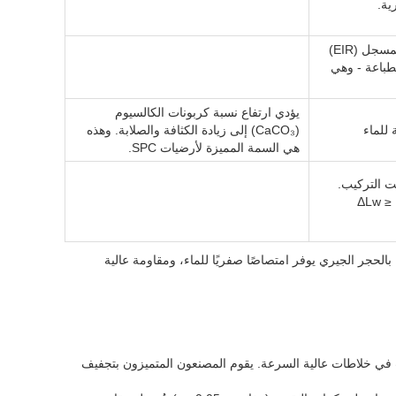
ية.
تعمل تقنية النقش البارز المسجل (EIR)
طباعة - وهي
يؤدي ارتفاع نسبة كربونات الكالسيوم
 للماء
(CaCO₃) إلى زيادة الكثافة والصلابة. وهذه
هي السمة المميزة لأرضيات SPC.
ت التركيب.
≥ 30 كجم/م³ لـ ΔLw ≥ 19
وهرها؟ إنها عبارة عن مركب PVC صلب مملوء بالحجر الجيري يوفر امتصاصًا صفريًا للماء، ومقاومة عالية
CaC) وراتنج PVC والملدنات والمثبتات في خلاطات عالية السرعة. يقوم المصنعون المتميزون بتجفيف