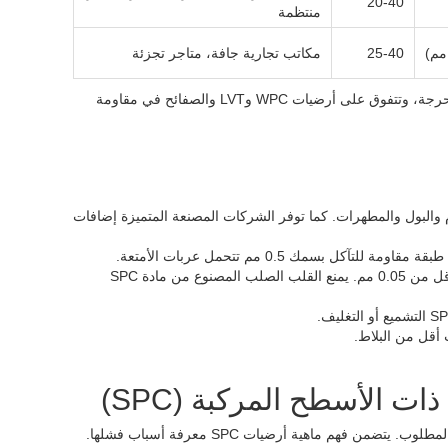
20-40
منتظمة
25-40
مكاتب تجارية جافة، متاجر تجزئة
ما هي أرضيات SPC؟ إنها الخيار الأكثر متانة للمناطق الرطبة التجارية والأحمال المتدحرجة، وتتفوق على أرضيات WPC وLVT والصفائح في مقاومة
بمقاومته للدم والبول والمطهرات. كما توفر الشركات المصنعة المتميزة إضافات
آكل بسمك 0.5 مم تتحمل عربات الأمتعة.
يتحمل حركة رافعات البليت (حتى 600 كجم) مع انخفاض أقل من 0.05 مم. يمنع القلب الصلب المصنوع من مادة SPC
 أقل من البلاط.
 الأسطح المركبة (SPC)