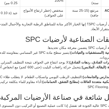
100%
سنة)
0.25 مم)
 (AC5،
مرتفع (15-25 سنة
منخفض (خطر ارتفاع الأمواج
جيد (≤ 0.10 مم)
جافة)
على الحواف)
تقرار الأبعاد.
قات الصناعية لأرضيات SPC
من معرفة مكان تحديدها.
ية (المستشفيات والعيادات):
يتميز سطح مادة SPC غير المسامي 
روبات.
ات الفنادق، ردهات الفنادق):
لا يوجد انتفاخ في الحواف نتيجة التنظيف المنزلي. طبقة مقاومة للت
 (البقالة، الملابس):
لمدارس والجامعات):
التنظيف الرطب اليومي وانسكاب الطعام. لا يتطلب طلاء SPC التشميع أو التغليف.
نية متعددة العائلات (مطابخ الشقق، الحمامات):
أداء مقاوم للماء بتكلفة تركيب
شائعة في صناعة الأرضيات المركبة ذات
فة أسباب فشلها.