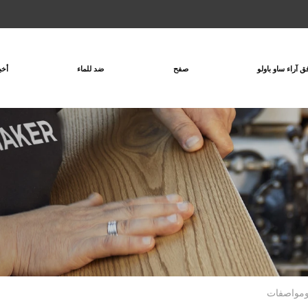
ق آراء ساو باولو
صفح
ضد للماء
أخب