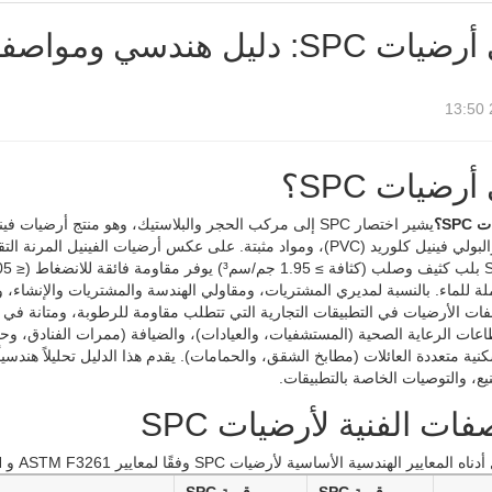
SP: دليل هندسي ومواصفات
رضيات SPC؟
SP؟
يشير اختصار SPC إلى مركب الحجر والبلاستيك، وهو منتج أ
ات الأرضيات في التطبيقات التجارية التي تتطلب مقاومة للرطوبة، ومتانة في ت
قطاعات الرعاية الصحية (المستشفيات، والعيادات)، والضيافة (ممرات الفنادق، وحما
يع، والتوصيات الخاصة بالتطبيقات.
فات الفنية لأرضيات SPC
معايير الهندسية الأساسية لأرضيات SPC وفقًا لمعايير ASTM F3261 و EN.