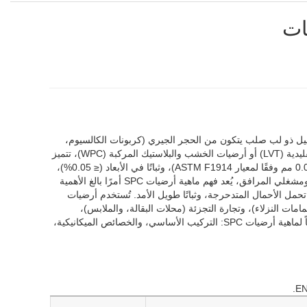
رضيات فينيل ذو لب صلب يتكون من الحجر الجيري (كربونات الكالسيوم،
65-75%)، والبولي فينيل كلوريد (PVC)، ومواد مثبتة. على عكس أرضيات الفينيل المرنة التقليدية (LVT) أو أرضيات الخشب والبلاستيك المركبة (WPC)، تتميز
أرضيات SPC بلب كثيف وصلب (كثافة ≥ 1.95 جم/سم³) يوفر مقاومة فائقة للانضغاط (≤ 0.05 مم وفقًا لمعيار ASTM F1914)، وثباتًا في الأبعاد (≤ 0.05%)،
ومقاومة كاملة للماء. بالنسبة لمديري المشتريات، ومقاولي الهندسة والمشتريات والإنشاء، ومشغلي المرافق، يُعد فهم ماهية أرضيات SPC أمرًا بالغ الأهمية
حمل الأحمال المتدحرجة، وثباتًا طويل الأمد. تُستخدم أرضيات
مات النزلاء)، وتجارة التجزئة (محلات البقالة، والملابس)،
والمباني السكنية متعددة العائلات (مطابخ الشقق، والحمامات). يقدم هذا الدليل تحليلاً هندسياً لماهية أرضيات SPC: التركيب الأساسي، والخصائص الميكانيكية،