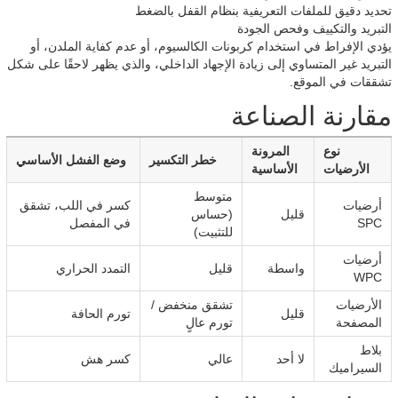
تحديد دقيق للملفات التعريفية بنظام القفل بالضغط
التبريد والتكييف وفحص الجودة
يؤدي الإفراط في استخدام كربونات الكالسيوم، أو عدم كفاية الملدن، أو
التبريد غير المتساوي إلى زيادة الإجهاد الداخلي، والذي يظهر لاحقًا على شكل
تشققات في الموقع.
مقارنة الصناعة
نوع
المرونة
خطر التكسير
وضع الفشل الأساسي
الأرضيات
الأساسية
متوسط ​​
أرضيات
كسر في اللب، تشقق
قليل
(حساس
SPC
في المفصل
للتثبيت)
أرضيات
واسطة
قليل
التمدد الحراري
WPC
الأرضيات
تشقق منخفض /
قليل
تورم الحافة
المصفحة
تورم عالٍ
بلاط
لا أحد
عالي
كسر هش
السيراميك