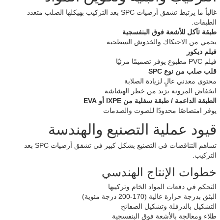
غالباً ما يرتبط تشقق أرضيات SPC بعد التركيب بهيكلها الصلب متعدد
الطبقات.
طبقة تآكل للأشعة فوق البنفسجية
يحمي من الاحتكاك والخدوش السطحية
فيلم ديكور
فيلم PVC مطبوع يوفر تصميمًا مرئيًا
قلب صلب من نوع SPC
محتوى معدني عالٍ لزيادة الصلابة
انخفاض المرونة يزيد من خطر الهشاشة
الطبقة الداعمة / طبقة سفلية من IXPE أو EVA
يوفر امتصاصًا محدودًا للصوت والصدمات
قيود عملية التصنيع والهندسة
تساهم التناقضات في التصنيع بشكل كبير في تشقق أرضيات SPC بعد
التركيب.
خطوات الإنتاج الهندسي
التحكم في دفعات المواد الخام وتركيبها
البثق بدرجة حرارة عالية (170-200 درجة مئوية)
التشكيل بالدرفلة وتشكيل الصفائح
طلاء ومعالجة بالأشعة فوق البنفسجية