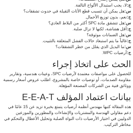
ج:
لا، يجب استبدال الألواح التالفة.
س:
هل يمكن أن تتسبب قطع الأثاث الثقيلة في حدوث تشققات؟
ج:
نعم، بدون توزيع الأحمال.
س:
هل تتشقق مادة SPC أكثر من البلاط العادي؟
ج:
أقل هشاشة، لكنها لا تزال صلبة.
س:
هل الضمانات موثوقة؟
ج:
غالباً ما يتم استبعاد حالات الفشل المتعلقة بالتثبيت.
س:
ما البديل الذي يقلل من خطر التشققات؟
ج:
أرضيات WPC.
الحث على اتخاذ إجراء
للحصول على مواصفات معتمدة لأرضيات SPC، وعينات هندسية، وتقارير
مقاومة الصدمات، أو توصيات خاصة بالمشروع، اطلب عروض أسعار رسمية
ووثائق فنية من الشركات المصنعة المؤهلة.
بيانات اعتماد المؤلف E-E-A-T
هذه المقالة كتبها مهندس أنظمة أرضيات يتمتع بخبرة تزيد عن 15 عامًا في
دعم مقاولي الهندسة والمشتريات والإنشاءات والمطورين والموزعين
الدوليين في اختيار الأرضيات ذات النواة الصلبة وتحليل الأعطال والتحكم في
مخاطر التركيب.