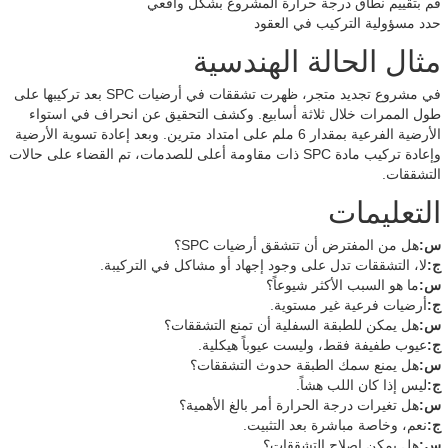
قم بتقييم نطاق درجة حرارة المشروع بشكل واقعي
حدد مسؤولية التركيب في العقود
مثال الحالة الهندسية
في مشروع تجديد متجر، ظهرت تشققات في أرضيات SPC بعد تركيبها على
طول الممرات خلال ثلاثة أسابيع. وكشف التحقيق عن انحراف في استواء
الأرضية الفرعية بمقدار 6 ملم على امتداد مترين. وبعد إعادة تسوية الأرضية
وإعادة تركيب مادة SPC ذات مقاومة أعلى للصدمات، تم القضاء على حالات
التشققات.
التعليمات
س:
هل من المفترض أن تتشقق أرضيات SPC؟
ج:
لا، التشققات تدل على وجود إجهاد أو مشاكل في التركيبة.
س:
ما هو السبب الأكثر شيوعاً؟
ج:
أرضيات فرعية غير مستوية.
س:
هل يمكن للطبقة السفلية أن تمنع التشققات؟
ج:
عيوب طفيفة فقط، وليست عيوباً هيكلية.
س:
هل يمنع سمك الطبقة حدوث التشققات؟
ج:
ليس إذا كان اللب هشاً.
س:
هل تغيرات درجة الحرارة أمر بالغ الأهمية؟
ج:
نعم، وخاصة مباشرة بعد التثبيت.
س:
هل يمكن إصلاح التشققات؟