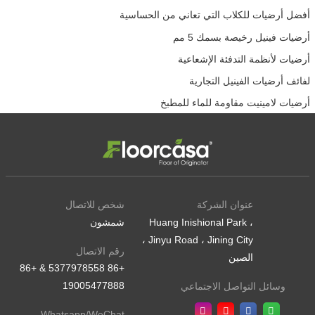
أفضل أرضيات للكلاب التي تعاني من الحساسية
أرضيات فينيل رخيصة بسمك 5 مم
أرضيات لأنظمة التدفئة الإشعاعية
لفائف أرضيات الفينيل التجارية
أرضيات لامينيت مقاومة للماء للمطبخ
عنوان الشركة
شخص للاتصال
Huang Inishional Park ،
شمشون
Jinyu Road ، Jining City ،
رقم الاتصال
الصين
+86 5377978558 & +86
19005477888
وسائل التواصل الاجتماعي
Whatsapp/WeChat