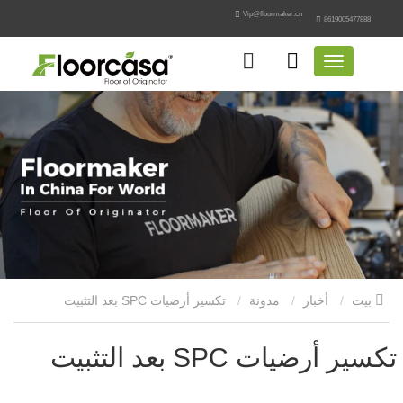
Vip@floormaker.cn
8619005477888
بيت
أخبار
مدونة
تكسير أرضيات SPC بعد التثبيت
تكسير أرضيات SPC بعد التثبيت