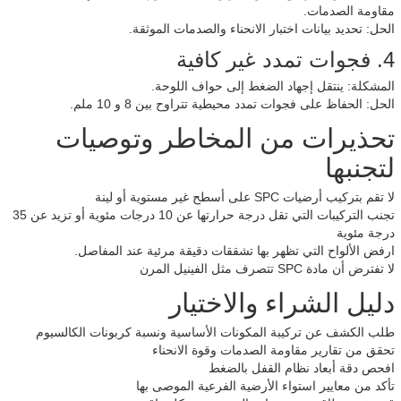
مقاومة الصدمات.
الحل: تحديد بيانات اختبار الانحناء والصدمات الموثقة.
4. فجوات تمدد غير كافية
المشكلة: ينتقل إجهاد الضغط إلى حواف اللوحة.
الحل: الحفاظ على فجوات تمدد محيطية تتراوح بين 8 و 10 ملم.
تحذيرات من المخاطر وتوصيات
لتجنبها
لا تقم بتركيب أرضيات SPC على أسطح غير مستوية أو لينة
تجنب التركيبات التي تقل درجة حرارتها عن 10 درجات مئوية أو تزيد عن 35
درجة مئوية
ارفض الألواح التي تظهر بها تشققات دقيقة مرئية عند المفاصل.
لا تفترض أن مادة SPC تتصرف مثل الفينيل المرن
دليل الشراء والاختيار
طلب الكشف عن تركيبة المكونات الأساسية ونسبة كربونات الكالسيوم
تحقق من تقارير مقاومة الصدمات وقوة الانحناء
افحص دقة أبعاد نظام القفل بالضغط
تأكد من معايير استواء الأرضية الفرعية الموصى بها