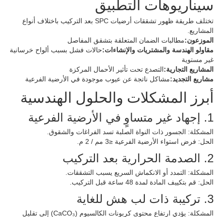
سيناريوهات التطبيق
تختلف طريقة ظهور تشققات أرضيات SPC بعد التركيب باختلاف أنواع
المشاريع.
الموزعون:
مطالبات الضمان المتعلقة بتشقق المفاصل
مقاولو الهندسة والمشتريات والإنشاءات:
حالات فشل بسبب ألواح خرسانية
غير مستوية
المشاريع التجارية:
التصدع تحت تأثير الأحمال المركزة
مشاريع التجديد:
مشاكل ناتجة عن عيوب موجودة في الأرضية الفرعية
أبرز المشكلات والحلول الهندسية
1. إجهاد غير متساوٍ في الأرضية الفرعية
المشكلة: الجسور ذات النواة الصلبة تسد الفراغات والشقوق.
الحل: فرض استواء الأرضية الفرعية ≤3 مم / 2 م.
2. الصدمة الحرارية بعد التركيب
المشكلة: التمدد أو الانكماش السريع يسبب التشققات.
الحل: قم بتكييف المادة لمدة 48 ساعة قبل التركيب.
3. تركيبة ذات لب هش للغاية
المشكلة: يؤدي ارتفاع محتوى كربونات الكالسيوم (CaCO₃) إلى تقليل