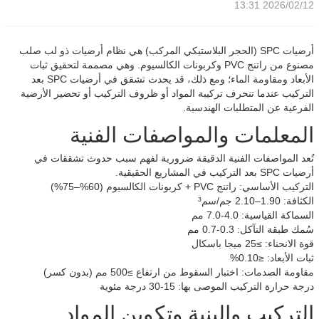
2026/02/12 13:31
أرضيات SPC (الحجر البلاستيكي المركب) هي نظام أرضيات ذو لب صلب
مصنوع من راتنج PVC وكربونات الكالسيوم. وهي مصممة لتحقيق ثبات
الأبعاد ومقاومة الماء؛ ومع ذلك، قد يحدث تشقق في أرضيات SPC بعد
التركيب عندما تنحرف تركيبة المواد أو ظروف التركيب أو تحضير الأرضية
الفرعية عن المتطلبات الهندسية.
المعلمات والمواصفات الفنية
تُعد المواصفات الفنية الدقيقة ضرورية لفهم سبب حدوث تشققات في
أرضيات SPC بعد التركيب في المشاريع الحقيقية.
التركيب الأساسي: راتنج PVC + كربونات الكالسيوم (60%–75%)
الكثافة: 1.90–2.10 جم/سم³
السماكة القياسية: 4.0-7.0 مم
سُمك طبقة التآكل: 0.3-0.7 مم
قوة الانحناء: ≥25 ميجا باسكال
ثبات الأبعاد: ≤0.10%
مقاومة الصدمات: اختبار السقوط من ارتفاع ≥500 مم (بدون كسر)
درجة حرارة التركيب الموصى بها: 15-30 درجة مئوية
التركيب والبنية وتكوين المواد