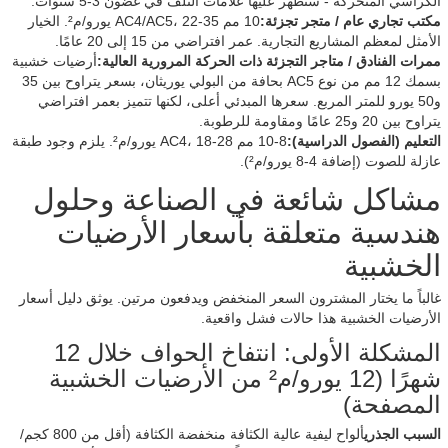
الكراسي المتحركة - ستظهر عليها علامات التلف في غضون 3-5 سنوات.
مكتب تجاري عام / متجر تجزئة:
10 مم AC4/AC5، 22-35 يورو/م². الخيار
الأمثل لمعظم المشاريع التجارية. عمر افتراضي من 15 إلى 20 عامًا.
ممرات الفنادق / متاجر التجزئة ذات الحركة المرورية العالية:
أرضيات خشبية
بسمك 12 مم من نوع AC5 بحافة من البولي يوريثان، بسعر يتراوح بين 35
و50 يورو للمتر المربع. سعرها المبدئي أعلى، لكنها تتميز بعمر افتراضي
يتراوح بين 20 و25 عامًا ومقاومة للرطوبة.
التعليم (الفصول الدراسية):
8-10 مم AC4، 18-28 يورو/م². يلزم وجود طبقة
عازلة للصوت (إضافة 4-8 يورو/م²).
مشاكل شائعة في الصناعة وحلول
هندسية متعلقة بأسعار الأرضيات
الخشبية
غالباً ما يختار المشترون السعر المنخفض ويدفعون مرتين. يوثق دليل أسعار
الأرضيات الخشبية هذا حالات فشل واقعية.
المشكلة الأولى: انتفاخ الحواف خلال 12
شهرًا (12 يورو/م² من الأرضيات الخشبية
المصفحة)
السبب الجذري
ألواح ليفية عالية الكثافة منخفضة الكثافة (أقل من 800 كجم/