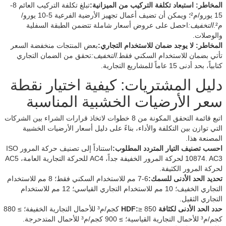
المخاطر: استبعاد تكلفة التركيب من الميزانية:
تبلغ تكلفة التركيب العائم 8-
15 يورو/م²؛ ويمكن أن تضيف أعمال تجهيز الأرضية الفرعية 5-10 يورو/
م².
التخفيف:
احصل على عروض أسعار شاملة تتضمن الطبقة السفلية
والوصلات.
المخاطر: لا يوجد ضمان للاستخدام التجاري:
بعض المنتجات منخفضة السعر
تأتي بضمان للاستخدام السكني فقط.
التخفيف:
تحقق من الضمان التجاري
كتابياً، بحد أدنى 15 عاماً للمشاريع التجارية.
دليل المشتريات: كيفية اختيار نقطة
سعر الأرضيات الخشبية المناسبة
اتبع قائمة التحقق المكونة من 8 خطوات لاتخاذ قرارات الشراء بين الشركات
التي توازن بين التكلفة والأداء، بناءً على دليل أسعار الأرضيات الخشبية
المصنعة هذا.
احسب تصنيف التيار المتردد المطلوب:
استناداً إلى تصنيف حركة المرور ISO
10874. AC3 لحركة المرور الخفيفة جداً، AC4 للحركة التجارية العامة، AC5
لحركة المرور الكثيفة.
تحديد الحد الأدنى للسمك:
6-7 مم للاستخدام السكني فقط؛ 8 مم للاستخدام
التجاري الخفيف؛ 10 مم للاستخدام التجاري القياسي؛ 12 مم للاستخدام
التجاري الثقيل.
حدد الحد الأدنى لكثافة HDF:
≥ 850 كجم/م³ للأحمال التجارية الخفيفة؛ ≥ 880
كجم/م³ للأحمال التجارية القياسية؛ ≥ 900 كجم/م³ للأحمال المتدحرجة.