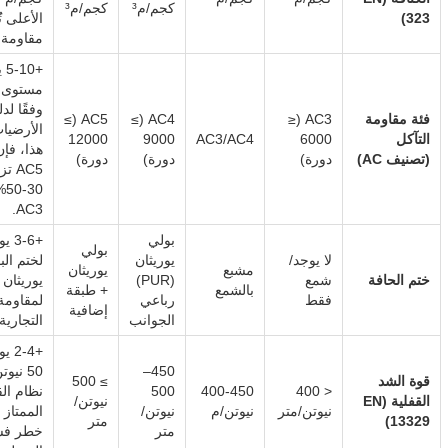
كجم/م³
كجم/م³
323)
الأعلى ت
مقاومة ا
+0
مستوى ت
وفقًا لد
فئة مقاومة
AC3 (≤
AC4 (≥
AC5 (≥
الأرضيا
التآكل
6000
AC3/AC4
9000
12000
هذا، فإن
(تصنيف AC)
دورة)
دورة)
دورة)
AC5 
0%
AC3.
بولي
بولي
لا يوجد/
يوريثان
لختم الب
مشبع
يوريثان
ختم الحافة
شمع
(PUR)
يوريثان
بالشمع
+ طبقة
فقط
رباعي
لمقاومة
إضافية
الجوانب
التجارية.
+2-4
450–
50 نيو
قوة الشد
≥ 500
< 400
400-450
500
نظام ال
القفلية (EN
نيوتن/
نيوتن/متر
نيوتن/م
نيوتن/
الممتاز
13329)
متر
متر
خطر ف