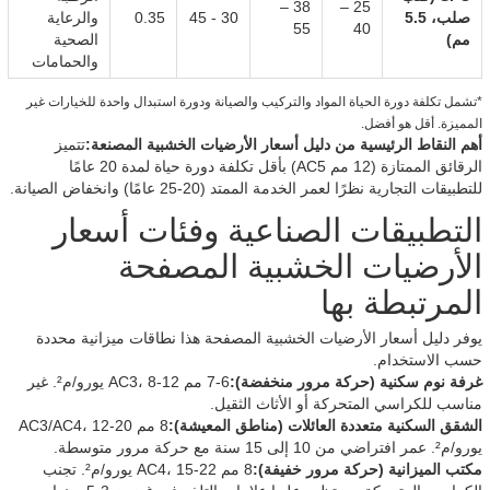
38 –
25 –
صلب، 5.5
30 - 45
0.35
والرعاية
55
40
مم)
الصحية
والحمامات
*تشمل تكلفة دورة الحياة المواد والتركيب والصيانة ودورة استبدال واحدة للخيارات غير
المميزة. أقل هو أفضل.
أهم النقاط الرئيسية من دليل أسعار الأرضيات الخشبية المصنعة:
تتميز
الرقائق الممتازة (12 مم AC5) بأقل تكلفة دورة حياة لمدة 20 عامًا
للتطبيقات التجارية نظرًا لعمر الخدمة الممتد (20-25 عامًا) وانخفاض الصيانة.
التطبيقات الصناعية وفئات أسعار
الأرضيات الخشبية المصفحة
المرتبطة بها
يوفر دليل أسعار الأرضيات الخشبية المصفحة هذا نطاقات ميزانية محددة
حسب الاستخدام.
غرفة نوم سكنية (حركة مرور منخفضة):
6-7 مم AC3، 8-12 يورو/م². غير
مناسب للكراسي المتحركة أو الأثاث الثقيل.
الشقق السكنية متعددة العائلات (مناطق المعيشة):
8 مم AC3/AC4، 12-20
يورو/م². عمر افتراضي من 10 إلى 15 سنة مع حركة مرور متوسطة.
مكتب الميزانية (حركة مرور خفيفة):
8 مم AC4، 15-22 يورو/م². تجنب