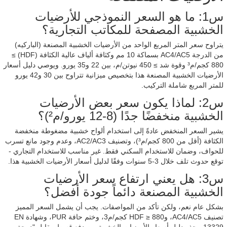
س1: ما هو السعر النموذجي للأرضيات
الخشبية المصفحة للمكاتب التجارية؟
يتراوح سعر المتر المربع الواحد من الأرضيات الخشبية المصنعة (الباركيه)
من الدرجة AC4/AC5 بسماكة 10 مم وكثافة ألياف عالية الكثافة (HDF) ≥
880 كجم/م³ وقوة شد ≥ 450 نيوتن/م، بين 22 و35 يورو. ويوصي دليل أسعار
الأرضيات الخشبية المصنعة هذا بتخصيص ميزانية تتراوح بين 30 و42 يورو
للمتر المربع شاملة التركيب.
س2: لماذا يكون سعر بعض الأرضيات
الخشبية منخفضًا جدًا (8-12 يورو/م²)؟
يشير السعر المنخفض عادةً إلى استخدام ألواح خشبية مضغوطة منخفضة
الكثافة (أقل من 800 كجم/م³)، وتصنيف AC2/AC3، وعدم وجود مانع تسرب
للحواف، وضمان للاستخدام السكني فقط. غير مناسب للاستخدام التجاري -
توقع حدوث تلف خلال 3-5 سنوات وفقًا لدليل أسعار الأرضيات الخشبية هذا.
س3: هل يعني ارتفاع سعر الأرضيات
الخشبية المصنعة دائماً جودة أفضل؟
بشكل عام نعم، ولكن تأكد من المواصفات. يجب أن يشمل السعر المميز
تصنيف AC4/AC5، وHDF ≥ 880 كجم/م3، وختم حافة PUR، وشهادة EN