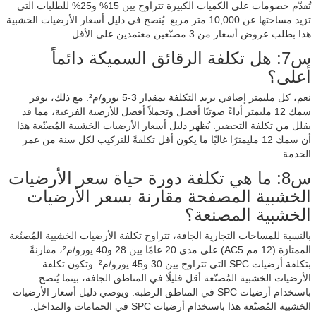
تُقدّم خصومات على الكميات الكبيرة تتراوح بين 15% و25% للطلبات التي
تزيد مساحتها عن 10,000 متر مربع. يُنصح في دليل أسعار الأرضيات الخشبية
هذا بطلب عروض أسعار من 3 مصنّعين معتمدين على الأقل.
س7: هل تكلفة الرقائق السميكة دائماً
أعلى؟
نعم، كل مليمتر إضافي يزيد التكلفة بمقدار 3-5 يورو/م². مع ذلك، يوفر
سمك 12 مليمتر أداءً صوتيًا أفضل وتحملاً أفضل للأرضية الفرعية، مما قد
يقلل من تكلفة التحضير. يُظهر دليل أسعار الأرضيات الخشبية المُصنّعة هذا
أن سمك 12 مليمترًا غالبًا ما يكون أقل تكلفةً للتركيب لكل سنة من عمر
الخدمة.
س8: ما هي تكلفة دورة حياة سعر الأرضيات
الخشبية المصفحة مقارنة بسعر الأرضيات
الخشبية المصنعة؟
بالنسبة للمساحات التجارية الجافة، تتراوح تكلفة الأرضيات الخشبية المُصنّعة
الممتازة (12 مم AC5) على مدى 20 عامًا بين 28 و40 يورو/م²، مقارنةً
بتكلفة أرضيات SPC التي تتراوح بين 30 و45 يورو/م². وتكون تكلفة
الأرضيات الخشبية المُصنّعة أقل قليلًا في المناطق الجافة، بينما يُنصح
باستخدام أرضيات SPC في المناطق الرطبة. ويوصي دليل أسعار الأرضيات
الخشبية المُصنّعة هذا باستخدام أرضيات SPC في الحمامات والمداخل.