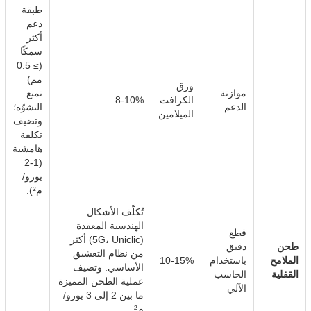
طبقة
دعم
أكثر
سمكًا
(≥ 0.5
مم)
ورق
موازنة
تمنع
الكرافت
8-10%
الدعم
التشوّه؛
الميلامين
وتضيف
تكلفة
هامشية
(1-2
يورو/
م²).
تُكلّف الأشكال
الهندسية المعقدة
قطع
(5G، Uniclic) أكثر
طحن
دقيق
من نظام التعشيق
الملامح
باستخدام
10-15%
الأساسي. وتضيف
القفلية
الحاسب
عملية الطحن المميزة
الآلي
ما بين 2 إلى 3 يورو/
م².