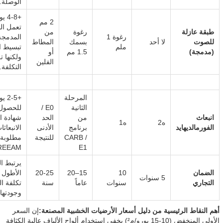
الوصلة.
2 مم
تعمل ال
طبقة عازلة
رغوة
من
رغوة 1
المدمجة
للصوت
لا أحد
بسمك
المطاط
ملم
تبسيط ا
(مدمجة)
1.5 مم
أو
ولكنها ت
الفلين
التكلفة.
المرحلة
الثانية
E0 /
للحصول
انبعاث
من
الحد
شهادة ا
ه2
ه1
الفورمالديهايد
برنامج
الأدنى
الانبعاثا
CARB /
للنتيجة
مطلوبة 
REEAM.
E1
يرتبط ا
الضمان
10
15–20
20-25
الأطول ب
5 سنوات
التجاري
سنوات
عاماً
سنة
تكلفة ال
وجودتها.
أهم النقاط الرئيسية من دليل أسعار الأرضيات الخشبية المصنعة:
إن السعر
الأولي المنخفض (10-15 يورو/م²) يخفي استخدام ألواح الألياف عالية الكثافة