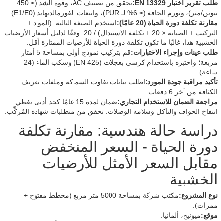
طلب تقرير اختبار EN 13329:
تحقق من تصنيف AC، وقوة الشد (≥ 450
نيوتن/متر)، وتورم الحافة (≤ 6% لـ PUR)، وانبعاث الفورمالديهايد (E1/E0).
مقارنة تكلفة دورة الحياة (20 عامًا):
استخدم الصيغة التالية: (المواد +
التركيب + الصيانة × 20 + تكلفة الاستبدال) / 20. وفقًا لدليل أسعار الأرضيات
الخشبية هذا، غالبًا ما تكون تكلفة دورة الحياة للأرضيات الممتازة أقل.
طلب عينات وإجراء الاختبارات:
قم بتركيب نموذج أولي بمساحة 5 أمتار
مربعة؛ واختبره باستخدام كرسي بعجلات (EN 425) وسكب الماء (24
ساعة).
تأكيد مراقبة جودة المورد:
اطلب بيانات تفاوت السماكة وملفات تعريف
الكثافة من آخر 6 دفعات.
مراجعة الضمان للاستخدام التجاري:
ضمان لمدة 15 عامًا كحد أدنى يغطي
انتفاخ الحواف والتآكل وسلامة الوصلات. تحقق من متطلبات شهادة المُركِّب.
دراسة حالة هندسية: مقارنة تكلفة
دورة الحياة - السعر المنخفض
مقابل السعر الأمثل للأرضيات
الخشبية
نوع المشروع:
مكتب شركة بمساحة 5000 متر مربع (مخطط مفتوح +
ممرات).
موقع:
ميونيخ، ألمانيا.