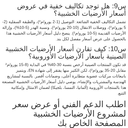
س9: هل توجد تكاليف خفية في عروض
أسعار الأرضيات الخشبية؟
تشمل التكاليف الخفية الشائعة: التوصيل (1-2 يورو/م²)، والطبقة السفلية (2-
5 يورو/م²)، ووصلات الانتقال (10-20 يورو/م²)، ونسبة الهدر (5-10%)، وإزالة
الأرضيات القديمة (5-10 يورو/م²). ينصح دليل أسعار الأرضيات الخشبية هذا
بالحصول على عرض أسعار مفصل لكل بند.
س10: كيف تقارن أسعار الأرضيات الخشبية
الصينية بأسعار الأرضيات الأوروبية؟
قد تكون المنتجات الصينية أرخص بنسبة 30-40% في البداية (8-15 يورو/م²
مقابل 20-35 يورو/م²)، لكن الكثير منها يفتقر إلى شهادة EN، ويتميز
بانبعاثات مركبات عضوية متطايرة أعلى، وضمانات أقصر. بالنسبة لمشاريع
الهندسة والمشتريات والإنشاء، يوصي دليل أسعار الأرضيات الخشبية المصنعة
هذا بالمنتجات الأوروبية (ألمانيا، النمسا، بلجيكا) لضمان الامتثال وإمكانية
التتبع.
اطلب الدعم الفني أو عرض سعر
لمشروع الأرضيات الخشبية
المصفحة الخاص بك