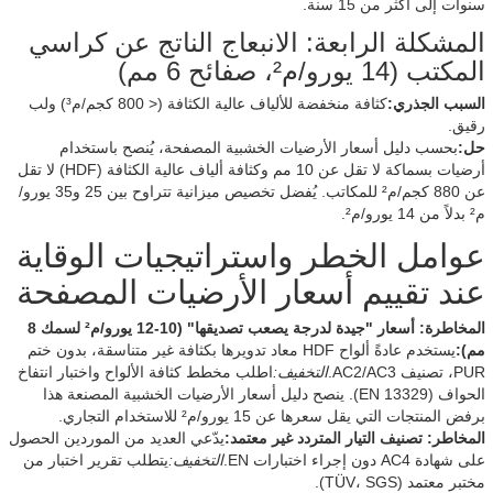
سنوات إلى أكثر من 15 سنة.
المشكلة الرابعة: الانبعاج الناتج عن كراسي
المكتب (14 يورو/م²، صفائح 6 مم)
السبب الجذري:
كثافة منخفضة للألياف عالية الكثافة (< 800 كجم/م³) ولب
رقيق.
حل:
بحسب دليل أسعار الأرضيات الخشبية المصفحة، يُنصح باستخدام
أرضيات بسماكة لا تقل عن 10 مم وكثافة ألياف عالية الكثافة (HDF) لا تقل
عن 880 كجم/م² للمكاتب. يُفضل تخصيص ميزانية تتراوح بين 25 و35 يورو/
م² بدلاً من 14 يورو/م².
عوامل الخطر واستراتيجيات الوقاية
عند تقييم أسعار الأرضيات المصفحة
المخاطرة: أسعار "جيدة لدرجة يصعب تصديقها" (10-12 يورو/م² لسمك 8
مم):
يستخدم عادةً ألواح HDF معاد تدويرها بكثافة غير متناسقة، بدون ختم
PUR، تصنيف AC2/AC3.
التخفيف:
اطلب مخطط كثافة الألواح واختبار انتفاخ
الحواف (EN 13329). ينصح دليل أسعار الأرضيات الخشبية المصنعة هذا
برفض المنتجات التي يقل سعرها عن 15 يورو/م² للاستخدام التجاري.
المخاطر: تصنيف التيار المتردد غير معتمد:
يدّعي العديد من الموردين الحصول
على شهادة AC4 دون إجراء اختبارات EN.
التخفيف:
يتطلب تقرير اختبار من
مختبر معتمد (TÜV، SGS).