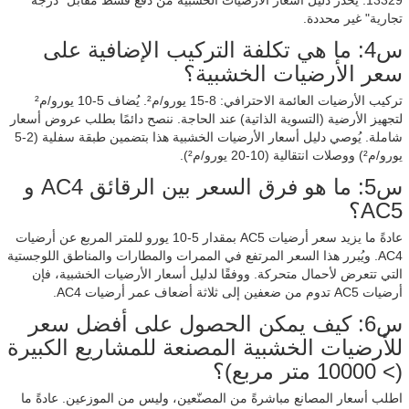
13329. يحذر دليل أسعار الأرضيات الخشبية من دفع قسط مقابل "درجة
تجارية" غير محددة.
س4: ما هي تكلفة التركيب الإضافية على
سعر الأرضيات الخشبية؟
تركيب الأرضيات العائمة الاحترافي: 8-15 يورو/م². يُضاف 5-10 يورو/م²
لتجهيز الأرضية (التسوية الذاتية) عند الحاجة. ننصح دائمًا بطلب عروض أسعار
شاملة. يُوصي دليل أسعار الأرضيات الخشبية هذا بتضمين طبقة سفلية (2-5
يورو/م²) ووصلات انتقالية (10-20 يورو/م²).
س5: ما هو فرق السعر بين الرقائق AC4 و
AC5؟
عادةً ما يزيد سعر أرضيات AC5 بمقدار 5-10 يورو للمتر المربع عن أرضيات
AC4. ويُبرر هذا السعر المرتفع في الممرات والمطارات والمناطق اللوجستية
التي تتعرض لأحمال متحركة. ووفقًا لدليل أسعار الأرضيات الخشبية، فإن
أرضيات AC5 تدوم من ضعفين إلى ثلاثة أضعاف عمر أرضيات AC4.
س6: كيف يمكن الحصول على أفضل سعر
للأرضيات الخشبية المصنعة للمشاريع الكبيرة
(> 10000 متر مربع)؟
اطلب أسعار المصانع مباشرةً من المصنّعين، وليس من الموزعين. عادةً ما