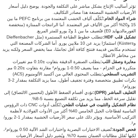
تؤثر أساليب الإنتاج بشكل مباشر على التكلفة والجودة. يوضح دليل أسعار
الأرضيات الخشبية المصنعة هذا مصادر التكاليف.
شراء المواد الخام:
تُكلّف ألياف الخشب المعتمدة من برنامج PEFC ما بين
15 و20% أكثر من الألياف غير المعتمدة. أما الراتنجات الممتازة (منخفضة
الفورمالديهايد E0) فتُضيف ما بين 1 و2 يورو للمتر المربع.
تشكيل قلب HDF:
تتطلب خطوط الطباعة المستمرة (مثل Dieffenbacher
وKüsters) استثمارًا يزيد عن 10 ملايين يورو. أما الشركات المصنعة التي
تستخدم مكابس قديمة فتنتج كثافة أقل تجانسًا، مما يخفض السعر ولكنه يزيد
من مخاطر الأعطال.
معايرة وصقل اللب:
يتطلب الصنفرة الدقيقة بتفاوت ±0.10 مم تغييرات
متكررة في الحزام - مما يضيف 0.50-1 يورو/م² مقارنة بتفاوت ±0.20 مم.
التشريب السطحي:
يتطلب المحتوى العالي من أكسيد الألومنيوم (AC5)
بكرات تطبيق متخصصة وفترة تجفيف أطول، مما يزيد التكلفة بمقدار 2-3
يورو/م².
التغليف المباشر (DPR):
تؤدي أقسام الضغط الأطول (لتحسين الالتصاق) إلى
تقليل سرعة الخط، مما يزيد من تكلفة التصنيع بنسبة 5-8%.
نظام التشكيل والتثبيت في عمليات الطحن:
تُكلّف أدوات CNC ذات الرؤوس
الماسية لقطاعات الجيل الخامس 40% أكثر من الأدوات الفولاذية لأنظمة
التركيب الأساسية. ويؤثر ذلك على سعر الأرضيات الخشبية بمقدار 1-2 يورو/
م².
فحص الجودة:
تُضيف الاختبارات البصرية واختبارات الشد الآلية 0.50 يورو/م²،
لكنها تُقلل مطالبات الضمان بنسبة 70%. ويُشير دليل أسعار الأرضيات