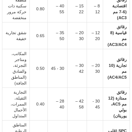
رقائق
منطقة
اقتصادية
8 –
15 –
40 –
سكنية ذات
0.80
(6-7 مم
12
22
55
حركة مرور
AC3)
منخفضة
رقائق
قياسية (8
12 –
20 –
35 –
شقق تجارية
0.65
مم
20
30
50
خفيفة
AC3/AC4)
المكاتب،
رقائق
ومتاجر
تجارية (10
20 –
30 –
التجزئة،
0.50
30 - 45
مم
30
42
والفنادق
AC4/AC5)
(المناطق
الجافة)
رقائق
التجارية
ممتازة (12
الثقيلة،
28 –
42 –
30 -
مم AC5،
0.40
الممرات،
40
58
45
بولي
الأحمال
يوريثان)
المتداول
المناطق
SPC (قلب
الرطبة