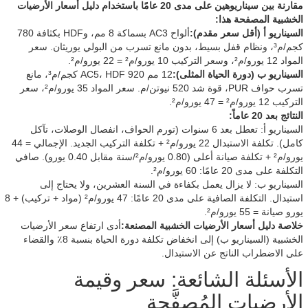
مقارنة بين سيناريوهين على مدى 20 عامًا باستخدام دليل أسعار الأرضيات
الخشبية المصفحة هذا:
السيناريو أ (أقل سعر مقدم):
ألواح AC3 بسماكة 8 مم، وHDF بكثافة 780
كجم/م³، ونظام قفل بسيط، بدون مانع تسرب من البولي يوريثان. سعر
المواد 12 يورو/م²، وسعر التركيب 10 يورو/م² = 22 يورو/م².
السيناريو ب (دورة الحياة المثلى):
12 مم AC5، HDF 920 كجم/م³، مانع
تسرب حواف PUR، قوة شد 520 نيوتن/م. سعر المواد 35 يورو/م²، سعر
التركيب 12 يورو/م² = 47 يورو/م².
النتائج بعد 20 عاماً:
السيناريو أ: تعطل بعد 6 سنوات (تورم الحواف، انفصال الوصلات، تآكل
كامل). تكلفة الاستبدال 22 يورو/م² + تكلفة التركيب الجديد. الإجمالي = 44
يورو/م² + تكلفة صيانة أعلى (0.80 يورو/م²/سنة مقابل 0.40 يورو). صافي
التكلفة على مدى 20 عامًا: 60 يورو/م².
السيناريو ب: لا يزال يعمل بكفاءة في السنة العشرين، ولا يحتاج إلى
استبدال. التكلفة الصافية على مدى 20 عامًا: 47 يورو/م² (مواد + تركيب) + 8
يورو صيانة = 55 يورو/م².
خلاصة دليل أسعار الأرضيات الخشبية المصنعة:
أدى ارتفاع سعر الأرضيات
الخشبية (السيناريو ب) إلى انخفاض تكلفة دورة الحياة بنسبة 8٪ والقضاء
على الاضطراب الناتج عن الاستبدال.
الأسئلة الشائعة: سعر وقيمة
الأرضيات المُصفَّحة