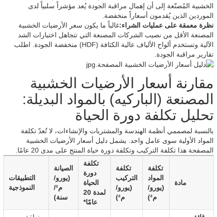
الخشبية المُصنّعة إلى أن إهمال مراقبة الجودة يُعد مؤشراً سلبياً لدى
الموردين الذين يُقدمون أسعاراً منخفضة.
نظرة معمقة على عمليات الشراء:
غالباً ما يكون سعر الأرضيات الخشبية
المصنعة الأقل من نصيب الشركات المصنعة التي تتجاهل اختبارات الشد
الآلية وتستخدم ألواح الألياف عالية الكثافة (HDF) منخفضة الجودة. اطلب
تقارير مراقبة الجودة.
مقارنة أسعار الأرضيات الخشبية
المصنعة (الباركيه) بالمواد البديلة:
تحليل تكلفة دورة الحياة
بالنسبة لمصممي أنظمة الهندسة والمشتريات والإنشاءات، لا تُعدّ تكلفة
المواد الأولية سوى عامل واحد. يشمل دليل أسعار الأرضيات الخشبية
المصفحة هذا تكلفة التركيب وتكلفة دورة حياة المنتج على مدى 20 عامًا.
تكلفة
تكلفة
تكلفة
الصيانة
دورة
المواد
التركيب
(يورو/
التطبيقات
مادة
الحياة
(يورو/
(يورو/
م²/
النموذجية
لمدة 20
م²)
م²)
سنة)
عامًا*