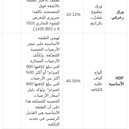
تضيف الأحبار المثبتة
ورق
بالأشعة فوق
ورق
مطبوع
البنفسجية تكلفة؛
10-12%
زخرفي
مُشَرَّب
ضروري للتعرض
بالراتنج
للضوء التجاري (ISO
105-B02 ≥ 6).},
تُهيمن الطبقة
الأساسية على سعر
الأرضيات الخشبية
المُصنّعة. وتُكلّف
الأرضيات الممتازة
التي تبلغ كثافتها 900
ألواح
كجم/م³ أو أكثر 30%
HDF
ألياف
أكثر من الأرضيات
40-50%
الأساسية
عالية
التي تبلغ كثافتها 800
الكثافة
كجم/م³. ويُؤكد دليل
أسعار الأرضيات
الخشبية المُصنّعة هذا
على أن الطبقة
الأساسية هي العامل
الرئيسي في تحديد
التكلفة.