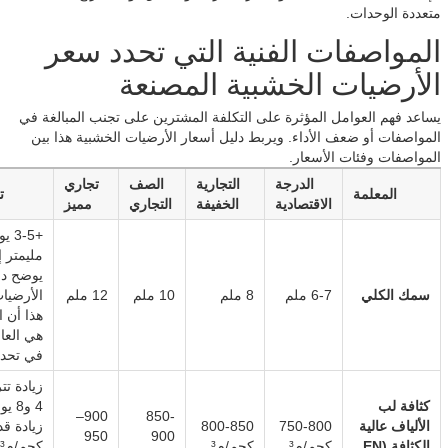
متعددة الوحدات.
المواصفات الفنية التي تحدد سعر
الأرضيات الخشبية المصنعة
يساعد فهم العوامل المؤثرة على التكلفة المشترين على تجنب المبالغة في
المواصفات أو ضعف الأداء. ويربط دليل أسعار الأرضيات الخشبية هذا بين
المواصفات وفئات الأسعار.
الدرجة
التجارية
الصف
تجاري
المعلمة
ت
الاقتصادية
الخفيفة
التجاري
مميز
+3-5
مليمتر 
يوضح دل
سمك الكلي
6-7 ملم
8 ملم
10 ملم
12 ملم
الأرضيا
هذا أن 
هي العام
في تحديد
زيادة تت
كثافة لب
4 و8
900–
850-
الألياف عالية
750-800
800-850
950
900
الكثافة (EN
كجم/م³
كجم/م³