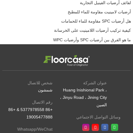
لفائف أرضيات الفينيل التجارية
أرضيات لامينيت مقاومة للماء للمطبخ
هل أرضيات SPC مقاومة للماء للحمامات
كيفية تركيب أرضيات اللامينيت على الخرسانة
ما هو الفرق بين أرضيات SPC وأرضيات WPC
عنوان الشركة
شخص للاتصال
Huang Inishional Park ،
شمشون
Jinyu Road ، Jining City ،
رقم الاتصال
الصين
+86 5377978558 & +86
19005477888
وسائل التواصل الاجتماعي
Whatsapp/WeChat