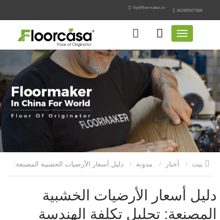
Vip@floormaker.cn
8619005477888
بيت
أخبار
مدونة
دليل أسعار الأرضيات الخشبية المصنعة:
تحليل تكلفة الهندسة
دليل أسعار الأرضيات الخشبية
المصنعة: تحليل تكلفة الهندسة