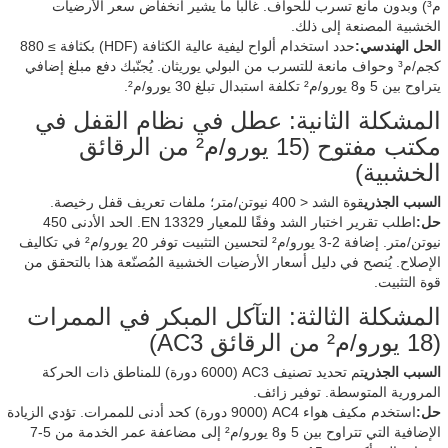
م³) وبدون مانع تسرب للحواف. غالباً ما يشير انخفاض سعر الأرضيات
الخشبية المصنعة إلى ذلك.
الحل الهندسي:
حدد استخدام ألواح ليفية عالية الكثافة (HDF) بكثافة ≥ 880
كجم/م³ وحواف مانعة للتسرب من البولي يوريثان. يُجنّبك دفع مبلغ إضافي
يتراوح بين 5 و8 يورو/م² تكلفة استبدال تبلغ 30 يورو/م².
المشكلة الثانية: عطل في نظام القفل في
مكتب مفتوح (15 يورو/م² من الرقائق
الخشبية)
السبب الجذري
قوة الشد < 400 نيوتن/متر؛ ملفات تعريف قفل رخيصة.
حل:
اطلب تقرير اختبار الشد وفقًا للمعيار EN 13329. الحد الأدنى 450
نيوتن/متر. إضافة 2-3 يورو/م² لتحسين التثبيت توفر 20 يورو/م² في تكاليف
الإصلاح. يُنصح في دليل أسعار الأرضيات الخشبية المُصنّعة هذا بالتحقق من
قوة التثبيت.
المشكلة الثالثة: التآكل المبكر في الممرات
(18 يورو/م² من الرقائق AC3)
السبب الجذري
تم تحديد تصنيف AC3 (6000 دورة) للمناطق ذات الحركة
المرورية المتوسطة. توفير زائف.
حل:
استخدم مكيف هواء AC4 (9000 دورة) كحد أدنى للممرات. تؤدي الزيادة
الإضافية التي تتراوح بين 5 و8 يورو/م² إلى مضاعفة عمر الخدمة من 5-7