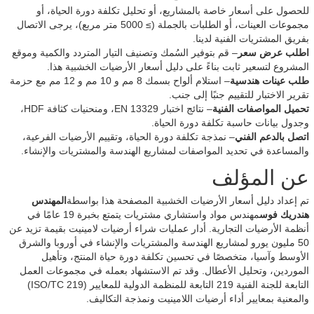
للحصول على أسعار خاصة بالمشاريع، أو تحليل تكلفة دورة الحياة، أو
مجموعات العينات، أو الطلبات بالجملة (≥ 5000 متر مربع)، يرجى الاتصال
بفريق المشتريات الفنية لدينا.
اطلب عرض سعر
– قم بتوفير السُمك وتصنيف التيار المتردد والكمية وموقع
المشروع لتسعير ثابت بناءً على دليل أسعار الأرضيات الخشبية هذا.
طلب عينات هندسية
– استلام ألواح بسمك 8 مم و 10 مم و 12 مم مع حزمة
تقرير الاختبار للتقييم جنبًا إلى جنب.
تحميل المواصفات الفنية
– نتائج اختبار EN 13329، ومنحنيات كثافة HDF،
وجدول بيانات حاسبة تكلفة دورة الحياة.
اتصل بالدعم الفني
– نمذجة تكلفة دورة الحياة، وتقييم الأرضيات الفرعية،
والمساعدة في تحديد المواصفات لمشاريع الهندسة والمشتريات والإنشاء.
عن المؤلف
تم إعداد دليل أسعار الأرضيات الخشبية المصفحة هذا بواسطة
المهندس
هندريك فوس
مهندس مواد واستشاري مشتريات يتمتع بخبرة 19 عامًا في
أنظمة الأرضيات التجارية. أدار عمليات شراء أرضيات لامينيت بقيمة تزيد عن
50 مليون يورو لمشاريع الهندسة والمشتريات والإنشاء في أوروبا والشرق
الأوسط وآسيا، متخصصًا في تحسين تكلفة دورة حياة المنتج، وتأهيل
الموردين، وتحليل الأعطال. وقد تم الاستشهاد بعمله في مجموعات العمل
التابعة للجنة الفنية 219 التابعة للمنظمة الدولية للمعايير (ISO/TC 219)
والمعنية بمعايير أداء أرضيات اللامينيت ونمذجة التكاليف.