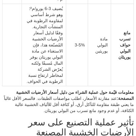
يُضيف 3-6 يورو/م²؛
وهو شرط أساسي
لمقاومة الرطوبة في
المنشآت التجارية.
مانع
وفقًا لدليل أسعار
تسرب
مادة
الأرضيات الخشبية
حواف
البولي
3-5%
المُصنّعة هذا، فإن
البولي
يوريثين
الاستغناء عن مادة
يوريثان
البولي يوريثان يوفر
المال مُسبقًا ولكنه
يُعرّض الشركة
لمخاطر ارتفاع نسبة
الرطوبة في الحواف.
معلومات قيّمة حول عملية الشراء من دليل أسعار الأرضيات الخشبية
المصفحة:
عند مقارنة الأسعار، اطلب مواصفات الطبقات. فالسعر الأقل غالباً
ما يعني طبقة مقاومة للتآكل أرق، أو كثافة أقل للألياف الخشبية عالية
الكثافة، أو عدم وجود مانع تسرب من البولي يوريثان.
تأثير عملية التصنيع على سعر
الأرضيات الخشبية المصنعة