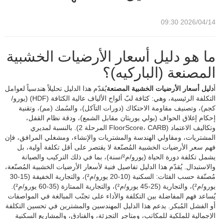
2026/04/14 09:30
ما هو دليل أسعار الأرضيات الخشبية
المصنعة (الباركيه)؟
أ
دليل أسعار الأرضيات الخشبية المصنعة
يُقدّم هذا الدليل تحليلاً هندسياً لعوامل
التكلفة الرئيسية، وهي: كثافة لبّ ألواح الألياف عالية الكثافة (HDF) (يورو/
كجم)، وتصنيف مقاومة الاحتكاك (دورات التآكل)، والسُمك (مم)، وتقنية
إحكام إغلاق الحواف (بولي يوريثان مقابل الشمع)، ودقة نظام القفل،
وتكاليف الاعتماد (FloorScore، CARB المرحلة 2). بالنسبة لمديري
المشتريات، ومقاولي الهندسة والمشتريات والإنشاء، ومشغلي المرافق، فإن
فهم سعر الأرضيات الخشبية المُصنّعة لا يقتصر على أقل تكلفة أولية، بل
يشمل تكلفة دورة الحياة (يورو/م²/سنة)، بما في ذلك التركيب والصيانة
والاستبدال. يُقدّم هذا الدليل تفاصيل فنية لأسعار الأرضيات الخشبية المُصنّعة،
مُصنّفة حسب الفئات: السكنية (10-20 يورو/م²)، والتجارية الخفيفة (15-30
يورو/م²)، والتجارية (25-45 يورو/م²)، والتجارية الممتازة (35-60 يورو/م²).
يُساعد فهم المفاضلة بين التكلفة والأداء على تجنّب المبالغة في المواصفات
أو الفشل المُبكر. يدعم هذا الدليل المهندسين والمشترين في تحسين التكلفة
الإجمالية للملكية للمكاتب، ومتاجر التجزئة، والفنادق، والمشاريع السكنية