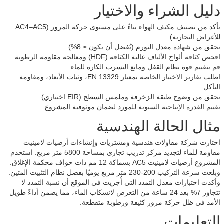
دليل الشراء والاختيار
تأكد من تصنيف مكيف الهواء بناءً على مستوى حركة المرور (AC4–AC5
للأغراض التجارية).
تحقق من شهادة معدل التورم (يُفضل أن يكون ≤ 8%).
افحص كثافة ألواح الألياف عالية الكثافة (HDF) ومعالجة مقاومة الرطوبة.
قم بتقييم قوة نظام القفل ومانع التسرب الكاره للماء.
اطلب تقارير الاختبار الخاصة بمعيار EN 13329، وثبات الأبعاد، ومقاومة
التآكل.
تحقق من وضوح طبقة الزخرفة وملمس السطح (EIR اختياري).
تقييم القدرة الإنتاجية السنوية للمورد لضمان موثوقية المشروع.
مثال الحالة الهندسية
اختارت شركة مقاولات هندسية ومشتريات وإنشاءات أرضيات لامينيت
مقاومة للماء لتجديد مركز تدريب تجاري بمساحة 5800 متر مربع. استخدم
المشروع أرضيات لامينيت AC5 بسماكة 12 مم ذات حواف محكمة الإغلاق.
وبلغت سرعة التركيب 200-230 متر مربع يوميًا بفضل نظام التثبيت المتين.
وأكدت اختبارات معدل التمدد التي أُجريت في الموقع أن نسبة التمدد لا
تتجاوز 7% بعد 24 ساعة من التعرض لانسكاب الماء، مما يضمن أداءً طويل
الأمد في ظل حركة مرور كثيفة ورطوبة متقطعة.
التعليمات