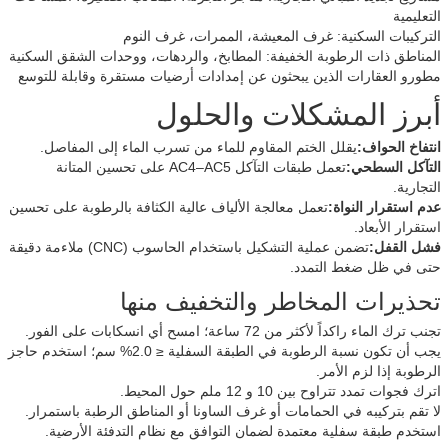
التعليمية
التركيبات السكنية: غرف المعيشة، الممرات، غرف النوم
المناطق ذات الرطوبة الخفيفة: المطابخ، والردهات، ووحدات الشقق السكنية
مطورو العقارات الذين يبحثون عن إمدادات أرضيات مستقرة وقابلة للتوسع
أبرز المشكلات والحلول
انتفاخ الحواف:
يقلل الختم المقاوم للماء من تسرب الماء إلى المفاصل.
التآكل السطحي:
تعمل طبقات التآكل AC4–AC5 على تحسين المتانة
التجارية.
عدم استقرار النواة:
تعمل معالجة الألياف عالية الكثافة بالرطوبة على تحسين
استقرار الأبعاد.
فشل القفل:
تضمن عملية التشكيل باستخدام الحاسوب (CNC) ملاءمة دقيقة
حتى في ظل ضغط التمدد.
تحذيرات المخاطر والتخفيف منها
تجنب ترك الماء راكداً لأكثر من 72 ساعة؛ امسح أي انسكابات على الفور.
يجب أن تكون نسبة الرطوبة في الطبقة السفلية ≤ 2.0% سم؛ استخدم حاجز
الرطوبة إذا لزم الأمر.
اترك فجوات تمدد تتراوح بين 10 و 12 ملم حول المحيط.
لا تقم بتركيبه في الحمامات أو غرف الساونا أو المناطق الرطبة باستمرار.
استخدم طبقة سفلية معتمدة لضمان التوافق مع نظام التدفئة الأرضية.