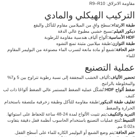
مقاومة الانزلاق: R9–R10
التركيب الهيكلي والمادي
طبقة الارتداء:
سطح واقٍ من الميلامين مقاوم للتآكل والبقع
ديكور الفيلم:
نسيج خشبي مطبوع عالي الدقة
HDF الأساسية:
ألواح ألياف هندسية مقاومة للرطوبة
طبقة التوازن:
طبقة ميلامين مثبتة تمنع التشوه
ختم الحافة:
شمع أو مادة مانعة لتسرب الماء مصنوعة من البوليمر المقاوم
للماء
عملية التصنيع
تحضير الألياف:
ألياف الخشب المجففة إلى نسبة رطوبة تتراوح بين 5 و7%
والمخلوطة بالراتنج.
ضغط ألواح HDF:
تُشكّل عملية الضغط المستمر عالي الضغط ألواحًا ذات لب
كثيف.
تغليف طبقة الديكور:
طبقة مقاومة للتآكل وطبقة زخرفية ملتصقة باستخدام
الحرارة والضغط.
التبريد والتكييف:
يتم تثبيت الألواح لمدة 24-48 ساعة للحفاظ على استوائها.
التنميط:
تُنتج عمليات التصنيع باستخدام الحاسوب أنظمة قفل دقيقة بتفاوت
±0.02 مم.
ختم الحافة:
يتم وضع الشمع أو البوليمر الكاره للماء على أسطح القفل.