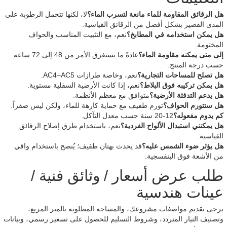
هل الرقائق المقاومة للماء مانعة لتسرب الماء؟
لا، لكنها تتحمل الرطوبة على
المدى القصير بشكل أفضل من الرقائق القياسية.
هل يمكن استخدامه في المطابخ؟
نعم، مع التثبيت المناسب والحواف
المختومة.
إلى متى يمكنه مقاومة الماء؟
عادةً ما يستغرق الأمر من 48 إلى 72 ساعة
حسب درجة المنتج.
هل تصلح للمساحات التجارية؟
نعم، وخاصة طرازات AC4–AC5.
هل يمكن تركيبه فوق البلاط؟
نعم، إذا كانت الأرضية السفلية مستوية.
هل يدعم التدفئة الأرضية؟
متوافق مع معظم الأنظمة.
هل ستتورم الحواف؟
تورم طفيف مع حماية كارهة للماء، ولكن ليس صفراً.
كم يدوم مفعوله؟
12-20 سنة حسب معدل التآكل.
هل يمكنني استبدال الألواح الفردية؟
نعم، باستخدام طرق إصلاح الرقائق
القياسية.
هل يؤثر ضوء الشمس عليه؟
قد يحدث بهتان طفيف؛ يُنصح باستخدام واقي
من الأشعة فوق البنفسجية.
طلب عرض أسعار / وثائق فنية /
عينات هندسية
يرجى تقديم مواصفات مشروعك، والمساحة المطلوبة بالمتر المربع،
وتصنيف التيار المتردد، وشروط التسليم للحصول على تسعير رسمي، وبيانات