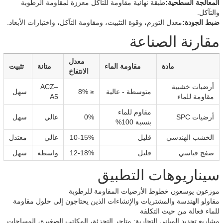
المعالجة السطحية:
طبقة نهائية مقاومة للتآكل معززة لمقاومة الرطوبة
والتآكل.
ضبط الجودة:
معدل التورم، وقوة التثبيت، ومقاومة التآكل، واختبارات الأبعاد.
مقارنة الصناعة
معدل
مادة
مقاومة الماء
متانة
تثبيت
الانتفاخ
أرضيات خشبية
ACZ–
متوسطة - عالية
≤ 8%
سهل
مقاومة للماء
A5
مقاوم للماء
أرضيات SPC
0%
عالي
سهل
بنسبة 100%
الخشب الهندسي
قليل
10-15%
عالي
معتدل
صفح قياسي
قليل
12-18%
واسطة
سهل
سيناريوهات التطبيق
موزعون يوسعون خطوط الأرضيات المقاومة للرطوبة
مقاولو الهندسة والمشتريات والإنشاءات الذين يحتاجون إلى حلول مقاومة
للماء فعالة من حيث التكلفة
مشاريع تجديد المباني التجارية: متاجر التجزئة، المكاتب الصغيرة، المساحات