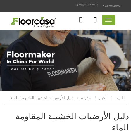
Vip@floormaker.cn
8619005477888
بيت
أخبار
مدونة
دليل الأرضيات الخشبية المقاومة للماء
دليل الأرضيات الخشبية المقاومة
للماء