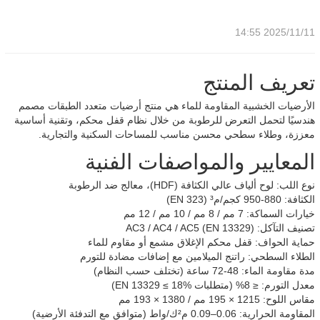
2025/11/11 14:55
تعريف المنتج
الأرضيات الخشبية المقاومة للماء هي منتج أرضيات متعدد الطبقات مصمم
هندسيًا لتحمل التعرض للرطوبة من خلال نظام قفل محكم، وتقنية أساسية
معززة، وطلاء سطحي محسن مناسب للمساحات السكنية والتجارية.
المعايير والمواصفات الفنية
نوع اللب: لوح ألياف عالي الكثافة (HDF)، معالج ضد الرطوبة
الكثافة: 880-950 كجم/م³ (EN 323)
خيارات السماكة: 7 مم / 8 مم / 10 مم / 12 مم
تصنيف التآكل: AC3 / AC4 / AC5 (EN 13329)
حماية الحواف: قفل محكم الإغلاق مشمع أو مقاوم للماء
الطلاء السطحي: راتنج الميلامين مع إضافات مضادة للتورم
مدة مقاومة الماء: 48-72 ساعة (تختلف حسب النظام)
معدل التورم: ≤ 8% (متطلبات EN 13329 ≤ 18%)
مقاس اللوح: 1215 × 195 مم / 1380 × 193 مم
المقاومة الحرارية: 0.06–0.09 م²ك/واط (متوافق مع التدفئة الأرضية)