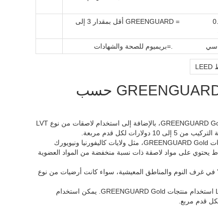
0.03 – 0.10 = GREENGUARD أقل بمقدار 3 إلى
ساسي .=بريميوم للصحة والشهادات
L
التطبيقات الصناعية – أرضيات معتمدة من GREENGUARD حسب
يتطلب الأمر استخدام منتج GREENGUARD Gold، بالإضافة إلى استخدام لاصقات من نوع LVT
يُطلب من العديد من الولايات استخدام منتجات GREENGUARD Gold، مثل ولايات كاليفورنيا ونيويورك
ت من نوع LVT أو SPC أو أرضيات مفروشة ببلاط يحتوي على مواد لاصقة ذات نسبة منخفضة من المواد العضوية
ُنصح باستخدام منتج “GREENGUARD Gold” في غرف النوم والمناطق المعيشية، سواء كانت أرضيات من نوع
يتطلب الحصول على نقاط LEED v4 EQ استخدام منتجات GREENGUARD Gold. يمكن استخدام