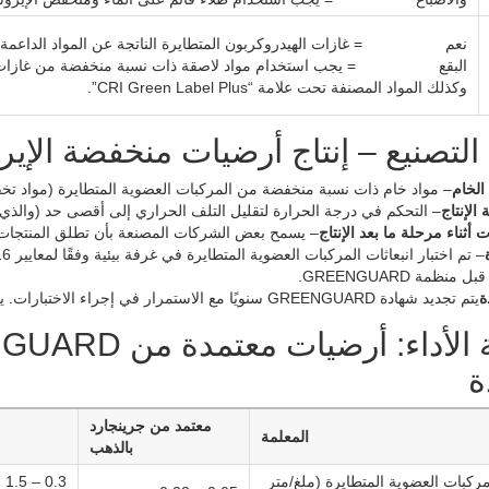
نعم = غازات الهيدروكربون المتطايرة الناتجة عن المواد الداعمة وال
البقع = يجب استخدام مواد لاصقة ذات نسبة منخفضة من غازات اله
وكذلك المواد المصنفة تحت علامة “CRI Green Label Plus”.
التصنيع – إنتاج أرضيات منخفضة الإي
 الخام
– مواد خام ذات نسبة منخفضة من المركبات العضوية المتطايرة (مواد تخفيف
الإنتاج
– التحكم في درجة الحرارة لتقليل التلف الحراري إلى أقصى حد (والذي ي
 أثناء مرحلة ما بعد الإنتاج
– يسمح بعض الشركات المصنعة بأن تطلق المنتجات غا
نظمة GREENGUARD.
ة
يتم تجديد شهادة GREENGUARD سنويًا مع الاستمرار في إجراء الاختبارات. يمكن التحقق من الحالة الحالية على موقع UL الإلكتروني.
ة
معتمد من جرينجارد
المعلمة
بالذهب
لمركبات العضوية المتطايرة (ملغ/متر