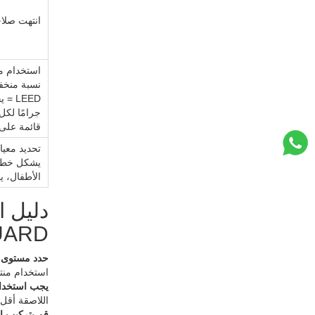
انتهت صلاحية شه
استخدام مو
نسبة منخفض
قائمة على
يشكل خطرً
الأطفال، يجب تحديد شهادة d
دليل ا
UARD
حدد مستوى ا
استخدام منتجات GREENGUARD Gold فقط، أما في الأماكن التجارية العامة، فيمكن
يجب استخدام
اللاصقة أقل من 50 جرامًا لكل لتر وفقًا لقاعدة SCAQMD رقم 1168. يجب أن يكون اللاصق مائيًا، ويج
قم بتركيب ا