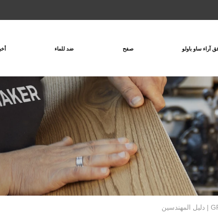
ق آراء ساو باولو
صفح
ضد للماء
أخب