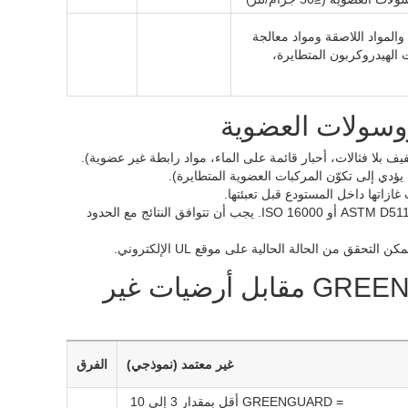
مواد اللاصقة ومواد معالجة
يدروكربون المتطايرة،
روسولات العضوية
 بلا فثالات، أحبار قائمة على الماء، مواد رابطة غير عضوية).
ؤدي إلى تكوّن المركبات العضوية المتطايرة).
زاتها داخل المستودع قبل تعبئتها.
– تم اختبار انبعاثات المركبات العضوية المتطايرة في غرفة بيئية وفقًا لمعايير ASTM D5116 أو ISO 16000. يجب أن تتوافق النتائج مع الحدود
مقارنة الأداء: أرضيات معتمدة من GREENGUARD مقابل أرضيات غير
غير معتمد (نموذجي)
الفرق
0.3 – 1.5 = GREENGUARD أقل بمقدار 3 إلى 10