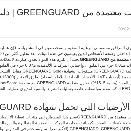
 من GREENGUARD | دليل المهندسين
يري المرافق ومصممي الرعاية الصحية والمتخصصين في المشتريات، فإن عملية
مدة من GREENGUARD
والفورمالديهايد ≤0.01 جزء في 
من قبل منظمة GREENGUARD:
ومشاريع LEED v4، كما نقدم مواصفات خاصة بعمليات الشراء. بالنسبة لمديري عمل
أرضيات التي تحمل شهادة GREENGUARD؟
عتمدة من GREENGUARD
فضة لانبعاثات المواد الكيميائية، وخاصة المركبات العضوية المتطايرة والفورما