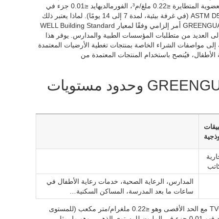
الأغراض التجارية العامة). الحدود الأساسية لشهادة GREENGUARD Gold هي: المركبات العضوية المتطايرة ≤0.22 ملغ/م³، الفورمالديهايد ≤0.01 جزء في
المليون، وإجمالي الألدهيدات ≤0.07 جزء في المليون. يتم إجراء الاختبارات وفقًا لمعيار ASTM D5116 (في غرفة بيئية، لمدة 7 إلى 14 يومًا). لماذا يعتبر ذلك
مهمًا في مجال الهندسة والمشتريات؟ فإن تحديد منتجات تغطية الأرضيات المعتمدة من GREENGUARD أمر إلزامي وفقًا لمعيار WELL Building Standard
ضافة إلى العديد من متطلبات المؤسسات الطبية والمدارس. يوفر هذا
افة إلى مواصفات الشراء الخاصة بمنتجات تغطية الأرضيات المعتمدة
رعاية الأطفال، فيُنصح باستخدام المنتجات المعتمدة من
المواصفات الفنية – مستويات شهادة GREENGUARD وحدود مستويات
بيقات
وذجية
ارية
اتب
المدارس، الرعاية الصحية، خدمات رعاية الأطفال في
ساعات ما بعد المدرسة، المساكن السكنية…
يجب أن يتوافق مستوى غازات TVOC مع الحد الأقصى وهو ≤0.22 ملغرام/متر مكعب (للمستوى
الذهبي) أو ≤0.5 ملغرام/متر مكعب (للمستوى القياسي). أما الحد الأقصى لغاز الفورمالديهايد فهو 0.01 جزء في المليون للمستوى الذهبي، وهو ما يمثل