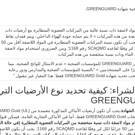
ادة GREENGUARD.
اد لاصقة ذات نسبة عالية من المركبات العضوية المتطايرة مع أرضيات ذات
ة من هذه المركبات = لا يتم حماية جودة الهواء الداخلي، ويتم فقدان نقاط
LEED = يجب أن تكون نسبة المركبات العضوية المتطايرة في المواد اللاصقة أقل من 50
جرامًا لكل لتر وفقًا لقاعدة SCAQMD رقم 1168؛ ومن الضروري استخدام مواد لاصقة
 الماء وذات نسبة منخفضة من هذه المركبات.
تحديد معيار GREENGUARD للمؤسسات الصحية = عدم الامتثال للوائح الصحية، مما
ا على المستخدمين = "بالنسبة للمؤسسات الصحية والمدارس ودور رعاية
GREENGUARD Gol فقط؛ هذا المعيار غير مقبول."
لشراء: كيفية تحديد نوع الأرضيات ال
GREENG
لشهادة.
 قبول منتجات GREENGUARD العادية.
 مواد لاصقة ذات نسبة منخفضة من المركبات العضوية المتطايرة (في حالة ال
ب تقديم ملف بيانات السلامة الخاص به.
لنظام بطريقة تسمح بتحركه لتقليل مستويات المركبات العضوية المتطايرة إلى