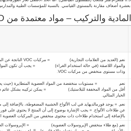
شرة أضعاف مقارنة بالمستوى القياسي. بالنسبة للمؤسسات الطبية والمدارس، يجب استخدا
المادية والتركيب – مواد معتمدة من GREENGUARD
نعم (العديد من العلامات التجا
والمواد اللاصقة (في حالة استخدام الغراء) = يجب أن تكون المواد ال
وذات مستوى منخفض من مركبات VOC.
نعم = مستويات منخفضة من المواد العضوية المتطايرة (حيث يحتوي 
أقل من المواد المخففة للبلاستيك) = يمكن تركيبه بشكل عائم دون 
الخيار المثالي.
نعم. = يوجد فورمالديهايد في لب الألواح الخشبية المضغوطة، بالإضافة إلى 
عن طلاءات الألواح. = يجب الإشارة بوضوح إلى أن المنتج لا يحتوي على فورما
بالإضافة إلى استخدام طلاءات ذات محتوى منخفض من المركبات العضوية ال
نعم (مع طلاء منخفض الإيروسولات العضوية) = الإيروسولات العضو
والأصباغ = يجب استخدام طلاء قائم على الماء ومنخفض الإيروسولات العضوي