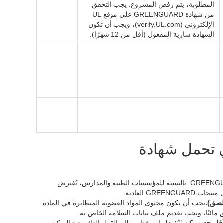
المطلوبة، يتم رفض المشروع. يجب التحقق
من شهادة GREENGUARD على موقع UL
الإلكتروني (verify.UL.com)، ويجب أن تكون
الشهادة سارية المفعول (أقل من 12 شهرًا).
تي تحمل شهادة
يجب أن تكون أرضيات الأماكن المذكورة معتمدة من GREENGUARD Gold (UL). بالنسبة للمؤسسات الطبية والمدارس، يُفترض
لصق).
يجب أن يكون محتوى المواد العضوية المتطايرة في المادة
 أقل حد ممكن.
"يُفضل استخدام نظام القفل العائم عند التركيب