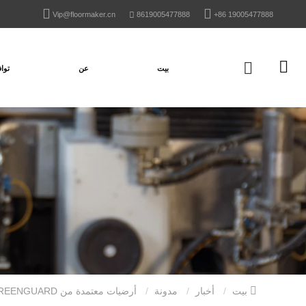
Vip@floormaker.cn
8619005477888
+86 19005477888
بيت
عن
تواف
بيت
أخبار
مدونة
أرضيات معتمدة من GREENGUARD | دليل المهندسين