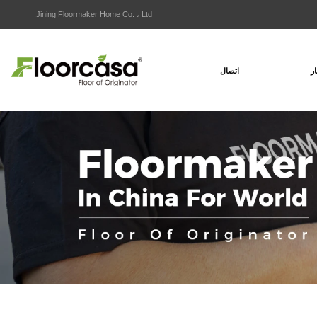
Jining Floormaker Home Co. ، Ltd.
ار
اتصال