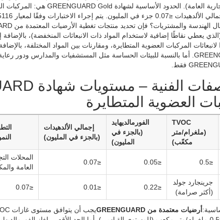
LEED v (الذي يعطي نقاطًا إضافية لاستخدام المواد ذات الانبعاثات المنخفضة)، بالإ
ا لانبعاثات المركبات العضوية المتطايرة، ومقارنات بين المواد المختلفة، بالإض
من GREENGUARD. أما بالنسبة للبيئات الحساسة مثل المستشفيات والمدارس ودور 
GREE فقط.
ات العضوية المتطايرة
TVOC
الفورمالديهايد
إجمالي الألدهيدات
التط
(ملغرام/متر
(بالجزء في
(بالجزء في المليون)
النم
مكعّب)
المليون)
المحلات التج
≤0.07
≤0.05
≤0.5
العامة والمك
جرينجارد جولد
≤0.07
≤0.01
≤0.22
(أكثر صرامة)
اسية:
أرضيات معتمدة من GREENGUARD