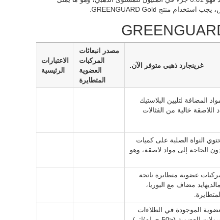
م منتج GREENGUARD Gold.
مصدر انبعاثات
المركبات
الاعتبارات
غرينجارد ذهبي متوفر الآن.
العضوية
الرئيسية
المتطايرة
رية) = مركبات VOC الناتجة عن المواد المضافة لتليين البلاستيك
لاصقة خالية من الفثالات
النواة الصلبة على كميات
الحاجة إلى مواد لاصقة، وهو
مركبات عضوية متطايرة ناتجة
لديهايد مضاف مع اليوريا،
متطايرة.
ية الموجودة في الطلاءات
ة (≤50 جرام/لتر)