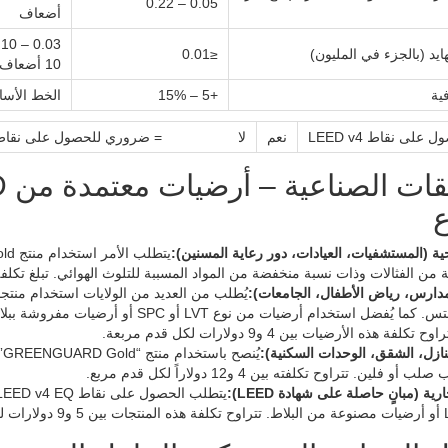
0.05 – 0.22
أضعاف
هايد (بالجزء في المليون)
≤0.01
10 أضعاف
ية
+5 – 15%
الخط الأ
 على نقاط LEED v4
نعم
لا = ضروري للحصول على نقاط EED
ع
ية (المستشفيات، العيادات، دور رعاية المسنين):
لمدارس، رياض الأطفال، الجامعات):
وماساتشوستس. كما يُفضل استخدام أرضيا
لفة هذه الأرضيات بين 4 و9 دولارات لكل قدم مربعة.
نازل، الشقق، الوحدات السكنية):
ي
رية (مبانٍ حاصلة على شهادة LEED):