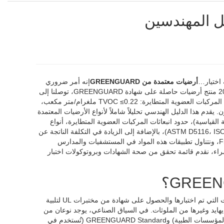
 اختيار…
أرضيات معتمدة من GREENGUARD
إنه أمر ضروري
لجودة الهواء الداخلي وصحة الأشخاص الذين يعيشون في هذه البيئات. بعد تحليل أكثر من 200 منتج أرضيات حاصلة على شهادة GREENGUARD، توصلنا إلى
يجب أن تلتزم هذه المواد بحدود صارمة لانبعاثات المركبات العضوية المتطايرة: TVOC ≤0.22 ملغرام/متر مكعب،
المليون، وإجمالي المركبات الالدهيدية ≤0.07 جزء في المليون. يقدم هذا الدليل الهندسي تحليلاً شاملاً لأنواع الأرضيات المعتمدة
 مستويات الشهادة (GREENGUARD Gold مقابل النسخة القياسية)، حدود انبعاثات المركبات العضوية المتطايرة، أنواع
المواد المستخدمة (أرضيات LVT، الأخشاب الصلبة، البلاط، السجاد)، طرق الاختبار (ASTM D5116، ISO 16000)، بالإضافة إلى الزيادة في التكلفة الناتجة عن
استخدام هذه المواد (بنسبة 5–15%). نقارن منظمة GREENGUARD مع منظمة FloorScore، ونتناول تطبيقات هذه المواد في المستشفيات والمدارس
يات الشراء، نقدم قائمة تحقق من صحة الشهادات وبروتوكولات اختبار
يشير هذا المصطلح إلى منتجات تغطية الأرضيات التي تم اختبارها والحصول على شهادة من مختبرات UL لتلبية
لديهايد وغيرها من الملوثات. في السياق الصناعي، يوجد نوعان من
شهادة GREENGUARD: GREENGUARD Gold (الأكثر صرامة، وتُستخدم في المدارس والمؤسسات الطبية) وGREENGUARD Standard (تُستخدم في