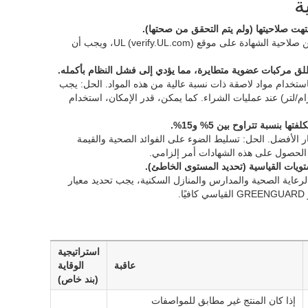
ة
السبب الجذري: تنتهي صلاحية الشهادة سنويًا؛ والمورد يستخدم شهادة قديمة. الحل: تحقق من صلاحية الشهادة على موقع UL (verify.UL.com)، ويجب أن
طلق مركبات عضوية متطايرة، مما يؤدي إلى فشل النظام بأكمله.
ستخدام مواد لاصقة ذات نسبة عالية من هذه المواد. الحل: يجب
تخدام مواد لاصقة ذات نسبة منخفضة من المواد العضوية الطاردة للروائح (<50 جرام/لتر) عند عمليات الشراء. كما يمكن، قدر الإمكان، استخدام
ار الأفضل. الحل: تسليط الضوء على الفوائد الصحية والقيمة
رعاية الصحية والمدارس والمنازل السكنية، يجب تحديد معيار
استراتيجية
عاقبة
الوقاية
(بند خاص)
إذا كان المنتج غير مطابق للمواصفات