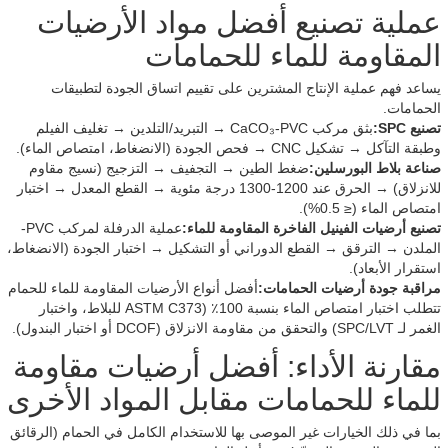
عملية تصنيع أفضل مواد الأرضيات
المقاومة للماء للحمامات
يساعد فهم عملية الإنتاج المشترين على تقييم اتساق الجودة لتطبيقات
الحمامات.
تصنيع SPC:
بثق مركب CaCO₃-PVC → التبريد/التلدين → تغليف الفيلم
وطبقة التآكل → تشكيل CNC → فحص الجودة (الانضغاط، امتصاص الماء).
صناعة بلاط البورسلين:
ضغط الطين → التجفيف → التزجيج (نسيج مقاوم
للانزلاق) → الحرق عند 1200-1300 درجة مئوية → القطع المعدل → اختبار
امتصاص الماء (≤ 0.5%).
تصنيع أرضيات الفينيل الفاخرة المقاومة للماء:
عملية الدرفلة لمركب PVC-
الملدن → الترقق → القطع الدوراني أو التشكيل → اختبار الجودة (الانضغاط،
استقرار الأبعاد).
مراقبة جودة أرضيات الحمامات:
أفضل أنواع الأرضيات المقاومة للماء للحمام
تتطلب اختبار امتصاص الماء بنسبة 100٪ (ASTM C373 للبلاط، واختبار
الغمر لـ SPC/LVT) والتحقق من مقاومة الانزلاق (DCOF أو اختبار البندول).
مقارنة الأداء: أفضل أرضيات مقاومة
للماء للحمامات مقابل المواد الأخرى
بما في ذلك الخيارات غير الموصى بها للاستخدام الكامل في الحمام (الرقائق