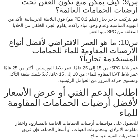
س9: كيف يمكن منع تكون العفن تحت
أرضيات الحمامات العائمة؟
قم بتركيب حاجز بخار (فيلم PE 0.2 مم) فوق البلاطة الخرسانية. تأكد من
التهوية المناسبة وعدم وجود مياه راكدة. يقاوم الجزء الخلفي من الخلايا
المغلقة من SPC نمو العفن.
س10: ما هو العمر الافتراضي لأفضل أنواع
الأرضيات المقاومة للماء للحمامات
المستخدمة تجارياً؟
عمر بلاط SPC: من 15 إلى 25 عامًا. عمر بلاط البورسلين: أكثر من 25 عامًا.
عمر بلاط LVT المقاوم للماء: من 10 إلى 15 عامًا. يُعدّ سُمك طبقة التآكل
ومستوى حركة المرور من العوامل الرئيسية.
اطلب الدعم الفني أو عرض الأسعار
لأفضل أرضيات الحمامات المقاومة
للماء
للحصول على مواصفات أرضيات الحمامات الخاصة بالمشاريع، واختبار
مقاومة الانزلاق، ومجموعات العينات، أو أسعار الجملة، فإن فريق
المشتريات الفنية لدينا متاح.