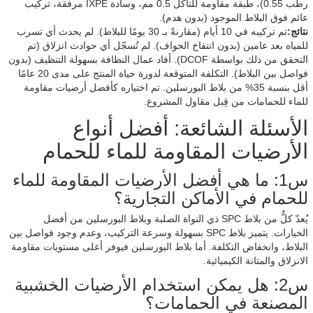
رطب 0.55)، طبقة مقاومة للتآكل 0.5 مم، وسادة IXPE مرفقة، تركيب
عائم فوق البلاط الموجود (بدون هدم).
نتائج:
تم تركيبه في 10 أيام (مقارنةً بـ 30 يومًا للبلاط). لم يحدث أي تسرب
للمياه بعد عامين (بدون انتفاخ الحواف). لم تُسجّل أي حوادث انزلاق (تم
التحقق من ذلك بواسطة DCOF). أفاد عمال النظافة بسهولة التنظيف (بدون
فواصل بين البلاط). التكلفة المتوقعة لدورة حياة المنتج على مدى 20 عامًا
أقل بنسبة 35% من بلاط البورسلين. تم اختياره كأفضل أرضيات مقاومة
للماء للحمامات من قِبل مقاول المشروع.
الأسئلة الشائعة: أفضل أنواع
الأرضيات المقاومة للماء للحمام
س1: ما هي أفضل الأرضيات المقاومة للماء
للحمام في الأماكن التجارية؟
يُعدّ كلٌّ من بلاط SPC ذي النواة الصلبة وبلاط البورسلين من أفضل
الخيارات. يتميز بلاط SPC بسهولة وسرعة التركيب، وعدم وجود فواصل بين
البلاط، وانخفاض التكلفة. أما بلاط البورسلين فيوفر أعلى مستويات مقاومة
الانزلاق والمتانة الكيميائية.
س2: هل يمكن استخدام الأرضيات الخشبية
المصنعة في الحمامات؟