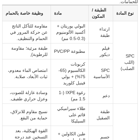
للحمامات.
الطبقة /
نوع المادة
مادة
وظيفة خاصة بالحمام
المكون
البولي يوريثان +
مقاومة للتآكل الناتج
ارتداء
أكسيد الألومنيوم
عن حركة المرور في
طبقة
(0.3-0.5 مم)
الحمام والتنظيف.
فيلم
طبقة مرئية؛ مقاومة
مطبوعة PVC/PP
ديكور
للرطوبة},
SPC
(اللب
كربونات
الصلب)
SPC
الكالسيوم (65-
امتصاص الماء معدوم،
الأساسية
75%) + بولي
ثبات الأبعاد، صلابة.
فينيل كلوريد
رغوة IXPE (1-
وسادة عازلة للصوت،
دعم
1.5 مم)
وعزل حراري طفيف.
طلاء سيراميكي
طبقة
نسيج مقاوم للانزلاق،
قائم على
الصقيل
حماية من البقع.
السيليكا
القوة الهيكلية، بعد
طين الكاولين +
جسم
التسخين عند درجة