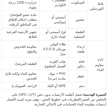
الفلسبار +
البسكويت
حرارة ≥ 1200 درجة
بلاط
الكوارتز
مئوية،
البورسلين
مادة حشو الفواصل؛
أسمنتي أو
جصص
تتطلب إحكام الإغلاق
إيبوكسي
في المناطق الرطبة.
الطبقة
لوح أسمنتي أو
تجهيز الأرضية الفرعية
السفلية
غشاء عازل
للبلاط
طلاء البولي
ارتداء
مقاومة للخدوش
يوريثان (0.3-0.5
طبقة
والبقع},
مم)
LVT
فيلم
بولي كلوريد
الطبقة المرئية}،
مقاوم
ديكور
الفينيل المطبوع
للماء
PVC + مواد
مقاوم للماء ولكنه قابل
جوهر
ملدنة (مرنة)
للخدش.
دعم
IXPE أو اللباد
الراحة، الصوتيات}
البصيرة الهندسية:
تعمل أنظمة الأرضيات بدون جص (SPC، LVT) على
التخلص من العفن/الفطريات في خطوط الجص - وهي ميزة كبيرة لأفضل
أرضيات مقاومة للماء للحمامات في الأماكن التجارية.