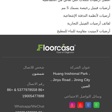
أرضيات فينيل رخيصة بسمك 5 مم
أرضيات لأنظمة التدفئة الإشعاعية
لفائف أرضيات الفينيل التجارية
أرضيات لامينيت مقاومة للماء للمطبخ
عنوان الشركة
شخص للاتصال
Huang Inishional Park ،
شمشون
Jinyu Road ، Jining City ،
رقم الاتصال
الصين
+86 5377978558 & +86
19005477888
وسائل التواصل الاجتماعي
Whatsapp/WeChat