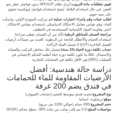
تقييم متطلبات مادة الترويب:
يُزيل نظام SPC/LVT بدون فواصل خطر نمو
العفن. في حال استخدام البلاط، يُنصح باستخدام فواصل إيبوكسية تحتوي
على مبيد حيوي.
اطلب عينات وقم بإجراء اختبارات عملية:
قم بتركيب النموذج الأولي، واسكب
الماء، وقم بقياس معامل الاحتكاك الديناميكي باستخدام مقياس الاحتكاك.
اختبر مقاومة المواد الكيميائية المستخدمة في التنظيف.
مراجعة الضمان للمناطق الرطبة:
تأكد من أن الضمان يغطي صراحةً
استخدام الحمام والأعطال الناتجة عن الرطوبة. العديد من ضمانات أرضيات
الفينيل الفاخرة (LVT) لا تشمل المياه الراكدة.
حساب تكلفة دورة الحياة (15 سنة):
يشمل ذلك مخاطر التركيب والصيانة
والاستبدال. غالبًا ما تكون تكلفة دورة حياة أنظمة التحكم الإحصائي في
العمليات (SPC) هي الأقل تكلفة في الحمامات التجارية.
دراسة حالة هندسية: أفضل
الأرضيات المقاومة للماء للحمامات
في فندق يضم 200 غرفة
نوع المشروع:
تجديد فندق متوسط ​​الحجم (حمامات الضيوف).
موقع:
برشلونة، اسبانيا.
حجم المشروع:
200 حمام (حوالي 1200 متر مربع).
مواصفات المنتج:
5.5 مم قلب صلب من مادة SPC، سطح محكم (DCOF