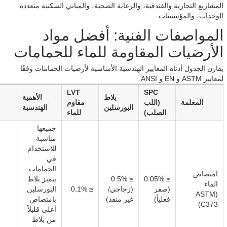
المشاريع التجارية والفندقية، والرعاية الصحية، والمباني السكنية متعددة
الوحدات، والمؤسسات.
المواصفات الفنية: أفضل مواد
الأرضيات المقاومة للماء للحمامات
يقارن الجدول أدناه المعايير الهندسية الأساسية لأرضيات الحمامات وفقًا
لمعايير ASTM و EN و ANSI.
LVT
SPC
بلاط
الأهمية
المعلمة
(اللب
مقاوم
البورسلين
الهندسية
الصلب)
للماء
جميعها
مناسبة
للاستخدام
في
الحمامات.
امتصاص
≤ 0.05%
≤ 0.5%
يتميز بلاط
الماء
(صفر
(زجاجي/
≤ 0.1%
البورسلين
(ASTM
فعلياً)
غير منفذ)
بامتصاص
C373)
أعلى قليلاً
من بلاط