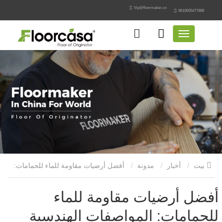
Vip@floormaker.cn
8619005477888
بيت
أخبار
مدونة
أفضل أرضيات مقاومة للماء للحمامات:
المواصفات الهندسية ودليل الاستخدام
أفضل أرضيات مقاومة للماء
للحمامات: المواصفات الهندسية