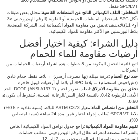
بالنسبة للحمامات ذات الدُش أو أحواض الاستحمام، فيُستخدم بلاط
SPC/LVT فقط.
المخاطر: التلف الكيميائي الناتج عن المنظفات القاسية:
تتحلل بعض طبقات
تآكل SPC باستخدام المنظفات الحمضية أو القلوية (الرقم الهيدروجيني <3
أو> 11).
التخفيف:
تحقق من مقاومة المواد الكيميائية لدى الشركة المصنعة.
بلاط البورسلين هو الأكثر مقاومة للمواد الكيميائية.
دليل الشراء: كيفية اختيار أفضل
أرضيات مقاومة للماء للحمام
اتبع قائمة التحقق المكونة من 8 خطوات هذه لشراء أرضيات الحمامات بين
الشركات.
حدد نوع الحمام:
غرفة مبللة (بها مصرف أرضي) ← بلاط فقط. حمام عادي
(دش/حوض استحمام) ← بلاط SPC أو بلاط أو أرضيات فينيل فاخرة.
تحقق من مقاومة الانزلاق:
اطلب تقرير اختبار DCOF (ANSI A137.1). الحد
الأدنى للرطوبة 0.42. بالنسبة لكبار السن/الرعاية الصحية، يُشترط أن يكون ≥
0.60.
التحقق من امتصاص الماء:
معيار ASTM C373 للبلاط (نسبة نفاذية ≤ 0.5%).
بلاط SPC/LVT: يُطلب إجراء اختبار غمر لمدة 24 ساعة (نسبة امتصاص
0%).
تقييم مقاومة المواد الكيميائية:
راجع جدول توافق المواد الكيميائية الخاص
بالشركة المصنعة لمعرفة نطاق الرقم الهيدروجيني. تتطلب حمامات
المستشفيات مقاومة للرقم الهيدروجيني من 2 إلى 12.