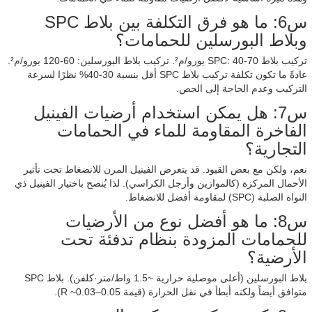
س6: ما هو فرق التكلفة بين بلاط SPC
وبلاط البورسلين للحمامات؟
تركيب بلاط SPC: 40-70 يورو/م². تركيب بلاط البورسلين: 60-120 يورو/م².
عادةً ما تكون تكلفة تركيب بلاط SPC أقل بنسبة 30-40% نظرًا لسرعة
التركيب وعدم الحاجة إلى الجص.
س7: هل يمكن استخدام أرضيات الفينيل
الفاخرة المقاومة للماء في الحمامات
التجارية؟
نعم، ولكن مع بعض القيود. قد يتعرض الفينيل المرن للانضغاط تحت تأثير
الأحمال المركزة (كالموازين وأرجل الكراسي). لذا يُنصح باختيار الفينيل ذي
النواة الصلبة (SPC) لمقاومة أفضل للانضغاط.
س8: ما هو أفضل نوع من الأرضيات
للحمامات المزودة بنظام تدفئة تحت
الأرضية؟
بلاط البورسلين (أعلى موصلية حرارية ~1.5 واط/متر·كلفن). بلاط SPC
متوافق أيضاً ولكنه أبطأ في نقل الحرارة (قيمة R ~0.03–0.05).