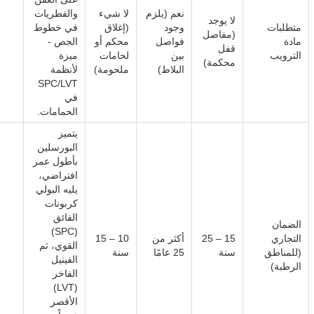
نعم (يلزم
لا شيء
والفطريات
لا يوجد
متطلبات
وجود
(إغلاق
في خطوط
(مفاصل
مادة
فواصل
محكم أو
الجص -
قفل
الترويب
بين
لحامات
ميزة
محكمة)
البلاط)
ملحومة)
لأنظمة
SPC/LVT
في
الحمامات.
يتميز
البورسلين
بأطول عمر
افتراضي،
يليه البولي
كربونات
الفائق
الضمان
(SPC)
التجاري
15 – 25
أكثر من
10 – 15
القوي، ثم
(للمناطق
سنة
25 عامًا
سنة
الفينيل
الرطبة)
الفاخر
(LVT)
الأقصر