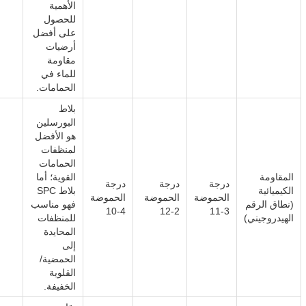
الأهمية
للحصول
على أفضل
أرضيات
مقاومة
للماء في
الحمامات.
بلاط
البورسلين
هو الأفضل
لمنظفات
الحمامات
المقاومة
القوية؛ أما
درجة
درجة
درجة
الكيميائية
بلاط SPC
الحموضة
الحموضة
الحموضة
(نطاق الرقم
فهو مناسب
4-10
2-12
3-11
الهيدروجيني)
للمنظفات
المحايدة
إلى
الحمضية/
القلوية
الخفيفة.