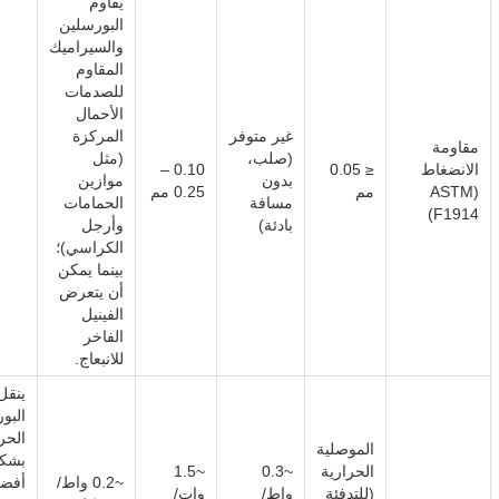
يقاوم
البورسلين
والسيراميك
المقاوم
للصدمات
الأحمال
غير متوفر
المركزة
مقاومة
(صلب،
(مثل
الانضغاط
≤ 0.05
0.10 –
بدون
موازين
(ASTM
مم
0.25 مم
مسافة
الحمامات
F1914)
بادئة)
وأرجل
الكراسي)؛
بينما يمكن
أن يتعرض
الفينيل
الفاخر
للانبعاج.
ينقل
البو
الحر
الموصلية
بشك
الحرارية
~0.3
~1.5
~0.2 واط/
أفضل
(للتدفئة
واط/
وات/