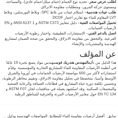
اطلب عرض سعر
- تحديد نوع الحمام (حمام مبلل/حمام عادي)، والمساحة،
ومستوى حركة المرور، ومتطلبات مقاومة الانزلاق.
طلب عينات هندسية
– استلام عينات من بلاط SPC، وبلاط البورسلين، وبلاط
LVT المقاوم للماء مع تقارير اختبار DCOF.
تحميل المواصفات الفنية
– دليل معايير ASTM C373 و ANSI A137.1 و EN
لأرضيات الحمامات.
اتصل بالدعم الفني
– الاستشارات التطبيقية، واختبار رطوبة الأرضيات
الفرعية، والتحقق من مقاومة الانزلاق، والتحقق من صحة الضمان لمشاريع
الهندسة والمشتريات والإنشاء.
عن المؤلف
هذا الدليل من تأليف
المهندس هندريك فوس
مهندس مواد يتمتع بخبرة 19 عامًا
في أنظمة الأرضيات المقاومة للماء للمشاريع التجارية والمؤسسية. وقدّم
استشاراته لأكثر من 600 مواصفة لأرضيات الحمامات في أوروبا والشرق
الأوسط وآسيا، متخصصًا في تحليل مقاومة الانزلاق، وتقييم مخاطر الرطوبة،
وتحسين تكلفة دورة حياة المشاريع في قطاعات الضيافة والرعاية الصحية
والمجمعات السكنية. وقد استُشهد بعمله في مناقشات لجان ASTM F07 و
EN TC 134 حول معايير الأرضيات المرنة والخزفية للمناطق الرطبة.
سابق : أفضل أرضيات مقاومة للماء للمطابخ: المواصفات الهندسية ودليل الاستخدام