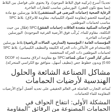
تجديدًا أسرع (تركيبه فوق البلاط الموجود)، ولا يحتوي على فواصل بين البلاط
(مما يمنع تكون العفن). البورسلين مناسب للعقارات الفاخرة.
الرعاية الصحية (حمامات المرضى في المستشفى):
بلاط بورسلين مع مادة
إيبوكسية للحشو (مقاومة للمواد الكيميائية، مقاومة للانزلاق). بلاط SPC
مناسب لحمامات الموظفين.
الوحدات السكنية متعددة العائلات (حمامات الشقق):
SPC (فعّال من حيث
التكلفة، مقاوم للماء، يُركّب فوق الأرضية الفرعية الموجودة). البورسلين
للوحدات الفاخرة.
المؤسسات العامة / المؤسسية (المدارس، الصالات الرياضية):
بلاط بورسلين
(للاستخدام في الأماكن ذات الحركة الكثيفة والتنظيف الكيميائي). بلاط SPC
لحمامات الموظفين ذات الحركة المنخفضة.
سكن كبار السن / سكن مُساعد:
SPC مع مقاومة انزلاق محسنة (DCOF ≥
0.60) وبدون خطوط جص (تنظيف أسهل، متوافق مع الكراسي المتحركة).
مشاكل الصناعة الشائعة والحلول
الهندسية لأرضيات الحمامات
تُساعد التجارب الفاشلة في العالم الحقيقي على تحديد أفضل أنواع الأرضيات
المقاومة للماء للحمامات.
المشكلة الأولى: انتفاخ الحواف في
الحمامات المصنوعة من الرقائق "المقاومة