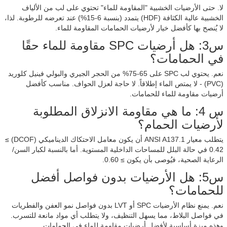
لا. حتى الأرضيات الخشبية "المقاومة للماء" تحتوي على لب من الألياف
الخشبية عالية الكثافة (HDF) يتمدد (بنسبة 6-15%) عند تعرضه للرطوبة. لذا،
لا يُنصح بها كأفضل خيار لأرضيات الحمامات المقاومة للماء.
س3: هل أرضيات SPC مقاومة للماء حقًا
في الحمامات؟
نعم. يحتوي لب SPC على 65-75% من الحجر الجيري والبولي فينيل كلوريد
(PVC) - لا يمتص الماء إطلاقاً. لا حاجة لعزل الحواف. مناسب كأفضل
أرضيات مقاومة للماء للحمامات.
س 4: ما هي مقاومة الانزلاق المطلوبة
لأرضيات الحمام؟
يتطلب معيار ANSI A137.1 أن يكون معامل الاحتكاك الديناميكي (DCOF) ≥
0.42 في حالة البلل للمساحات الداخلية المستوية. أما بالنسبة لكبار السن/
الرعاية الصحية، فيُوصى بأن يكون ≥ 0.60.
س5: هل الأرضيات بدون فواصل أفضل
للحمامات؟
نعم. يمنع نظام الأرضيات SPC أو LVT بدون فواصل نمو العفن والفطريات
في فواصل البلاط، مما يسهل التنظيف، ولا يتطلب أي مواد مانعة للتسرب.
وهذه ميزة أساسية لأفضل أرضيات مقاومة للماء في الحمامات.