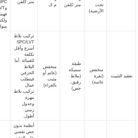
متر·كلفن
SPC
تحت
متر·كلفن
م·ك
وVT
الأرضية)
فهما
ولكن
متوا
تركيب بلاط
SPC/LVT
أسرع وأقل
تكلفة
للعمالة. أما
طبقة
منخفض
البلاط
منخفض
سميكة
(عائم أو
الخزفي
تعقيد التثبيت
(نقرة
(ملاط
مثبت
فيتطلب
عائمة)
رقيق،
بالغراء)
عمال
جص)
تركيب بلاط
مهرة
وجدول
زمني
أطول.
أنظمة بدون
جص تقضي
على العفن