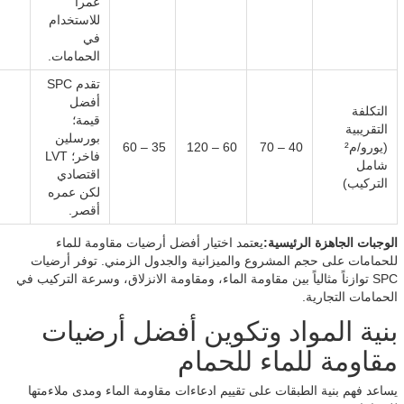
عمراً
للاستخدام
في
الحمامات.
تقدم SPC
أفضل
التكلفة
قيمة؛
التقريبية
بورسلين
(يورو/م²
40 – 70
60 – 120
35 – 60
فاخر؛ LVT
شامل
اقتصادي
التركيب)
لكن عمره
أقصر.
الوجبات الجاهزة الرئيسية:
يعتمد اختيار أفضل أرضيات مقاومة للماء
للحمامات على حجم المشروع والميزانية والجدول الزمني. توفر أرضيات
SPC توازناً مثالياً بين مقاومة الماء، ومقاومة الانزلاق، وسرعة التركيب في
الحمامات التجارية.
بنية المواد وتكوين أفضل أرضيات
مقاومة للماء للحمام
يساعد فهم بنية الطبقات على تقييم ادعاءات مقاومة الماء ومدى ملاءمتها