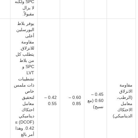
SPC ولكنه
لا يزال
مقبولاً.
يوفر بلاط
البورسلين
أعلى
مقاومة
للانزلاق.
يتطلب كل
من بلاط
SPC و
LVT
تشطيبات
مقاومة
ذات ملمس
الانزلاق
خاص
0.45 –
(الرطب،
0.60 –
0.42 –
لتحقيق
0.60 (مع
معامل
0.85
0.55
معامل
نسيج)
الاحتكاك
احتكاك
الديناميكي)
ديناميكي
(DCOF) ≥
0.42. وهذا
أمر بالغ