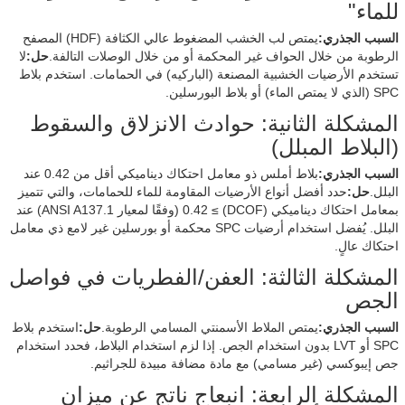
للماء"
السبب الجذري:
يمتص لب الخشب المضغوط عالي الكثافة (HDF) المصفح
الرطوبة من خلال الحواف غير المحكمة أو من خلال الوصلات التالفة.
حل:
لا
تستخدم الأرضيات الخشبية المصنعة (الباركيه) في الحمامات. استخدم بلاط
SPC (الذي لا يمتص الماء) أو بلاط البورسلين.
المشكلة الثانية: حوادث الانزلاق والسقوط
(البلاط المبلل)
السبب الجذري:
بلاط أملس ذو معامل احتكاك ديناميكي أقل من 0.42 عند
البلل.
حل:
حدد أفضل أنواع الأرضيات المقاومة للماء للحمامات، والتي تتميز
بمعامل احتكاك ديناميكي (DCOF) ≥ 0.42 (وفقًا لمعيار ANSI A137.1) عند
البلل. يُفضل استخدام أرضيات SPC محكمة أو بورسلين غير لامع ذي معامل
احتكاك عالٍ.
المشكلة الثالثة: العفن/الفطريات في فواصل
الجص
السبب الجذري:
يمتص الملاط الأسمنتي المسامي الرطوبة.
حل:
استخدم بلاط
SPC أو LVT بدون استخدام الجص. إذا لزم استخدام البلاط، فحدد استخدام
جص إيبوكسي (غير مسامي) مع مادة مضافة مبيدة للجراثيم.
المشكلة الرابعة: انبعاج ناتج عن ميزان