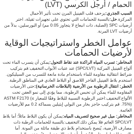
الحمام / أرجل الكرسي (LVT)
السبب الجذري:
يزحف قلب الفينيل المرن تحت تأثير الأحمال
المركزة.
حل:
بالنسبة للحمامات التي تحتوي على تجهيزات ثقيلة، اختر
أرضيات SPC (الصلبة، ذات انبعاج لا يتجاوز 0.05 مم) أو البورسلين، بدلاً من
أرضيات LVT المرنة.
عوامل الخطر واستراتيجيات الوقاية
لأرضيات الحمامات
المخاطر: تسرب المياه الراكدة عند نقاط التحول:
يمكن أن يتسرب الماء تحت
ألواح الفينيل المركبة (SPC/LVT) عند عتبات الأبواب.
التخفيف:
قم بتركيب
شرائط انتقالية مقاومة للماء باستخدام مادة مانعة للتسرب من السيليكون.
استخدم بلاط الفينيل الفاخر اللاصق أو البلاط العادي في المناطق الرطبة.
الخطر: انتقال الرطوبة من الأرضية (البلاطات الخرسانية):
حتى الأرضيات
المقاومة للماء يمكن أن تحبس الرطوبة، مما يؤدي إلى نمو العفن تحت
الألواح.
التخفيف:
اختبر الرطوبة النسبية للبلاط وفقًا للمعيار ASTM F2170 (≤
75%). قم بتركيب حاجز بخار من البولي إيثيلين بسماكة 0.2 مم للأرضيات
العائمة.
المخاطر: ميل غير صحيح لتصريف المياه:
يمكن أن يكون البلاط مائلاً؛ أما بلاط
SPC/LVT العائم فلا يمكن ذلك.
التخفيف:
بالنسبة للحمامات الرطبة ذات
مصارف الأرضية، يُنصح باستخدام بلاط ذي طبقة مائلة من المونة. أما