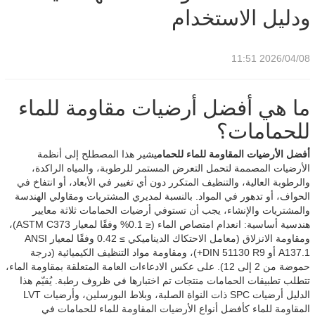
ودليل الاستخدام
2026/04/08 11:51
ما هي أفضل أرضيات مقاومة للماء
للحمامات؟
أفضل الأرضيات المقاومة للماء للحمام
يشير هذا المصطلح إلى أنظمة
الأرضيات المصممة لتحمل التعرض المستمر للرطوبة، والمياه الراكدة،
والرطوبة العالية، والتنظيف المتكرر دون أي تغيير في الأبعاد، أو انتفاخ في
الحواف، أو تدهور في المواد. بالنسبة لمديري المشتريات ومقاولي الهندسة
والمشتريات والإنشاء، يجب أن تستوفي أرضيات الحمامات ثلاثة معايير
هندسية أساسية: انعدام امتصاص الماء (≤ 0.1% وفقًا لمعيار ASTM C373)،
ومقاومة الانزلاق (معامل الاحتكاك الديناميكي ≥ 0.42 وفقًا لمعيار ANSI
A137.1 أو DIN 51130 R9+)، ومقاومة مواد التنظيف الكيميائية (درجة
حموضة من 2 إلى 12). على عكس الادعاءات العامة المتعلقة بمقاومة الماء،
تتطلب تطبيقات الحمامات منتجات تم اختبارها في ظروف رطبة. يُقيّم هذا
الدليل أرضيات SPC ذات النواة الصلبة، وبلاط البورسلين، وأرضيات LVT
المقاومة للماء كأفضل أنواع الأرضيات المقاومة للماء للحمامات في