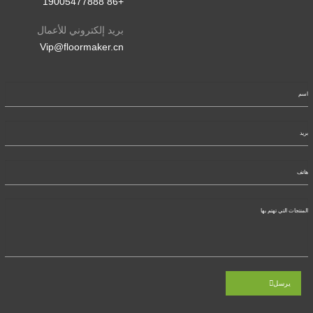
+86 19005477888
بريد إلكتروني للأعمال
Vip@floormaker.cn
يرسل