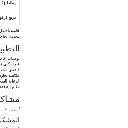
مطاط (2 مم)
مزيج (رغو
خاتمة:
معدنية لحاجز
التطبي
توصيات خاصة
قبو سكني (خ
الشقق متعددة الع
مكاتب تجاري
الرعاية الصح
نظام التدفئة
مشاكل 
تُسهم التجا
المشكلة