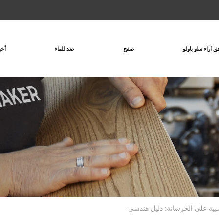
ق آراء ساو باولو
صفح
ضد للماء
أخب