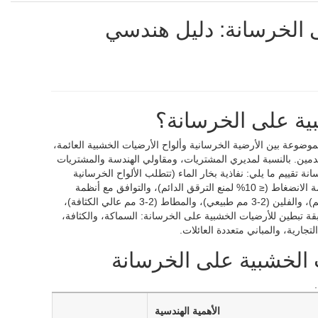
 الخرسانة: دليل هندسي
ية على الخرسانة؟
لموضوعة بين الأرضية الخرسانية وألواح الأرضيات الخشبية العائمة،
مين. بالنسبة لمديري المشتريات، ومقاولي الهندسة والمشتريات
تقييم ما يلي: نفاذية بخار الماء (تتطلب الألواح الخرسانية
حاجزًا للبخار)، وتقليل صوت الصدمات (ΔLw ≥ 19 ديسيبل للمباني متعددة العائلات)، ومقاومة الانضغاط (≤ 10% لمنع الترقق الدائم)، والتوافق مع أنظمة
تثبيت الأرضيات الخشبية. تشمل أنواع طبقات التبطين الشائعة: الرغوة (البولي إيثيلين، 2-3 مم)، والفلين (2-3 مم طبيعي)، والمطاط (2-3 مم عالي الكثافة)،
قة تبطين للأرضيات الخشبية على الخرسانة: السماكة، والكثافة،
تجارية، والمباني متعددة العائلات.
ت الخشبية على الخرسانة
الأهمية الهندسية