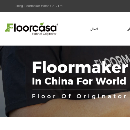
Jining Floormaker Home Co. ، Ltd.
ار
اتصال