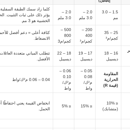
إيثيلين)
كلما زاد سمك الطبقة السفلية
2.0 –
2.0 –
1.5 – 3.0
يؤثر ذلك على ثبات التثبيت. ال
مم
3.0 ملم
3.0 ملم
الخشبية هو 3 مم.
500 –
200 –
25 – 35
كثافة أعلى = دعم أفضل للأحم
800
400
كجم/م³
الانضغاط.
كجم/م³
كجم/م3
ر
18 – 22
17 – 19
16 – 18
ديسيبل
ديسيبل
ديسيبل
الأفضل.
0.06 –
0.05 –
المقاومة
0.10
0.08
الحرارية
0.04 – 0.06 م²ك/واط
م²ك/
م²ك/
(قيمة R)
واط
واط
≤ 10%
انخفاض القيمة يعني احتفاظًا
≤ 5%
≤ 15%
(متشابك)
الحمل.