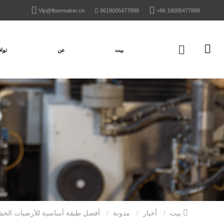
Vip@floormaker.cn
8619005477888
+86 19005477888
بيت
عن
تواف
بيت
أخبار
مدونة
أفضل طبقة أساسية للأرضيات الخشبية على الخرسانة: دليل هندسي