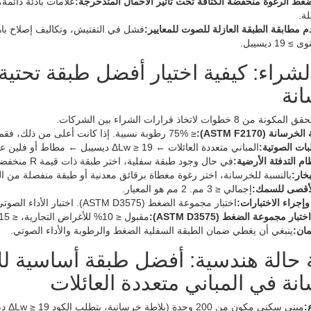
ضغط الرغوة منخفضة الكثافة تحت تأثير الأحمال المتدحرجة:
علامات بادئة دائمة،
لة.
 مطابقة الطبقة العازلة للصوت للمعايير:
فشل في التفتيش، وتكاليف إصلاح با
1 ديسيبل.
لشراء: كيفية اختيار أفضل طبقة تحتي
انة
 8 خطوات لاتخاذ قرارات الشراء بين الشركات.
انة (ASTM F2170):
≤ 75% رطوبة نسبية. إذا كانت أعلى من ذلك، فقم بمعالجتها أو استخدم رغوة مغطاة برقائق معدنية.
بات الصوتية:
المباني متعددة العائلات ← ΔLw ≥ 19 ديسيبل ← مطاط أو فلين عالي الكثافة. المباني السكنية ← الرغوة مقبولة.
م التدفئة الأرضية:
في حال وجود طبقة سفلية، اختر طبقة ذات قيمة R منخفضة (مطاط أو فلين).
خار:
بالنسبة للخرسانة، اختر رغوة مغطاة برقائق معدنية أو طبقة منفصلة من البولي إيثيلين بسمك 
لأقصى للسمك:
إجمالي ≤ 3 مم. 2 مم هو المعيار.
إجراء الاختبارات:
اختبار مجموعة الضغط (ASTM D3575). اختبار الأداء الصوتي.
ر مجموعة الضغط (ASTM D3575):
مقبول ≤ 10% للأغراض التجارية، ≤ 15% للأغراض السكنية.
ان:
ينبغي أن يغطي ضمان الطبقة السفلية الضغط والرطوبة والأداء الصوتي.
 حالة هندسية: أفضل طبقة أساسية لل
نة في المباني متعددة العائلات
:
مبنى سكني مكون من 200 وحدة (بلاطة خرسانية، يتطلب الكود ΔLw ≥ 19 ديسيبل).