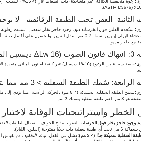
ي:
رغوة منخفضة الكثافة (غير متشابكة) ذات انضغاط عالٍ (> 15%). تسببت أرجل الثلاجة في انبعاج دائم.
 الثانية: العفن تحت الطبقة الرقائقية - لا يو
ي:
استُخدم الفلين فوق الخرسانة دون وجود حاجز بخار منفصل. تسببت رطوبة الخرسانة (أكثر من 75% رطو
دائمًا بتركيب غشاء البولي إيثيلين بسمك 0.2 مم أسفل الفلين. 
ية مع حاجز مدمج.
طلوب 19 ديسيبل)
ي:
طبقة سفلية من الرغوة (16-18 ديسيبل) غير كافية لقانون المباني متعددة الأسر.
ة.
بعة: سُمك الطبقة السفلية > 3 مم مما يتسبب في فشل التثبيت
ي:
تسمح الطبقة السفلية السميكة (4-5 مم) بالحركة الرأسية، مما يؤدي إلى فك قفل النقر.
 طبقة سفلية بسمك 2 مم.
الخطر واستراتيجيات الوقاية لاختيار 
م وجود حاجز بخار فوق الخرسانة:
العفن، انتفاخ الحواف، انفصال الطبقات.
التخ
ة ذات خلايا مفتوحة (الفلين، اللباد).
قة السفلية سميكة جدًا (> 3 مم):
فشل في القفل، تباعد.
التخفيف:
قم بقياس السماك