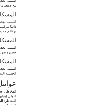
السبب الجذر
مع ضغط ≤ 10٪ (ASTM D3575).
المشكلة
السبب الجذر
برقائق معدن
المشكلة 3: انتهاك قانون الصوت (ΔLw 16 ديسيبل الم
السبب الجذر
حصيرة صوتي
المشكلة الرا
السبب الجذر
الخشبية المصفحة هو 3 مم. اختر
عوامل 
المخاطر: عد
البولي إيثيلين بسماكة 6 مل تحت أي طبقة سفلي
المخاطر: الطب