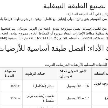
تصنيع الطبقة السفلية
إنتاج على أداء الطبقة السفلية.
من الفوم
من الفلين:
حبيبات الفلين ممزوجة بمادة رابطة من البولي يوريثان، يتم ضغطها
ة سفلية:
مطاط الإطارات المعاد تدويره أو المطاط الخام، ممزوج بمادة رابطة،
:
السماكة، الكثافة، الانضغاط الدائم (ASTM D3575)، الاختبارات الصوتية (ISO 140-8).
 الأداء: أفضل طبقة أساسية للأرضيا
ل
 الطبقات السفلية للأرضيات الخرسانية الفرعية.
التغير الصوتي ΔLw
مجموعة
ة السفلية
حماية الرطوبة
(ديسيبل)
الضغط
وجه فويل
16 – 18 ديسيبل
ممتاز (متكامل)
≤ 10%
ضعيف (يتطلب بولي
17 – 19 ديسيبل
≤ 15%
منفصل)