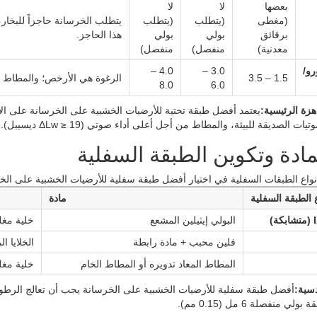
بعضها
لا
لا
(مغطى
(يتطلب
(يتطلب
يتطلب الخرسانة حاجزاً للبخار،
برقائق
بولي
بولي
هذا الحاجز.
معدنية)
منفصل)
منفصل)
رو/
3.0 –
4.0 –
1.5 – 3.5
الرغوة هي الأرخص؛ والمطاط ه
8.0
6.0
هزة الرئيسية:
يعتمد أفضل طبقة تحتية للأرضيات الخشبية على الخرسانة على الأو
ت الصديقة للبيئة، والمطاط من أجل أعلى أداء صوتي (ΔLw ≥ 19 ديسيبل).
لمادة وتكوين الطبقة السفلية
نواع الطبقات السفلية في اختيار أفضل طبقة سفلية للأرضيات الخشبية على الخ
 الطبقة السفلية
مادة
البولي إيثيلين المشعع
خلية مغل
فلين محبب + مادة رابطة
الخلايا ا
المطاط المعاد تدويره أو المطاط الخام
خلية مغل
دسية:
أفضل طبقة سفلية للأرضيات الخشبية على الخرسانة يجب أن تعالج الرطوبة.
 منفصلة 6 مل (0.15 مم).