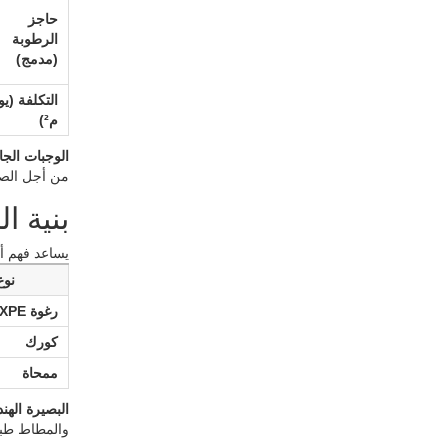
حاجز
الرطوبة
(مدمج)
التكلفة (يو
م²)
الوجبات الجا
من أجل الصوتيا
بنية ا
يساعد فهم أ
نوع
رغوة IXPE (متشابكة)
كورك
ممحاة
البصيرة الهن
والمطاط طبقة بولي