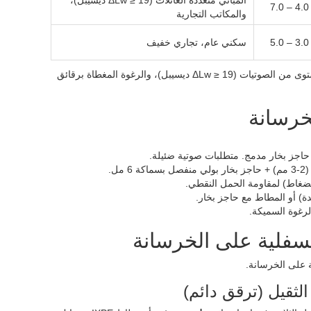
المباني متعددة العائلات (ΔLw ≥ 19 ديسيبل)،
4.0 – 7.0
والمكاتب التجارية
3.0 – 5.0
سكني عام، تجاري خفيف
أفضل طبقة تحتية للأرضيات الخشبية على الخرسانة: المطاط للحصول على أعلى مستوى من الصوتيات (ΔLw ≥ 19 ديسيبل)، والرغوة المغطاة برقائق
خرسانة
 مل.
ة) أو المطاط مع حاجز بخار.
لرغوة السميكة.
سفلية على الخرسانة
 على الخرسانة.
لثقيل (ترقق دائم)