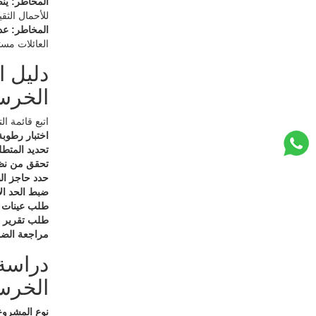
المخاطر: ين
للأحمال الثقي
المخاطر: عدم
العائلات مستوى ≥ 9
دليل ا
الخرس
اتبع قائمة التحقق المكونة من
اختبار رطوبة الخرس
تحديد المتطل
تحقق من نظا
حدد حاجز الب
ضبط الحد ا
طلب عينات و
طلب تقرير اختبا
مراجعة الضم
دراسة
الخرسا
نوع المشروع