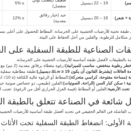
ضعيف (يتطلب بولي
19 – 22 ديسيبل
≤ 5%
منفصل)
جيد (خيار رقائق
ة + شعر)
18 – 20 ديسيبل
≤ 12%
معدنية)
 متكامل للرطوبة، والفلين من أجل الحفاظ على البيئة.
قات الصناعية للطبقة السفلية على ال
 بالتطبيقات لأفضل طبقة أساسية للأرضيات الخشبية على الخرسانة.
طر رطوبة منخفض، مناسب للميزانية):
رغوة مغطاة برقائق معدنية (2 مم) مع حاجز بخار مدمج. متطلبات صوتية ضئيلة.
ائلات (يشترط القانون أن يكون ΔLw ≥ 19 ديسيبل):
طبقة مطاطية سفلية (2-3 مم) + حاجز بخار بولي منفصل بسماكة 6
ة (مساحة مفتوحة، كراسي متحركة):
المطاط أو الرغوة عالية الكثافة (≤ 10٪ انضغاط) لمقاومة الحمل النقطي.
ية / سكن كبار السن (الراحة، الصوتيات):
الفلين (طبيعي، ذو خصائص صوتية جيد
 تحت الأرضية:
الفلين أو المطاط (قيمة العزل الحراري أقل من الرغوة). تجنب ا
شائعة في الصناعة تتعلق بالطبقة ال
رب الفاشلة في العالم الحقيقي في تحديد أفضل طبقة أساسية للأرضيات الخشبية
 الأولى: انضغاط الطبقة السفلية تحت الأثاث ا